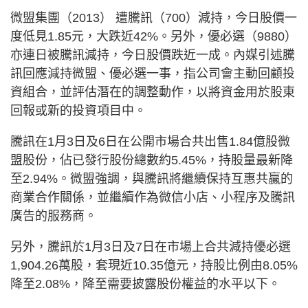
微盟集團（2013） 遭騰訊（700）減持，今日股價一
度低見1.85元，大跌近42%。另外，優必選（9880）
亦連日被騰訊減持，今日股價跌近一成。內媒引述騰
訊回應減持微盟、優必選一事，指公司會主動回顧投
資組合，並評估潛在的調整動作，以將資金用於股東
回報或新的投資項目中。
騰訊在1月3日及6日在公開市場合共出售1.84億股微
盟股份，佔已發行股份總數約5.45%，持股量最新降
至2.94%。微盟強調，與騰訊將繼續保持互惠共贏的
商業合作關係，並繼續作為微信小店、小程序及騰訊
廣告的服務商。
另外，騰訊於1月3日及7日在市場上合共減持優必選
1,904.26萬股，套現近10.35億元，持股比例由8.05%
降至2.08%，降至需要披露股份權益的水平以下。