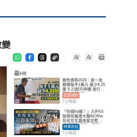
改變
最Hit
銀色債券2026｜新一批
銀債每手1萬元 最少4.25
厘 8.21起可申購 發行金
額最多550億
投資理財
7小時前
「你個frd廢！」JUPAS
放榜炫耀港大醫科Offer
名校女生囂張留言惹眾
怒 醫學院澄清：宣稱
時事熱話
「40.5分獲錄取」不符事
7小時前
實｜Juicy叮