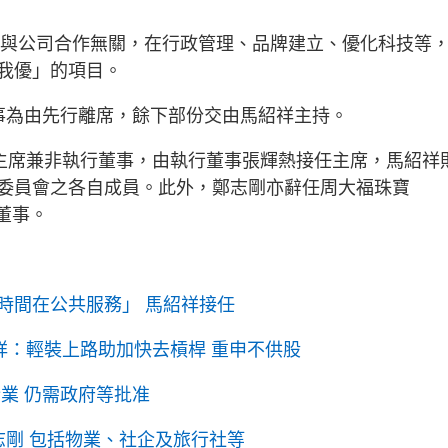
g
T
一直與公司合作無關，在行政管理、品牌建立、優化科技等
i
我優」的項目。
m
事為由先行離席，餘下部份交由馬紹祥主持。
e
）主席兼非執行董事，由執行董事張輝熱接任主席，馬紹祥
委員會之各自成員。此外，鄭志剛亦辭任周大福珠寶
行董事。
時間在公共服務」 馬紹祥接任
紹祥：輕裝上路助加快去槓桿 重申不供股
業 仍需政府等批准
志剛 包括物業、社企及旅行社等