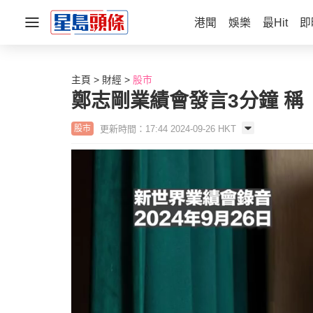
港聞
娛樂
最Hit
即
主頁
財經
股市
鄭志剛業績會發言3分鐘 稱
更新時間：17:44 2024-09-26 HKT
股市