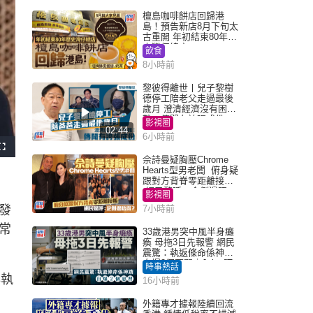
檀島咖啡餅店回歸港
島！預告新店8月下旬太
古重開 年初結束80年歷
史灣仔總店
飲食
8小時前
黎彼得離世丨兒子黎樹
德停工陪老父走過最後
歲月 澄清經濟沒有困
難：傳聞有誇張成份
影視圈
02:44
6小時前
F
u
佘詩曼疑胸壓Chrome
l
Hearts型男老闆 俯身疑
l
s
跟對方背脊零距離接觸
c
網民驚呼：企側邊唔
r
影視圈
e
得？
e
發
7小時前
n
常
33歲港男突中風半身癱
瘓 母拖3日先報警 網民
震驚：執返條命係神蹟
自爆2個惡習｜Juicy叮
時事熱話
非執
16小時前
外籍專才據報陸續回流