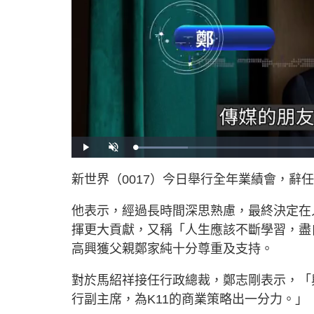
L
P
U
o
l
n
a
a
m
d
y
u
新世界（0017）今日舉行全年業績會，辭
e
t
d
e
:
1
2
他表示，經過長時間深思熟慮，最終決定在
.
8
7
揮更大貢獻，又稱「人生應該不斷學習，盡
%
高興獲父親鄭家純十分尊重及支持。
對於馬紹祥接任行政總裁，鄭志剛表示，「
行副主席，為K11的商業策略出一分力。」