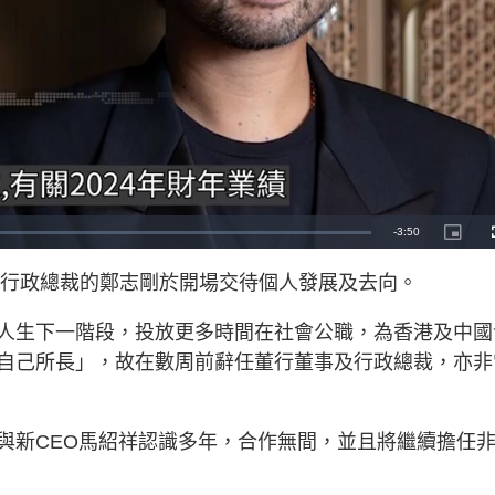
R
-
3:50
P
i
c
e
t
任行政總裁的鄭志剛於開場交待個人發展及去向。
u
r
m
e
-
i
人生下一階段，投放更多時間在社會公職，為香港及中國
a
n
-
自己所長」，故在數周前辭任董行董事及行政總裁，亦非
P
i
i
c
t
n
u
r
e
i
與新CEO馬紹祥認識多年，合作無間，並且將繼續擔任
n