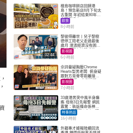
檀島咖啡餅店回歸港
島！預告新店8月下旬太
古重開 年初結束80年歷
史灣仔總店
飲食
8小時前
黎彼得離世丨兒子黎樹
德停工陪老父走過最後
歲月 澄清經濟沒有困
難：傳聞有誇張成份
影視圈
02:44
6小時前
佘詩曼疑胸壓Chrome
Hearts型男老闆 俯身疑
跟對方背脊零距離接觸
位，
網民驚呼：企側邊唔
影視圈
得？
，
7小時前
33歲港男突中風半身癱
瘓 母拖3日先報警 網民
震驚：執返條命係神蹟
資
自爆2個惡習｜Juicy叮
時事熱話
16小時前
外籍專才據報陸續回流
香港 鍾情低稅率不惜減