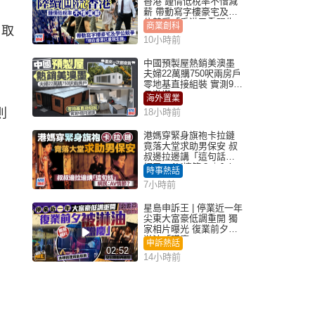
香港 鍾情低稅率不惜減
薪 帶動寫字樓豪宅及學
位競爭「香港已重現生
商業創科
，取
機」
10小時前
中國預製屋熱銷美澳墨
夫婦22萬購750呎兩房戶
零地基直接組裝 實測9個
月激讚
海外置業
則
18小時前
港媽穿緊身旗袍卡拉鏈
竟落大堂求助男保安 叔
叔邊拉邊講「這句話」
網民：AV情節？｜Juicy
時事熱話
叮
7小時前
星島申訴王 | 停業近一年
尖東大富豪低調重開 獨
家相片曝光 復業前夕被
淋油「贈慶」
申訴熱話
02:52
14小時前