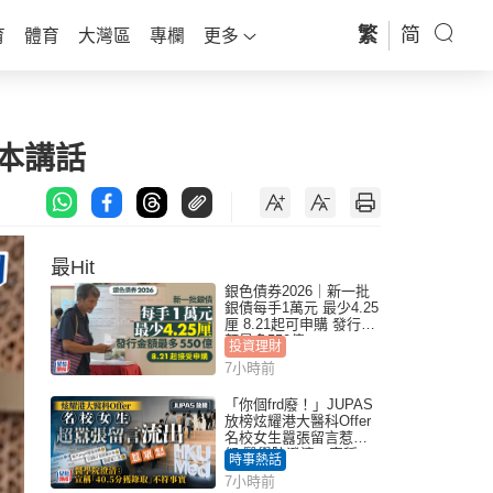
繁
简
育
體育
大灣區
專欄
更多
本講話
最Hit
銀色債券2026｜新一批
銀債每手1萬元 最少4.25
厘 8.21起可申購 發行金
額最多550億
投資理財
7小時前
「你個frd廢！」JUPAS
放榜炫耀港大醫科Offer
名校女生囂張留言惹眾
怒 醫學院澄清：宣稱
時事熱話
「40.5分獲錄取」不符事
7小時前
實｜Juicy叮