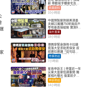
薪 帶動寫字樓豪宅及學
位競爭「香港已重現生
商業創科
機」
10小時前
公
中國預製屋熱銷美澳墨
曾
夫婦22萬購750呎兩房戶
零地基直接組裝 實測9個
運
月激讚
海外置業
18小時前
港媽穿緊身旗袍卡拉鏈
竟落大堂求助男保安 叔
叔邊拉邊講「這句話」
家
網民：AV情節？｜Juicy
時事熱話
叮
7小時前
星島申訴王 | 停業近一年
尖東大富豪低調重開 獨
家相片曝光 復業前夕被
淋油「贈慶」
申訴熱話
02:52
14小時前