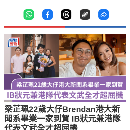
梁芷珮22歲大仔Brendan港大新
聞系畢業一家到賀 IB狀元兼港隊
代表文武全才超屈機