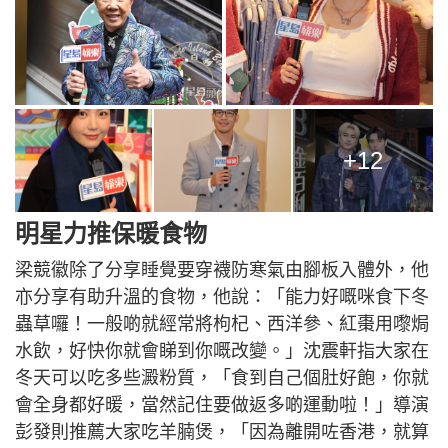
+12
明星力推保暖食物
梁競徽除了分享睡覺要穿襪防寒氣由腳板入體外，他
亦分享有助升溫的食物，他說：「能力好嘅咪食下冬
蟲草囉！一般啲就經常將枸杞、西洋參、紅棗用嚟焗
水飲，好快你就會睇到你嘅改變。」沈震軒指大家在
冬天可以吃多些澱粉質，「食到自己個肚好飽，你就
會全身都好暖，當然記住要做返多啲運動啦！」導演
彭發則推薦大家吃羊腩煲，「因為離開咗香港，就算