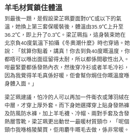
羊毛材質鎖住體溫
到最後一題，是假設梁芷珮要面對0℃或以下的氣
溫，她換上第三套保暖裝後，體溫由35.9℃上升至
36.2℃，即上升了0.3℃。梁芷珮指，這身裝束她在
北京負40度氣溫下拍攝《冬奧潮什麼》時也穿過。她
說：「就算你點着，講真！你去到負40度嘅溫度，你
都唔可以喺出面逗留得太耐，所以都係間歇性出入。
咁最緊要都係發熱內衣，然後穿冷衫或者羊毛冷衫，
因為我覺得羊毛真係好暖，佢會幫你焗住你嘅溫度喺
身體入面。」
梁芷珮建議，怕冷的人可以再加一件衛衣或薄羽絨在
中層，才穿上厚外套。而下身她選擇穿上貼身發熱褲
及防風防水褲，加上羊毛襪、冷帽、兩對手套及含發
熱層雪靴，梁芷珮更出動世一最暖材質頸巾，「呢個
頸巾我喺格陵蘭買，佢用麝牛嘅毛去做，係非常暖。