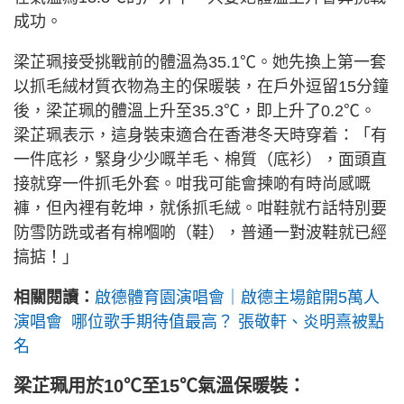
成功。
梁芷珮接受挑戰前的體溫為35.1℃。她先換上第一套
以抓毛絨材質衣物為主的保暖裝，在戶外逗留15分鐘
後，梁芷珮的體溫上升至35.3℃，即上升了0.2℃。
梁芷珮表示，這身裝束適合在香港冬天時穿着：「有
一件底衫，緊身少少嘅羊毛、棉質（底衫），面頭直
接就穿一件抓毛外套。咁我可能會揀啲有時尚感嘅
褲，但內裡有乾坤，就係抓毛絨。咁鞋就冇話特別要
防雪防跣或者有棉嗰啲（鞋），普通一對波鞋就已經
搞掂！」
相關閱讀：
啟德體育園演唱會｜啟德主場館開5萬人
演唱會 哪位歌手期待值最高？ 張敬軒、炎明熹被點
名
梁芷珮用於10℃至15℃氣溫保暖裝：