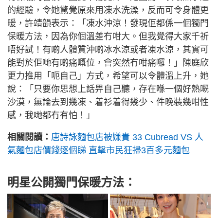
的經驗，令她驚覺原來用凍水洗澡，反而可令身體更
暖，許靖韻表示：「凍水沖涼！發現佢都係一個獨門
保暖方法，因為你個溫差冇咁大。但我覺得大家千祈
唔好試！有啲人體質沖啲冰水涼或者凍水涼，其實可
能對於佢哋有啲痛嘅位，會突然冇咁痛囉！」陳庭欣
更力推用「呃自己」方式，希望可以令體溫上升，她
說：「只要你思想上話畀自己聽，存在喺一個好熱嘅
沙漠，無論去到幾凍、着衫着得幾少、件晚裝幾咁性
感，我哋都冇有怕！」
相關閱讀：
唐詩詠麵包店被嫌貴 33 Cubread VS 人
氣麵包店價錢逐個睇 直擊市民狂掃3百多元麵包
明星公開獨門保暖方法：