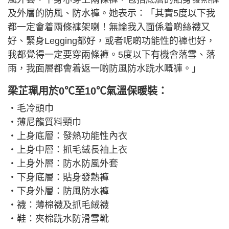
及外層的防風、防水褲。她表示：「其實5度以下我
都一定會着兩條褲架喇！無論我入面係着啲絲襪又
好、緊身Legging都好，或者呢啲功能性的褲也好，
我都覺得一定要穿兩條褲。5度以下有機會落雪、落
雨，我面層都會着返一啲防風防水跣水嘅褲。」
梁芷珮用於0℃至10℃氣溫保暖裝：
‧毛冷頭巾
‧薄尼龍質料頸巾
‧上身底層：發熱功能性內衣
‧上身中層：抓毛絨長袖上衣
‧上身外層：防水防風外套
‧下身底層：貼身發熱褲
‧下身外層：防風防水褲
‧襪：薄棉襪及抓毛絨襪
‧鞋：夾棉跣水防滑雪靴