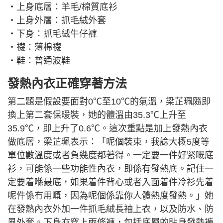
‧上身底層：羊毛/棉質底衫
‧上身外層：抓毛絨外套
‧下身：抓毛絨牛仔褲
‧襪：薄棉襪
‧鞋：普通波鞋
發熱內衣正確穿著方法
第二題是假設要面對0℃至10℃的氣溫，梁芷珮隨即
換上第二套保暖裝，她的體溫由35.3℃上升至
35.9℃，即上升了0.6℃。這次重點是加上發熱內衣
做底層，梁芷珮表示：「呢個裝束，我諗大概5度等
單位數溫度或者負幾度都著得。一定要一件好緊嘅底
衫，可能係一些功能性內衣，即係有發熱底。記住一
定要着喺最底，如果着件背心或者入面着件冷衫先着
呢件係冇用嘅，因為呢個係靠你人體熱度發熱。」她
在發熱內衣外加一件抓毛絨長袖上衣，以及防水、防
風外套。下身亦穿上兩條褲，包括底層的貼身發熱褲