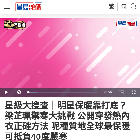
繁
简
Remaining
-
3:56
Loaded
:
Play
Unmute
Picture-
Full
12.59%
in-
Picture
Time
星級大搜查｜明星保暖靠打底？
梁芷珮禦寒大挑戰 公開穿發熱內
衣正確方法 呢種質地全球最保暖
可抵負40度嚴寒