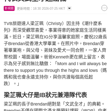
更新時間：18:30 2026-07-25 HKT
影視圈
TVB旅遊達人梁芷珮（Christy）因主持《潮什麼系
列》而深受觀眾喜愛，事業得意的她家庭生活同樣美
滿。近日，梁芷珮在IG分享溫馨家庭照，慶祝22歲長
子Brendan從香港大學畢業。在照片中，Brendan穿
著畢業袍，與父母、弟妹及愛犬一同合照，一家人齊
聚校園，場面溫馨。爸爸Kenneth更在網上留言，表
示為兒子感到無比驕傲：「Mom and I will always be
there to support you through the highs and lows（媽
媽和我也會永遠支持你，與你共渡每個高低起
跌）。」
梁芷珮大仔是IB狀元兼港隊代表
梁芷珮的長子Brendan絕對是「文武全才」的典範。
Brendan不僅在國際文憑大學預科課程（IBDP）中考