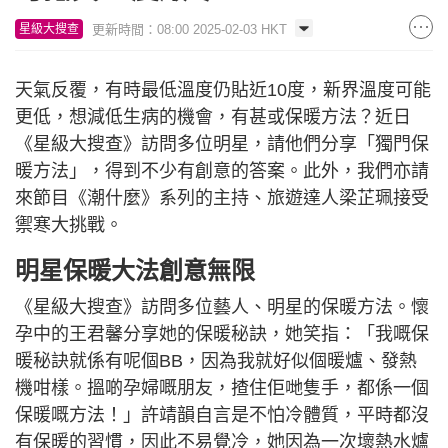
更新時間：08:00 2025-02-03 HKT
星級大搜查
天氣反覆，有時最低溫度仍貼近10度，新界溫度可能
更低，想減低生病的機會，有甚或保暖方法？近日
《星級大搜查》訪問多位明星，請他們分享「獨門保
暖方法」，得到不少有創意的答案。此外，我們亦請
來節目《潮什麼》系列的主持、旅遊達人梁芷珮接受
禦寒大挑戰。
明星保暖大法創意無限
《星級大搜查》訪問多位藝人、明星的保暖方法。懷
孕中的王君馨分享她的保暖秘訣，她笑指：「我嘅保
暖秘訣就係有呢個BB，因為我就好似個暖爐、發熱
機咁樣。搵啲孕婦嘅朋友，揸住佢哋隻手，都係一個
保暖嘅方法！」許靖韻自言是不怕冷體質，平時都沒
有保暖的習慣，因此不易覺冷，她因為一次壞熱水爐