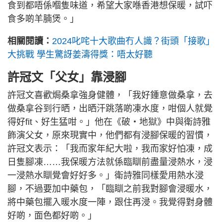
食到都唔係嗰隻味道，希望大家喺香港想保暖，試吓
食多啲羊腩煲。」
相關閱讀：
2024叱咤十大歌曲冇人識？街頭「接歌」
大挑戰 學生驚訝姜濤得獎：唔太好聽
許冠文「父女」靠浸腳
許冠文喜歡焗桑拿強身健體，「我好鍾意做桑拿，去
做桑拿谷到行晒，出晒汗跳落啲凍水度，咁個人就覺
得好fit、好生猛咁。」他在《破‧地獄》中與衛詩雅
飾演父女，原來現實中，他們都有浸腳保暖的習慣，
許冠文表示：「我而家年紀大啦，我而家好怕凍，成
日隻腳凍……我保暖方法就係臨瞓前盡量浸熱水，浸
一浸熱水瞓覺會好好多。」衛詩雅同樣愛用熱水浸
腳，不過要加中藥包，「臨瞓之前我對腳會浸暖水，
將中藥包擺入暖水度一陣，跟住再浸。我覺得對身體
好啲，面色都好啲。」