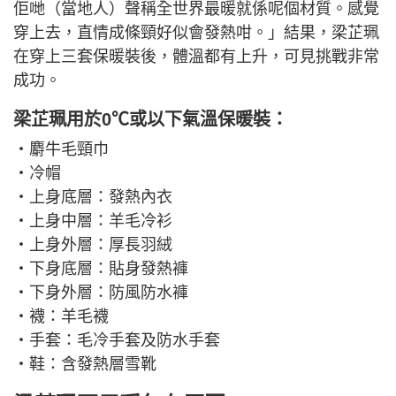
佢哋（當地人）聲稱全世界最暖就係呢個材質。感覺
穿上去，直情成條頸好似會發熱咁。」結果，梁芷珮
在穿上三套保暖裝後，體溫都有上升，可見挑戰非常
成功。
梁芷珮用於0℃或以下氣溫保暖裝：
‧麝牛毛頸巾
‧冷帽
‧上身底層：發熱內衣
‧上身中層：羊毛冷衫
‧上身外層：厚長羽絨
‧下身底層：貼身發熱褲
‧下身外層：防風防水褲
‧襪：羊毛襪
‧手套：毛冷手套及防水手套
‧鞋：含發熱層雪靴