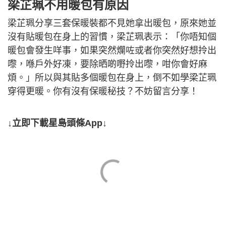
梁芷珮不用暖包有原因
梁芷珮分享三套保暖裝都不見她拿出暖包，原來她並
沒有貼暖包在身上的習慣，梁芷珮表示：「你唔知個
暖包會發生咩事，如果突然爛咗或者你突然好想拎出
嚟，喺戶外好凍，要除晒啲嘢拎出嚟，咁你會好麻
煩。」所以與其貼多個暖包在身上，倒不如學梁芷珮
穿得更暖。你有沒有保暖秘技？不妨留言分享！
↓立即下載星島頭條App↓