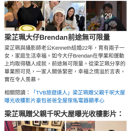
+29
梁芷珮大仔Brendan前途無可限量
梁芷珮與攝影師老公Kenneth結婚22年，育有兩子一
女，家庭生活幸福。如今大仔Brendan在學業和運動
上均取得驕人成就，前途無可限量。從梁芷珮分享的
畢業照可見，一家人關係緊密，幸福之情溢於言表，
實在令人羨慕。
相關閱讀：
「TVB旅遊達人」梁芷珮贈父親千呎大屋
曝光收樓影片豪包爸爸全屋傢俬電器顯孝心
梁芷珮贈父親千呎大屋曝光收樓影片：