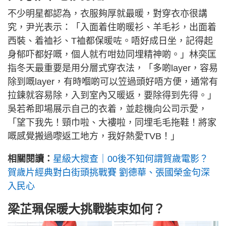
不少明星都認為，衣服夠厚就最暖，對穿衣亦很講
究，尹光表示：「入面着住啲暖衫、羊毛衫，出面着
西裝、着裇衫、T裇都保暖咗。唔好成日坐，記得起
身郁吓都好嘅，個人就冇咁攰同埋精神啲。」林奕匡
指冬天最重要是用分層式穿衣法，「多啲layer，容易
除到嘅layer，有時嗰啲可以笠過頭好唔方便，通常有
拉鍊就容易除，入到室內又暖返，要除得到先得。」
吳若希即場展示自己的衣着，並趁機向公司示愛，
「望下我先！頸巾啦、大褸啦，同埋毛毛拖鞋！將家
嘅感覺搬過嚟返工地方，我好熱愛TVB！」
相關閱讀：
星級大搜查｜00後不知何謂賀歲電影？
賀歲片經典對白街頭挑戰賽 劉德華、張國榮金句深
入民心
梁芷珮保暖大挑戰裝束如何？