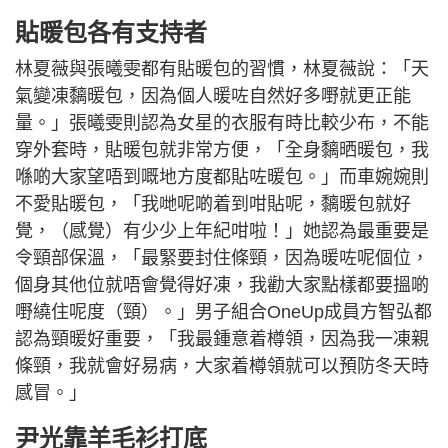
貼暖包各有支持者
林夏薇與張曦雯都有貼暖包的習慣，林夏薇說：「天
氣變凍黐暖包，因為個人暖咗自然好多嘢就更正能
量。」張曦雯則認為女星的衣服有時比較少布，不能
穿外套時，貼暖包就非常方便，「全身黐晒暖包，我
喺啲大家望唔到嘅地方度都貼咗暖包。」而車婉婉則
不愛貼暖包，「我哋呢啲着到咁貼呢，黐暖包就好
覺，（感覺）有少少上年紀咁啦！」她認為最重要是
令頸部保溫，「最緊要封住條頸，因為暖咗呢個位，
個身其他位就唔會覺得好凍，我勸大家點樣都要搵啲
嘢繞住呢度（頸）。」男子組合OneUp成員方智弘都
認為頸暖好重要，「我最鍾意着樽領，因為我一凍親
條頸，我就會好易病，大家着樽領就可以預防冬天時
感冒。」
尹光靠羊毛衫打底