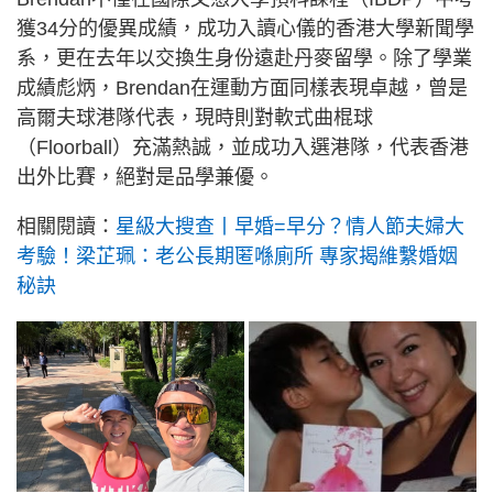
獲34分的優異成績，成功入讀心儀的香港大學新聞學
系，更在去年以交換生身份遠赴丹麥留學。除了學業
成績彪炳，Brendan在運動方面同樣表現卓越，曾是
高爾夫球港隊代表，現時則對軟式曲棍球
（Floorball）充滿熱誠，並成功入選港隊，代表香港
出外比賽，絕對是品學兼優。
相關閱讀：
星級大搜查丨早婚=早分？情人節夫婦大
考驗！梁芷珮：老公長期匿喺廁所 專家揭維繫婚姻
秘訣