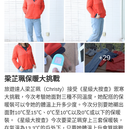
+29
梁芷珮保暖大挑戰
旅遊達人梁芷珮（Christy）接受《星級大搜查》禦寒
大挑戰，今次考驗她面對三種不同溫度，她配搭的保
暖裝可以令她的體溫上升多少度。今次分別要她襯出
面對10℃至15℃、0℃至10℃以及0℃或以下的保暖
裝。《星級大搜查》今次要梁芷珮穿上三套保暖裝，
在氣溫為13.3℃的戶外下，只要她體溫上升會算挑戰