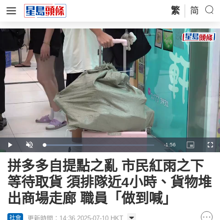
繁
简
Remaining
-
1:56
Loaded
:
Play
Unmute
Picture-
Full
35.00%
in-
Picture
Time
拼多多自提點之亂 市民紅雨之下
等待取貨 須排隊近4小時、貨物堆
出商場走廊 職員「做到喊」
更新時間：14:36 2025-07-10 HKT
社會