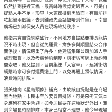
仍然排到接近天橋，最高峰時候肯定過百人，可是自
提點人手不足，形容「大家都排到黑晒面，有街坊排
咗超過兩個鐘，去到舖頭先至話搵唔到件貨」。南豐
廣場已加派保安人員在現場維持秩序。
他指其實自從網購盛行，不同地方自提點要排長龍情
況不時出現，但自從免運費、拼多多與順豐結束合作
關係後，情況嚴重了許多。他建議集運公司加派人手
處理取貨，以及考慮預約制度，讓街坊可網上預約時
間索取。他又提到，目前集運「大塞車」，建議街坊
網購時寧可多付運費送上門，以免再遇上類似情況，
浪費時間排隊。
張美雄向《星島頭條》補充，由於該自提點是在商場
室內地點，市民未至於要冒雨排隊，可是惡劣天氣本
身應留在家中暫避，如今居民要在這種狀況外出，兼
到商場長時間排隊，本身已相當不理想。他今早現場