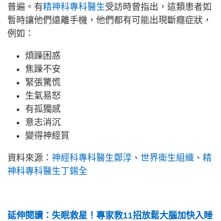
普遍。有
精神科專科醫生
受訪時曾指出，這類患者如
暫時讓他們遠離手機，他們都有可能出現斷癮症狀，
例如：
煩躁困惑
焦躁不安
緊張驚慌
生氣易怒
有孤獨感
意志消沉
變得神經質
資料來源：
神經科專科醫生鄭淳
、
世界衛生組織
、
精
神科專科醫生丁錫全
延伸閱讀：失眠救星！專家教11招放鬆大腦加快入睡