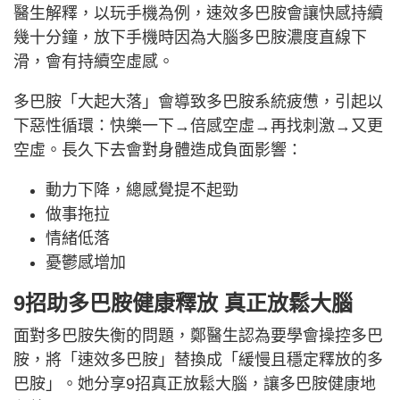
醫生解釋，以玩手機為例，速效多巴胺會讓快感持續
幾十分鐘，放下手機時因為大腦多巴胺濃度直線下
滑，會有持續空虛感。
多巴胺「大起大落」會導致多巴胺系統疲憊，引起以
下惡性循環：快樂一下→倍感空虛→再找刺激→又更
空虛。長久下去會對身體造成負面影響：
動力下降，總感覺提不起勁
做事拖拉
情緒低落
憂鬱感增加
9招助多巴胺健康釋放 真正放鬆大腦
面對多巴胺失衡的問題，鄭醫生認為要學會操控多巴
胺，將「速效多巴胺」替換成「緩慢且穩定釋放的多
巴胺」。她分享9招真正放鬆大腦，讓多巴胺健康地