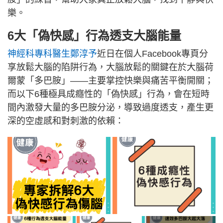
樂。
6大「偽快感」行為透支大腦能量
神經科專科醫生鄭淳予
近日在個人Facebook專頁分
享放鬆大腦的陷阱行為，大腦放鬆的關鍵在於大腦荷
爾蒙「多巴胺」——主要掌控快樂與痛苦平衡開關；
而以下6種極具成癮性的「偽快感」行為，會在短時
間內激發大量的多巴胺分泌，導致過度透支，產生更
深的空虛感和對刺激的依賴：