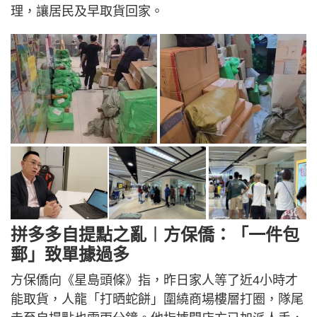
理，讓居民及早取貨回家。
拼多多自提點之亂︱方保僑：「一件包
郵」致單據過多
方保僑向《星島頭條》指，昨日家人等了近4小時才
能取貨，人龍「打晒蛇餅」圍繞商場樓層打圈，隊尾