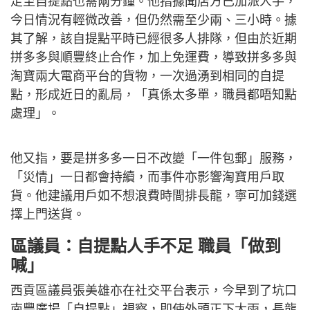
走至自提點也需兩分鐘。他指據聞店方已加派人手，
今日情況有輕微改善，但仍然需至少兩、三小時。據
其了解，該自提點平時已經很多人排隊，但由於近期
拼多多與順豐終止合作，加上免運費，導致拼多多與
淘寶兩大電商平台的貨物，一次過湧到相同的自提
點，形成近日的亂局，「真係太多單，職員都唔知點
處理」。
他又指，要是拼多多一日不改變「一件包郵」服務，
「災情」一日都會持續，而事件亦影響淘寶用戶取
貨。他建議用戶如不想浪費時間排長龍，寧可加錢選
擇上門送貨。
區議員：自提點人手不足 職員「做到
喊」
西貢區議員張美雄亦在社交平台表示，今早到了坑口
南豐廣場「自提點」視察，即使外頭正下大雨，長龍