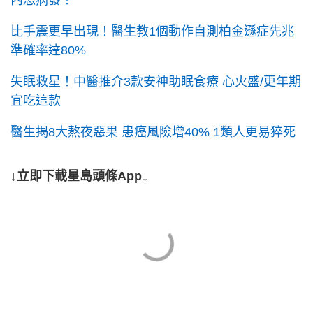
內恐病發！
比手震更早出現！醫生教1個動作自測柏金遜症先兆
準確率達80%
失眠救星！中醫推介3款安神助眠食療 心火盛/更年期
宜吃這款
醫生揭8大熬夜惡果 患癌風險增40% 1類人更易猝死
↓立即下載星島頭條App↓