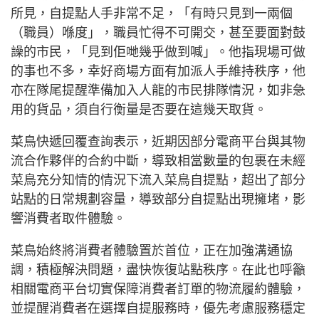
所見，自提點人手非常不足，「有時只見到一兩個
（職員）喺度」，職員忙得不可開交，甚至要面對鼓
譟的市民，「見到佢哋幾乎做到喊」。他指現場可做
的事也不多，幸好商場方面有加派人手維持秩序，他
亦在隊尾提醒準備加入人龍的市民排隊情況，如非急
用的貨品，須自行衡量是否要在這幾天取貨。
菜鳥快遞回覆查詢表示，近期因部分電商平台與其物
流合作夥伴的合約中斷，導致相當數量的包裹在未經
菜鳥充分知情的情況下流入菜鳥自提點，超出了部分
站點的日常規劃容量，導致部分自提點出現擁堵，影
響消費者取件體驗。
菜鳥始終將消費者體驗置於首位，正在加強溝通協
調，積極解決問題，盡快恢復站點秩序。在此也呼籲
相關電商平台切實保障消費者訂單的物流履約體驗，
並提醒消費者在選擇自提服務時，優先考慮服務穩定