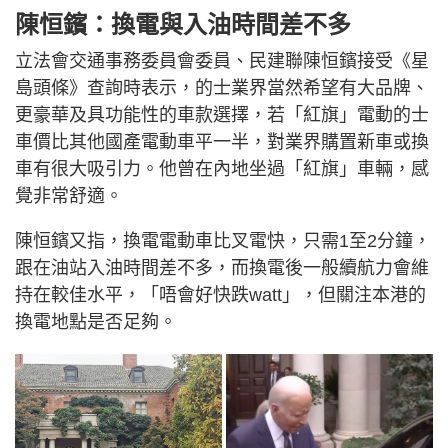
陳恒鑌：換電與入油時間差不多
立法會交通事務委員會委員、民建聯陳恒鑌接受《星
島頭條》查詢時表示，的士業界當然希望有大品牌、
更豪華及具功能性的車款選擇，若「紅旗」電動的士
車價比其他國產電動車平一半，對業界購置新車或換
車有很大吸引力。他曾在內地坐過「紅旗」車輛，感
覺非常舒適。
陳恒鑌又指，換電電動車比叉電快，只需1至2分鐘，
跟在油站入油時間差不多，而換電後一般續航力會維
持在較佳水平，「唔會好快跌watt」，但關注本港的
換電地點是否足夠。