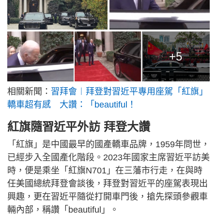
+5
相關新聞：
習拜會︱拜登對習近平專用座駕「紅旗」
轎車超有感 大讚：「beautiful！
紅旗隨習近平外訪 拜登大讚
「紅旗」是中國最早的國產轎車品牌，1959年問世，
已經步入全國產化階段。2023年國家主席習近平訪美
時，便是乘坐「紅旗N701」在三藩市行走，在與時
任美國總統拜登會談後，拜登對習近平的座駕表現出
興趣，更在習近平隨從打開車門後，搶先探頭參觀車
輛內部，稱讚「beautiful」。