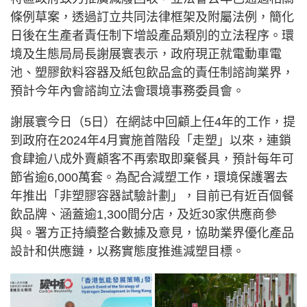
條例草案，透過訂立共同法律框架及附屬法例，簡化
日後在生產者責任制下增設產品類別的立法程序。環
境及生態局局長謝展寰表示，政府現正就電動車電
池、塑膠飲料容器及紙包飲品盒的責任制諮詢業界，
預計今年內會諮詢立法會環境事務委員會。
謝展寰今日（5日）在網誌中回顧上任4年的工作，提
到政府在2024年4月實施首階段「走塑」以來，連鎖
食肆逾八成外賣顧客不再索取即棄餐具，預計每年可
節省逾6,000萬套。為配合減塑工作，環境保護署去
年推出「非塑膠容器試驗計劃」，目前已有近百個餐
飲品牌、涵蓋逾1,300間分店，及近30家供應商參
與。署方正持續整合數據及意見，協助業界優化產品
設計和供應鏈，以務實態度推進減塑目標。