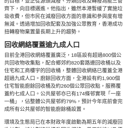
的目標，並正從源頭減廢、分類回收及轉廢為能三管
齊下，向目標邁進。他指出，雖然本港暫緩了實施垃
圾收費，但市民在減廢回收方面的意識和參與度有增
無減。透過增加回收配套及加強公眾教育，香港成功
扭轉廢物棄置量長期上升的趨勢。
回收網絡覆蓋逾九成人口
目前全港回收網絡覆蓋廣泛，18區設有超過800個公
共回收物收集點，配合鄉郊約820套路邊回收桶以及
住宅和工商樓宇的回收桶，整體回收網絡已覆蓋全港
超過九成人口。廚餘回收方面，全港設有約1,900個
住宅智能廚餘回收桶及約260個公眾回收點，服務覆
蓋約七成人口。公共屋邨亦已有174條邨實現「一座
一桶」，佔整體公共屋邨約79%，預計今年底前會完
成所有公共屋邨的智能廚餘桶設置。
環境及生態局已在本財政年度啟動為期五年的減廢回