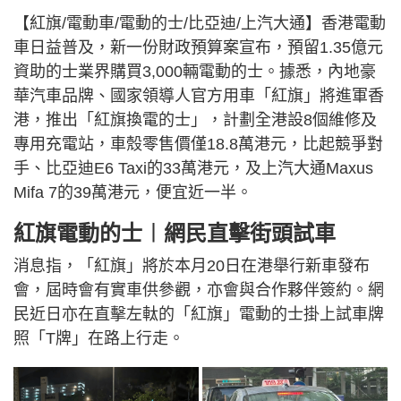
【紅旗/電動車/電動的士/比亞迪/上汽大通】香港電動
車日益普及，新一份財政預算案宣布，預留1.35億元
資助的士業界購買3,000輛電動的士。據悉，內地豪
華汽車品牌、國家領導人官方用車「紅旗」將進軍香
港，推出「紅旗換電的士」，計劃全港設8個維修及
專用充電站，車殼零售價僅18.8萬港元，比起競爭對
手、比亞迪E6 Taxi的33萬港元，及上汽大通Maxus
Mifa 7的39萬港元，便宜近一半。
紅旗電動的士︱網民直擊街頭試車
消息指，「紅旗」將於本月20日在港舉行新車發布
會，屆時會有實車供參觀，亦會與合作夥伴簽約。網
民近日亦在直擊左軚的「紅旗」電動的士掛上試車牌
照「T牌」在路上行走。