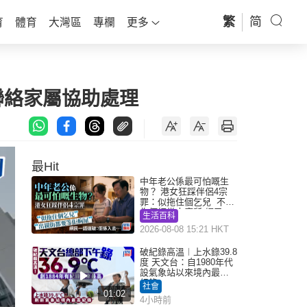
繁
简
育
體育
大灣區
專欄
更多
聯絡家屬協助處理
最Hit
中年老公係最可怕嘅生
物？ 港女狂踩伴侶4宗
罪：似拖住個乞兒 不解
為何經常去廁所 網民一
生活百科
語道破
2026-08-08 15:21 HKT
破紀錄高溫︱上水錄39.8
度 天文台：自1980年代
設氣象站以來境內最高
紀錄
社會
01:02
4小時前