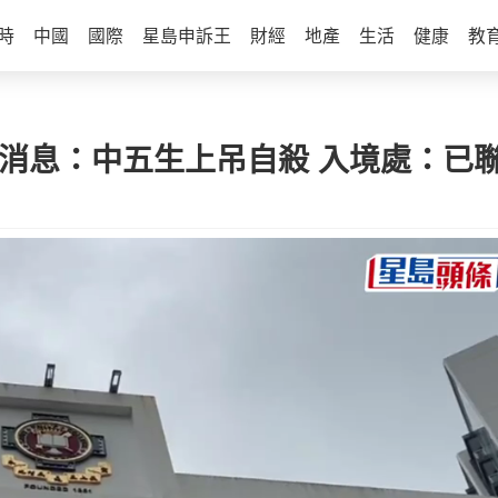
時
中國
國際
星島申訴王
財經
地產
生活
健康
教
 消息：中五生上吊自殺 入境處：已