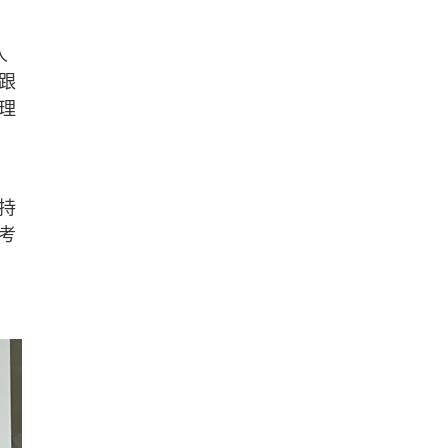
人
跟
理
持
考