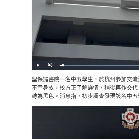
L
P
U
o
l
n
a
a
m
d
y
u
聖保羅書院一名中五學生，於杭州參加交流
e
t
d
e
:
不幸身故，校方正了解詳情，稍後再作交代。
5
7
.
轉為黑色。消息指，初步調查發現該名中五
7
6
%