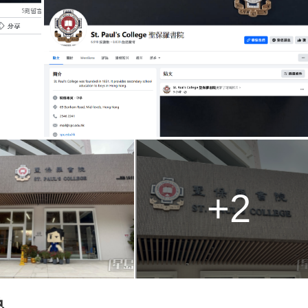
g
T
i
m
e
+2
色