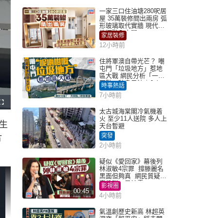
一家三口住油塘280呎居
屋 35萬裝修間出兩房 弧
形玻璃取代實牆 現代神
枱櫃融入玄關
家居裝修
12小時前
住將軍澳自帶光芒？ 嘲
屯門「垃圾地方」惹地
區大戰 網民分析「一共
同點」秒息風波｜Juicy
時事熱話
叮
7小時前
F
u
太古城海棠閣冷氣機着
l
火 至少11人送院 多人上
l
生
s
天台暫避
c
r
突發
片
e
e
2小時前
n
疑似《愛回家》幕後列
林淑敏4宗罪 撐滕麗名
黑面但夠真 網民質疑：
真係咁一早被雪
影視圈
00:45
4小時前
氣溫創歷史新高 林超英