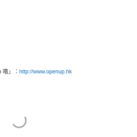
 噏」：
http://www.openup.hk