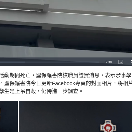
R
-
0:55
P
i
c
e
t
活動期間死亡，聖保羅書院校職員證實消息，表示涉事學
u
r
m
e
聖保羅書院今日更新Facebook專頁的封面相片，將相
-
i
a
n
學生是上吊自殺，仍待進一步調查。
-
P
i
i
c
t
n
u
r
e
i
n