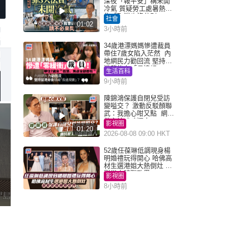
深夜「報平安」稱未開
冷氣 質疑勞工處暑熱警
告「取消也沒分別」
社會
01:02
3小時前
34歲港漂媽媽慘遭裁員
帶住7歲女陷入茫然 內
地網民力勸回流 堅持留
港背後有「長遠規
生活百科
劃」？
9小時前
陳錦鴻保護自閉兒受訪
變嗌交？ 激動反駁顏聯
武：我擔心咁又點 網民
批主持咄咄逼人
影視圈
01:20
2026-08-08 09:00 HKT
52歲任葆琳低調現身楊
明婚禮玩得開心 哈佛高
材生選港姐大熱倒灶 息
影從商轉戰政界
影視圈
8小時前