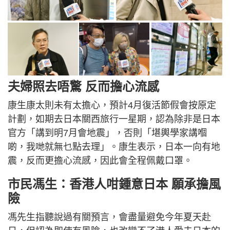
夫婦照去唔驚 反而擔心流感
康生康太則未有太擔心，預計4月復活節假會按原定
計劃，如期去日本關西旅行一星期，認為除非是日本
官方「講到明7月會地震」，否則「堪輿學家講嗰
啲，我哋就無乜點去理」。康生表示，日本一向有地
震，反而更擔心流感，因此會全程佩戴口罩。
市民馮生：香港人咁鍾意日本 願承擔風
險
馮先生指聽說過有關預言，會盡量避免今年夏天赴