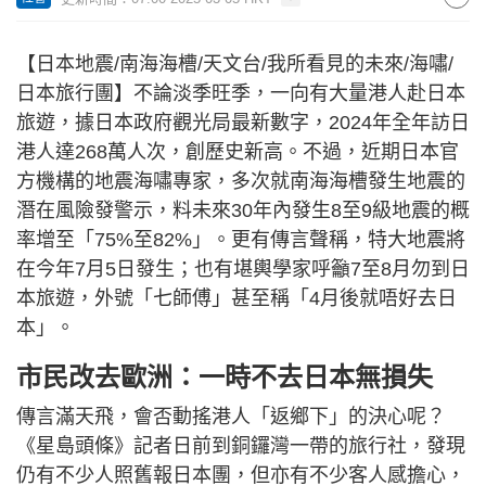
【日本地震/南海海槽/天文台/我所看見的未來/海嘯/
日本旅行團】不論淡季旺季，一向有大量港人赴日本
旅遊，據日本政府觀光局最新數字，2024年全年訪日
港人達268萬人次，創歷史新高。不過，近期日本官
方機構的地震海嘯專家，多次就南海海槽發生地震的
潛在風險發警示，料未來30年內發生8至9級地震的概
率增至「75%至82%」。更有傳言聲稱，特大地震將
在今年7月5日發生；也有堪輿學家呼籲7至8月勿到日
本旅遊，外號「七師傅」甚至稱「4月後就唔好去日
本」。
市民改去歐洲：一時不去日本無損失
傳言滿天飛，會否動搖港人「返鄉下」的決心呢？
《星島頭條》記者日前到銅鑼灣一帶的旅行社，發現
仍有不少人照舊報日本團，但亦有不少客人感擔心，