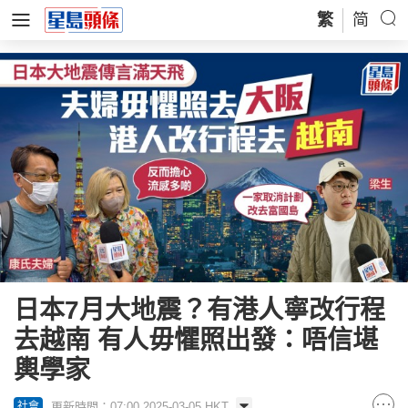
繁
简
日本7月大地震？有港人寧改行程
去越南 有人毋懼照出發：唔信堪
輿學家
更新時間：07:00 2025-03-05 HKT
社會