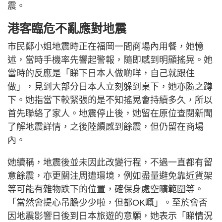
震。
港客臨危不亂應對地震
市民鄭小姐地震時正在福岡一間商場內用餐，她憶
述，當時手機率先響起警報，隨即感到明顯搖晃。她
當時的反應是「睇下日本人做啲咩，自己就跟住
做」，見到大部分日本人立刻躲到桌下，她亦隨之蹲
下。她指當下較緊張的是不知搖晃會持續多久，所以
首先聯絡了家人。地震停止後，她留在原位查閱新聞
了解地震詳情，之後陸續感到餘震，但仍留在商場
內。
她續稱，地震後並未因此改變行程，不過一直都有留
意餘震，亦更關注周遭環境，例如盡量避免靠近貨架
等可能有雜物跌下的位置，確保身處空曠範圍等。
「當然會提心吊膽少少啦，但都OK嘅」。至於會否
因地震影響日後到日本旅遊的意願，她表示「睇情況