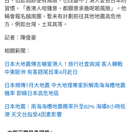
日，但認為即使有風險，也改變不了港人愛去日本的
習慣，「香港人咁鍾意，都願意承擔呢啲風險」。他
稱會報名越南團，暫未有計劃前往其他地震高危地
方，例如台灣、土耳其等。
記者：陳俊豪
相關新聞：
日本大地震傳言嚇窒港人！旅行社查詢減 客人轉戰
中東歐洲 有客趕尾班車4月赴日
日本頻傳7月大地震 中大地理專家拆解南海海槽地震
機率 即睇日本高危地區
日本地震｜南海海槽地震概率升至82% 海嘯6小時抵
港 天文台指受4因素影響