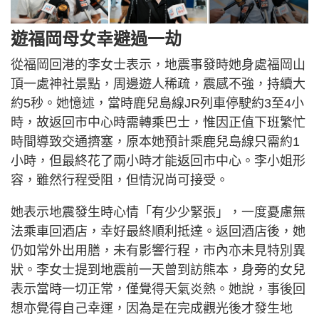
遊福岡母女幸避過一劫
從福岡回港的李女士表示，地震事發時她身處福岡山
頂一處神社景點，周邊遊人稀疏，震感不強，持續大
約5秒。她憶述，當時鹿兒島線JR列車停駛約3至4小
時，故返回市中心時需轉乘巴士，惟因正值下班繁忙
時間導致交通擠塞，原本她預計乘鹿兒島線只需約1
小時，但最終花了兩小時才能返回市中心。李小姐形
容，雖然行程受阻，但情況尚可接受。
她表示地震發生時心情「有少少緊張」，一度憂慮無
法乘車回酒店，幸好最終順利抵達。返回酒店後，她
仍如常外出用膳，未有影響行程，市內亦未見特別異
狀。李女士提到地震前一天曾到訪熊本，身旁的女兒
表示當時一切正常，僅覺得天氣炎熱。她說，事後回
想亦覺得自己幸運，因為是在完成觀光後才發生地