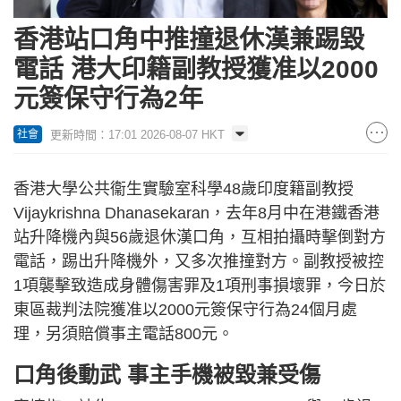
香港站口角中推撞退休漢兼踢毀
電話 港大印籍副教授獲准以2000
元簽保守行為2年
更新時間：17:01 2026-08-07 HKT
社會
香港大學公共衞生實驗室科學48歲印度籍副教授
Vijaykrishna Dhanasekaran，去年8月中在港鐵香港
站升降機內與56歲退休漢口角，互相拍攝時擊倒對方
電話，踢出升降機外，又多次推撞對方。副教授被控
1項襲擊致造成身體傷害罪及1項刑事損壞罪，今日於
東區裁判法院獲准以2000元簽保守行為24個月處
理，另須賠償事主電話800元。
口角後動武 事主手機被毀兼受傷