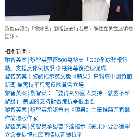
黎智英認為「攬炒巴」劉祖廸支持者眾，能建立勇武派領袖
團隊。
相關新聞：
黎智英案│黎智英預留500萬墊支「G20全球登報行
動」支援反修例抗爭 李柱銘幕後拉線促成
黎智英案｜黎認指示英文版《蘋果》只報導中國負面
新聞 無需持平只需反映黃營立場
黎智英案│黎智英：「要得到外國人支持，就要不斷
游說」 美國的支持對香港抗爭很重要
黎智英案│黎智英承認曾向《蘋果》主筆推薦區家麟
作論壇版作家
黎智英案│黎智英承認曾下達指示《蘋果》要為衝擊
立會暴徒博市民同情以延續抗爭