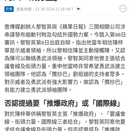
更新時間：11:39 2024-11-28 HKT
社會
壹傳媒創辦人黎智英與《蘋果日報》三間相關公司涉
串謀發布煽動刊物及勾結外國勢力案，今踏入第98日
審訊。黎智英第6日出庭自辯，指出他當年相信陳梓
華是示威者領袖，所以黎相信陳並主動接觸陳，又認
為陳可以聯絡勇武派領袖。黎智英同意他曾主張結合
議會線及街頭力量，重申他當時非常希望勇武派建立
領袖團隊，他認為「攬炒巴」劉祖廸的支持者眾多，
對示威者及勇武派有強大影響力，故認為「攬炒巴」
有能力建立勇武派領袖團隊。
否認提過要「推爆政府」或「國際線」
對於陳梓華供稱黎智英主張「推爆政府」，「要議會
線、街頭力量、國際線三者結合」，黎智英同意他要
求結合議會線及街頭力量，但否認曾提及「推爆政