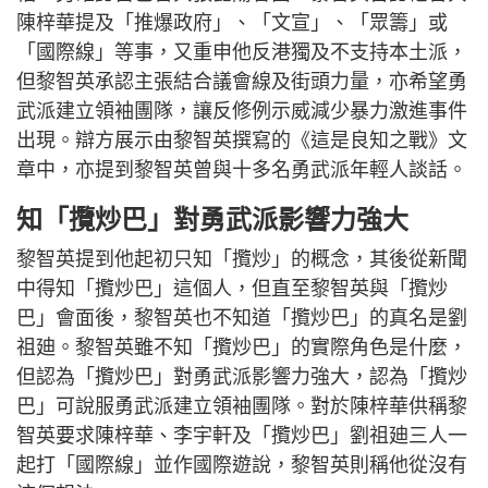
陳梓華提及「推爆政府」、「文宣」、「眾籌」或
「國際線」等事，又重申他反港獨及不支持本土派，
但黎智英承認主張結合議會線及街頭力量，亦希望勇
武派建立領袖團隊，讓反修例示威減少暴力激進事件
出現。辯方展示由黎智英撰寫的《這是良知之戰》文
章中，亦提到黎智英曾與十多名勇武派年輕人談話。
知「攬炒巴」對勇武派影響力強大
黎智英提到他起初只知「攬炒」的概念，其後從新聞
中得知「攬炒巴」這個人，但直至黎智英與「攬炒
巴」會面後，黎智英也不知道「攬炒巴」的真名是劉
祖廸。黎智英雖不知「攬炒巴」的實際角色是什麼，
但認為「攬炒巴」對勇武派影響力強大，認為「攬炒
巴」可說服勇武派建立領袖團隊。對於陳梓華供稱黎
智英要求陳梓華、李宇軒及「攬炒巴」劉祖廸三人一
起打「國際線」並作國際遊說，黎智英則稱他從沒有