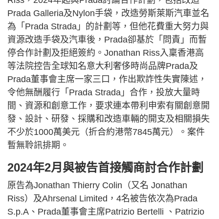
Prada Galleria及Nylon手袋，改造勞斯萊斯汽車並名
為「Prada Strada」的計劃等，但他花費重大努力與
資源改造手袋及汽車後，Prada卻基於「問責」而暫
停合作計劃及拒絕簽約。Jonathan Riss入稟香港高
等法院控告全球知名意大利奢侈時尚品牌Prada及
Prada董事會主席一家三口，作出欺詐性失實陳述，
令他無酬履行「Prada Strada」合作，投放大量時
間、資源和創意工作，要求連本帶利申索有關創意開
發、設計、研發、採購和改造車輛的開支及相關損失
不少於1000萬美元（折合約港幣7845萬元）。案件
暫無聆訊排期。
2024年2月與被告首接觸商討合作計劃
原告為Jonathan Thierry Colin（又名 Jonathan
Riss）及Ahrsenal Limited，4名被告依次為Prada
S.p.A、Prada董事會主席Patrizio Bertelli 、Patrizio