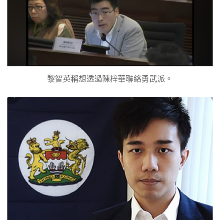
黎智英稱想透過陳梓華聯絡勇武派。