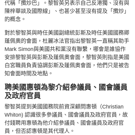
代稱「攬炒巴」。黎智英另表示自己反港獨、沒有與
陳梓華談及國際線」、也甚少甚至沒有提及「攬炒」
的概念。
對於黎智英與時任美國副總統彭斯及時任美國國務卿
蓬佩奧的會面，杜麗冰法官指出黎智英一直稱其助手
Mark Simon與美國共和黨沒有聯繫，哪會是誰協作
安排黎智英與彭斯及蓬佩奧會面，黎智英則指是美國
白宮職員負責協調彭斯及蓬佩奧會面，他們只是被告
知會面時間及地點。
聘美國惠頓為黎介紹參議員、國會議員
及政府官員
黎智英提到美國國務院前資深顧問惠頓（Christian
Whiton) 認識很多參議員、國會議員及政府官員，故
付錢聘用惠頓為他介紹參議員、國會議員及政府官
員，但否認惠頓是其代理人。