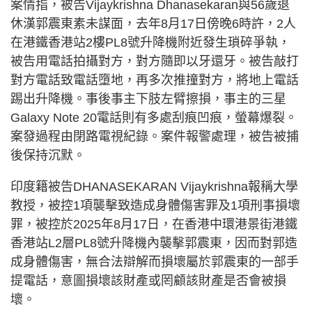
案情指，被告Vijaykrishna Dhanasekaran與56歲退
休漢郭震東素未謀面，去年8月17日傍晚6時許，2人
在港鐵香港站2樓PL8號升降機附近發生瑣碎爭執，
被告用電話拍攝對方，對方隨即以牙還牙。被告敲打
對方電話致電話墮地，再多次推撞對方，將地上電話
踢出升降機。事後事主下肢左臂擦損，事主的三星
Galaxy Note 20電話則有多處刮痕凹痕，螢幕爆裂。
案發過程由閉路電視紀錄。案件報警處理，被告被捕
後保持沉默。
印度籍被告DHANASEKARAN Vijaykrishna報稱大學
教授，被控1項襲擊致造成身體傷害罪及1項刑事損壞
罪，被控於2025年8月17日，在香港中環港景街港鐵
香港站L2層PL8號升降機內襲擊郭震東，因而對郭造
成身體傷害，無合法辯解而損壞屬於郭震東的一部手
提電話，意圖損壞該財產或罔顧該財產是否會被損
壞。