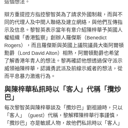
這個想法。
辯方重提控方指控黎智英為了請求外國制裁，而與不
同的代理人及中間人聯絡及建立網絡，與他們互傳指
示及信息。黎智英表示當年有意介紹陳梓華予英國人
權組織「香港監察」創辦人羅傑斯（Benedict
Rogers），而且羅傑斯與英國上議院議員大衛阿爾頓
勳爵（Lord David Alton）相熟，阿爾頓勳爵也希望
了解香港年青人的想法。黎再確認他想透過保守派示
威領袖陳梓華，認識勇武派及前線示威者的想法，從
而平息暴力激進行為。
與陳梓華私訊時以「客人」代稱「攬炒
巴」
每次黎智英與陳梓華談及「攬炒巴」劉祖廸時，只以
「客人」（guest）代稱，黎解釋陳梓華行事謹慎，
「攬炒巴」亦是敏感人物，故他們私訊時以「客人」