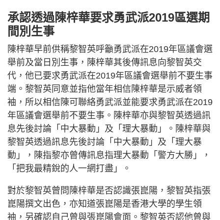
承認透過陳梓華要求勇武派2019區選期
間別生事
陳梓華早前供稱黎智英呼籲勇武派在2019年區議會選
舉前及當日別生事，陳梓華其後傳訊息向黎智英交
代，他已要求勇武派在2019年區議會選舉前不要生事
端。黎智英同意並指他當年相信陳梓華是示威者領
袖，所以相信陳可聯絡勇武派並能要求勇武派在2019
年區議會選舉前不要生事。陳梓華亦與黎智英透過訊
息先後討論「中大暴動」及「理大暴動」。陳梓華與
黎智英透過訊息先後討論「中大暴動」及「理大暴
動」，陳指黎亦曾傳訊息指理大暴動「警方大勝」，
「把我最精銳的人一網打盡」。
對於黎智英曾問陳梓華是否認識張崑陽，黎智英指張
崑陽撰文出色，亦知道張崑陽是香港大學的學生領
袖，另確認自己曾與張崑陽會面。黎智英否認他曾與