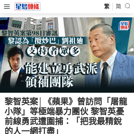
繁
简
黎智英案│《蘋果》曾訪問「屠龍
小隊」等極端暴力團伙 黎智英憂
前線勇武遭圍捕：「把我最精銳
的人一網打盡」