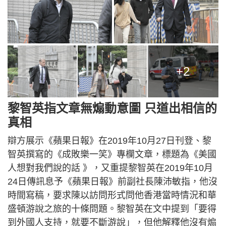
+2
黎智英指文章無煽動意圖 只道出相信的
真相
辯方展示《蘋果日報》在2019年10月27日刊登、黎
智英撰寫的《成敗樂一笑》專欄文章，標題為《美國
人想對我們說的話 》，又重提黎智英在2019年10月
24日傳訊息予《蘋果日報》前副社長陳沛敏指，他沒
時間寫稿，要求陳以訪問形式問他香港當時情況和華
盛頓游說之旅的十條問題。黎智英在文中提到「要得
到外國人支持，就要不斷游說」，但他解釋他沒有煽