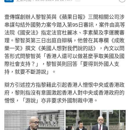
壹傳媒創辦人黎智英與《蘋果日報》三間相關公司涉
串謀勾結外國勢力案今踏入第95日審訊，案件由高等
法院《國安法》指定法官杜麗冰、李素蘭及李運騰審
理。黎智英第三日出庭自辯稱，他曾在其專欄《成敗
樂一笑》撰文《美國人想對我們說的話》，內文以問
答形式問黎智英「香港人還可以做甚麼爭取美國及國
際社會支持？」，黎智英則回答「要得到外國人支
持，就要不斷游說」。
辯方引述控方指黎藉此引起香港人憎恨中央或香港政
府，黎則指沒有意圖激起香港人對中央或香港政府的
憎恨，「游說」亦非要求外國制裁中港。