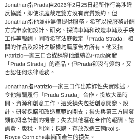
Jonathan指Prada自2026年2月25日起所作行為涉違
反協議，即使法庭裁定雙方沒有實質簽約，但
Jonathan指他並非無償提供服務，希望以按服務計酬
方式申索他設計、研究、採購車輛和改造車輛及手袋
工作等報酬，同時希望法庭裁定「Prada Strada」相
關的作品及設計之版權均屬原告方所有。他又指
Patrizio一家三口合謀誘導他繼續為Prada開發
「Prada Strada」的產品，但Prada卻沒有簽約，又
否認任何法律義務。
Jonathan指Patrizio一家三口作出欺詐性失實陳述，
令他無酬履行「Prada Strada」合作，投放大量時
間、資源和創意工作，遭受損失包括創意開發、設
計、研發採購和改造車輛的開支；損失與第三方開發
類似概念計劃的機會；失去其他潛在合作的報酬、諮
詢費、版稅、利潤；採購、存放改造三輛Rolls-
Royce Corniche車輛而產生的損失。