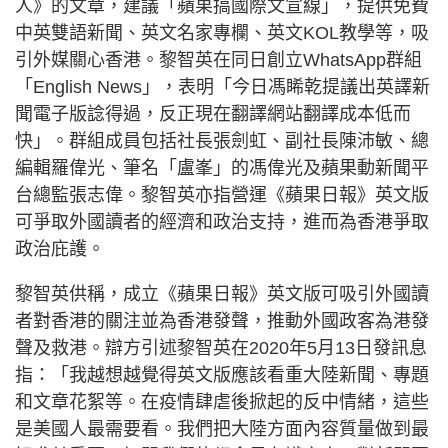
人》的文章，建議「蘋果搞國際文宣線」，提供免費
中英雙語新聞、英文名家專欄、英文KOL教學等，吸
引外媒關心香港。黎智英在同日創立WhatsApp群組
「English News」，表明「今日馮睎乾提議出英譯新
聞電子版諗得過，反正現在翻譯網站翻譯成本低而
快」。群組成員包括社長張劍虹、副社長陳沛敏、總
編輯羅偉光、筆名「盧峯」的馮偉光及蘋果動新聞平
台總監張志偉。黎智英亦指營運《蘋果日報》英文版
可爭取外國讀者的經濟和政治支持，進而為香港爭取
政治庇護。
黎智英供稱，成立《蘋果日報》英文版可吸引外國讀
者對香港的關注並為香港發聲，推動外國政客為港發
聲及救港。辯方引述黎智英在2020年5月13日發訊息
指：「我越想越覺得英文版應該看重大陸新聞、專題
和文章花絮等。在疫情肆虐後掀起的反中情緒，這些
是美國人最需要看。我們把大陸方面內容質量做到最