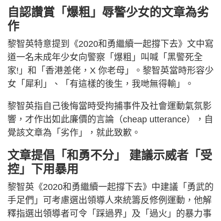
自認讚賞「爆粗」辱警少女的文章為劣
作
黎智英特意提到《2020和勇繼續一起撐下去》文中寫
道一名未成年少女向警察「爆粗」叫喊「黑警死全
家!」和「香港差佬，X 你老母」。黎智英當時形容少
女「犀利」、「有這樣的後生，我哋無得輸」。
黎智英指自己後悔當時受拘捕事件及社會運動氣氛影
響，才作出如此廉價的言論（cheap utterance），自
覺該文章為「劣作」，就此致歉。
文章提倡「和勇不分」 建議示威者「受
控」下用暴用
黎智英《2020和勇繼續一起撐下去》中建議「勇武的
手足們」可考慮選出領導人來統籌反修例運動，他解
釋指選出領導者可令「踩過界」及「過火」的暴力事