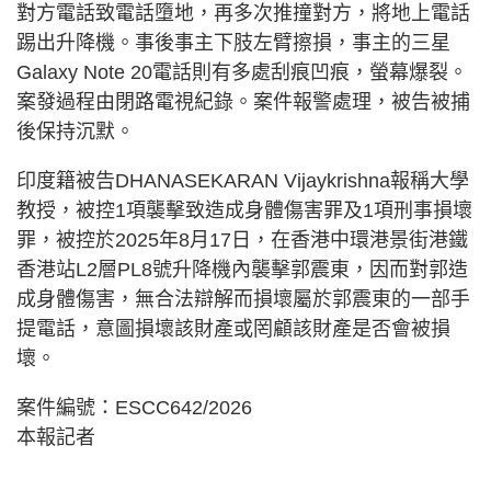
對方電話致電話墮地，再多次推撞對方，將地上電話
踢出升降機。事後事主下肢左臂擦損，事主的三星
Galaxy Note 20電話則有多處刮痕凹痕，螢幕爆裂。
案發過程由閉路電視紀錄。案件報警處理，被告被捕
後保持沉默。
印度籍被告DHANASEKARAN Vijaykrishna報稱大學
教授，被控1項襲擊致造成身體傷害罪及1項刑事損壞
罪，被控於2025年8月17日，在香港中環港景街港鐵
香港站L2層PL8號升降機內襲擊郭震東，因而對郭造
成身體傷害，無合法辯解而損壞屬於郭震東的一部手
提電話，意圖損壞該財產或罔顧該財產是否會被損
壞。
案件編號：ESCC642/2026
本報記者