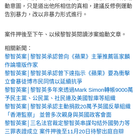
動意圖，只是道出他所相信的真相，建議反修例運動
告別暴力，改以非暴力形式進行。
案件押後至下午、以候黎智英閱讀涉案煽動文章。
相關新聞：
黎智英案│黎智英承認曾向《蘋果》主筆推薦區家麟
作論壇版作家
黎智英案│黎智英承認曾下達指示《蘋果》要為衝擊
立會暴徒博市民同情以延續抗爭
黎智英案│黎智英多年來透過Mark Simon轉帳9000萬
予民主黨、公民黨、社民連及美國智庫等組織
黎智英案│黎智英承認主動捐款20萬予英國反華組織
「香港監察」 並曾多次親身與英國政客會面
黎智英案│三名法官裁定黎智英串謀勾結外國勢力等
三罪表證成立 案件押後至11月20日待黎出庭自辯