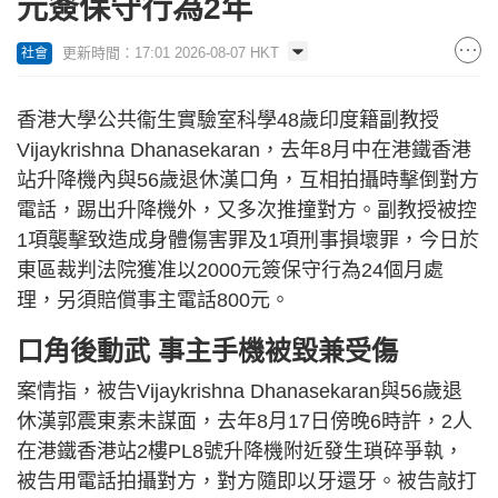
元簽保守行為2年
更新時間：17:01 2026-08-07 HKT
社會
香港大學公共衞生實驗室科學48歲印度籍副教授
Vijaykrishna Dhanasekaran，去年8月中在港鐵香港
站升降機內與56歲退休漢口角，互相拍攝時擊倒對方
電話，踢出升降機外，又多次推撞對方。副教授被控
1項襲擊致造成身體傷害罪及1項刑事損壞罪，今日於
東區裁判法院獲准以2000元簽保守行為24個月處
理，另須賠償事主電話800元。
口角後動武 事主手機被毀兼受傷
案情指，被告Vijaykrishna Dhanasekaran與56歲退
休漢郭震東素未謀面，去年8月17日傍晚6時許，2人
在港鐵香港站2樓PL8號升降機附近發生瑣碎爭執，
被告用電話拍攝對方，對方隨即以牙還牙。被告敲打