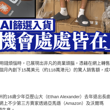
零用錢煩惱時，已展現出非凡的商業頭腦，憑藉在網上轉
個月內創下15萬美元（約118萬港元）的驚人銷售額，成
州的16歲少年亞歷山大（Ethan Alexander）去年退出長
上不少第三方賣家透過亞馬遜（Amazon）及沃爾瑪
門生意。