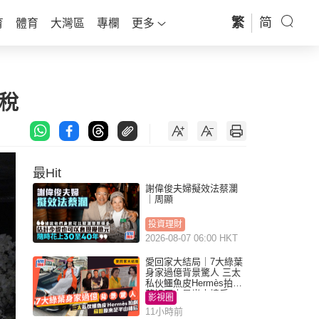
繁
简
育
體育
大灣區
專欄
更多
稅
最Hit
謝偉俊夫婦擬效法蔡瀾
｜周顯
投資理財
2026-08-07 06:00 HKT
愛回家大結局｜7大綠葉
身家過億背景驚人 三太
私伙鱷魚皮Hermès拍劇
蘇姐原來是半山樓后
影視圈
11小時前