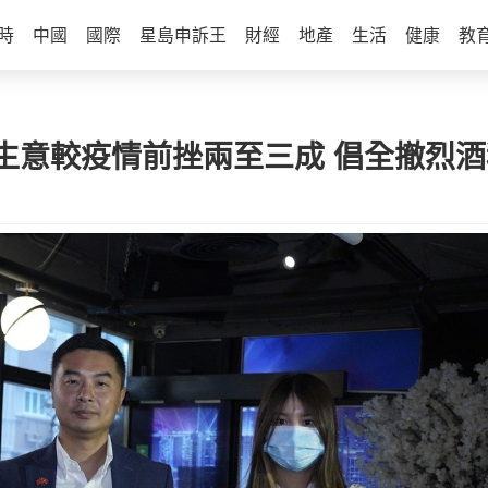
時
中國
國際
星島申訴王
財經
地產
生活
健康
教
生意較疫情前挫兩至三成 倡全撤烈酒