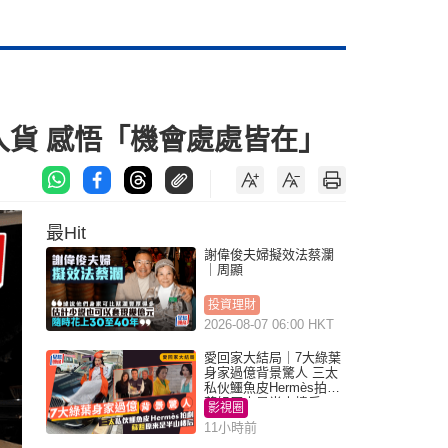
入貨 感悟「機會處處皆在」
最Hit
謝偉俊夫婦擬效法蔡瀾
｜周顯
投資理財
2026-08-07 06:00 HKT
愛回家大結局｜7大綠葉
身家過億背景驚人 三太
私伙鱷魚皮Hermès拍劇
蘇姐原來是半山樓后
影視圈
11小時前