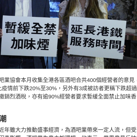
吧業協會本月收集全港各區酒吧合共400個經營者的意見
疫情前下跌20%至30%，另外有3成被訪者更稱下跌超過
撤銷烈酒稅，亦有逾90%經營者要求暫緩全面禁止加味香
潮
近年雖大力推動盛事經濟，為酒吧業帶來一定人流，但受