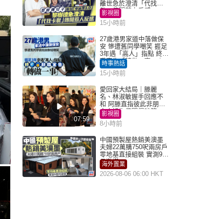
離世急於澄清「代找卡
數」傳聞惹人反感
影視圈
15小時前
27歲港男家道中落做保
安 慘遭舊同學嘲笑 捱足
3年遇「高人」指點 終辭
職宣告「轉做一事」｜
時事熱話
Juicy叮
15小時前
愛回家大結局｜滕麗
名、林淑敏握手回應不
和 阿滕直指彼此非朋友
大小姐指傳聞得啖笑
影視圈
07:59
8小時前
中國預製屋熱銷美澳墨
夫婦22萬購750呎兩房戶
零地基直接組裝 實測9個
月激讚
海外置業
2026-08-06 06:00 HKT