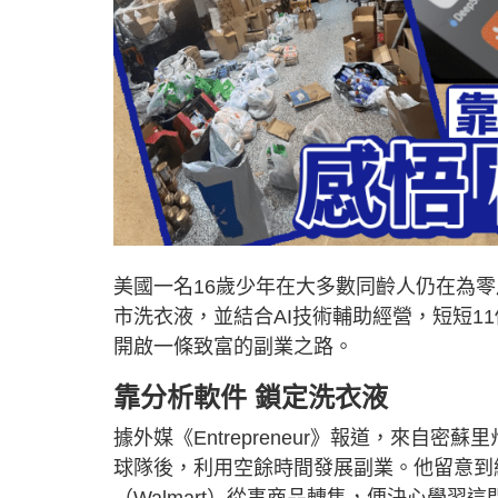
美國一名16歲少年在大多數同齡人仍在為
市洗衣液，並結合AI技術輔助經營，短短11
開啟一條致富的副業之路。
靠分析軟件 鎖定洗衣液
據外媒《Entrepreneur》報道，來自密蘇里
球隊後，利用空餘時間發展副業。他留意到網
（Walmart）從事商品轉售，便決心學習這