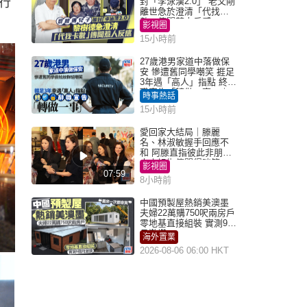
行
封「李泳漢2.0」 老父剛
離世急於澄清「代找卡
數」傳聞惹人反感
影視圈
15小時前
27歲港男家道中落做保
安 慘遭舊同學嘲笑 捱足
3年遇「高人」指點 終辭
職宣告「轉做一事」｜
時事熱話
Juicy叮
15小時前
愛回家大結局｜滕麗
名、林淑敏握手回應不
和 阿滕直指彼此非朋友
大小姐指傳聞得啖笑
影視圈
07:59
8小時前
中國預製屋熱銷美澳墨
夫婦22萬購750呎兩房戶
零地基直接組裝 實測9個
月激讚
海外置業
2026-08-06 06:00 HKT