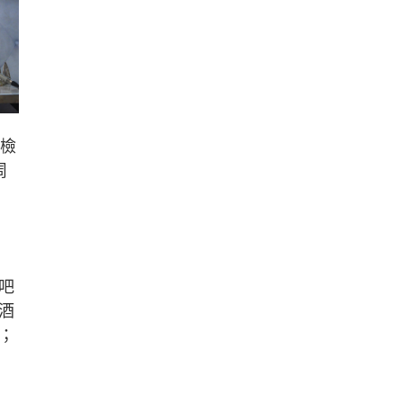
面檢
周
吧
酒
；