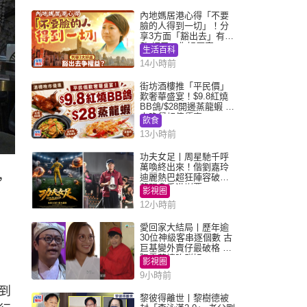
內地媽居港心得「不要
臉的人得到一切」！分
享3方面「豁出去」有著
數 網民：你好厲害
生活百科
14小時前
街坊酒樓推「平民價」
歎奢華盛宴！$9.8紅燒
BB鴿/$28開邊蒸龍蝦 3
大晚餐超值優惠
飲食
13小時前
功夫女足丨周星馳千呼
萬喚終出來！偕劉嘉玲
迪麗熱巴超狂陣容破天
，
荒現身香港謝票
影視圈
12小時前
愛回家大結局丨歷年逾
30位神級客串逐個數 古
巨基變外賣仔最破格 歐
陽震華情陷群姐
影視圈
9小時前
到
黎彼得離世丨黎樹德被