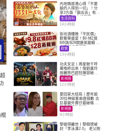
內地媽居港心得「不要
臉的人得到一切」！分
享3方面「豁出去」有著
數 網民：你好厲害
生活百科
14小時前
街坊酒樓推「平民價」
歎奢華盛宴！$9.8紅燒
BB鴿/$28開邊蒸龍蝦 3
大晚餐超值優惠
飲食
13小時前
功夫女足丨周星馳千呼
萬喚終出來！偕劉嘉玲
迪麗熱巴超狂陣容破天
售超
荒現身香港謝票
影視圈
功
12小時前
愛回家大結局丨歷年逾
30位神級客串逐個數 古
巨基變外賣仔最破格 歐
陽震華情陷群姐
影視圈
曲棍
9小時前
黎彼得離世丨黎樹德被
封「李泳漢2.0」 老父剛