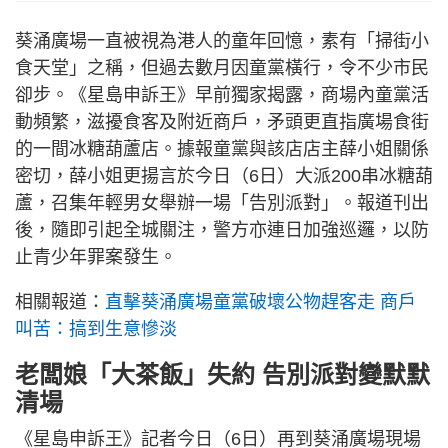
葵涌廣場一直被視為港人的童年回憶，素有「掃街小
食天堂」之稱，但過去數月因童黨橫行，令不少市民
卻步。《星島申訴王》早前獨家揭露，商場內童黨活
動頻繁，滋擾食客及附近商戶，矛頭更直指廣場食街
的一間冰糖葫蘆店。據報童黨與該店店主薛小姐關係
密切，薛小姐更揚言於今日（6日）大派200串冰糖葫
蘆，召集年輕男女舉辦一場「告別派對」。報道刊出
後，隨即引起全城關注，警方亦連日加強巡邏，以防
止青少年罪案發生。
相關報道：
直擊葵涌廣場童黨破壞公物趕客走 商戶
叫苦：搞到生意慘淡
老闆娘「大茶飯」失約 告別派對變默默
清場
《星島申訴王》記者今日（6日）再到葵涌廣場現場