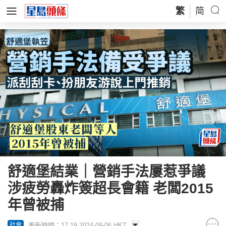
繁
简
舒適堡結業｜營銷手法屢惹爭議
涉疲勞轟炸簽超長會籍 老闆2015
年曾被捕
更新時間：17:19 2024-09-06 HKT
社會