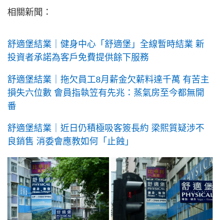
相關新聞：
舒適堡結業｜健身中心「舒適堡」全線暫時結業 新
投資者承諾為客戶免費提供餘下服務
舒適堡結業｜拖欠員工8月薪金欠薪料達千萬 有苦主
損失六位數 會員指執笠有先兆：蒸氣房至今都無開
番
舒適堡結業｜近日仍積極吸客簽長約 梁熙質疑涉不
良銷售 消委會應教如何「止蝕」