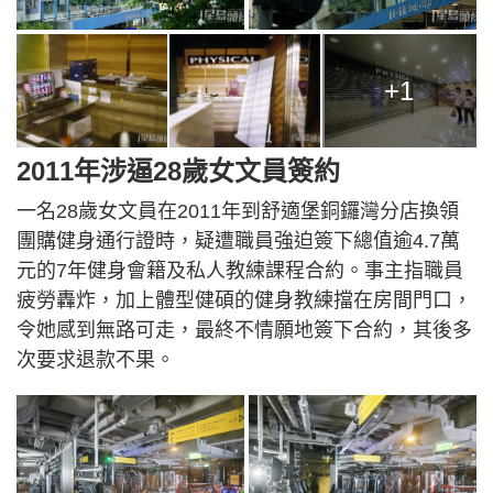
+1
2011年涉逼28歲女文員簽約
一名28歲女文員在2011年到舒適堡銅鑼灣分店換領
團購健身通行證時，疑遭職員強迫簽下總值逾4.7萬
元的7年健身會籍及私人教練課程合約。事主指職員
疲勞轟炸，加上體型健碩的健身教練擋在房間門口，
令她感到無路可走，最終不情願地簽下合約，其後多
次要求退款不果。