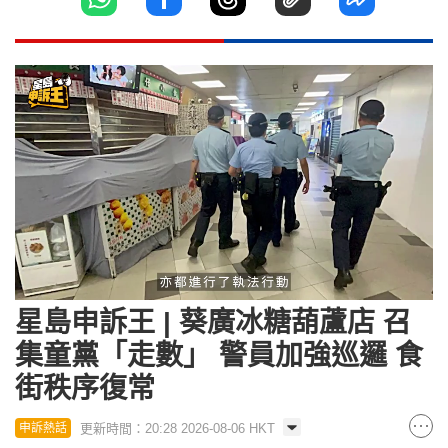
Loaded
:
Unmute
22.77%
星島申訴王 | 葵廣冰糖葫蘆店 召
集童黨「走數」 警員加強巡邏 食
街秩序復常
更新時間：20:28 2026-08-06 HKT
申訴熱話