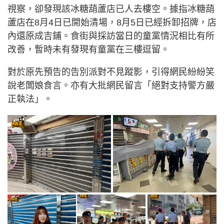
視察，卻發現該冰糖葫蘆店已人去樓空。據指冰糖葫
蘆店在8月4日已開始清場，8月5日已經拆卸招牌，店
內還原成吉鋪。食街與採訪當日的童黨情況相比有所
改善，暫時未有發現有童黨在三樓逗留。
對於原先預告的告別派對不見蹤影，引得網民紛紛笑
說老闆娘食言。亦有大批網民留言「絕對支持警方嚴
正執法」。