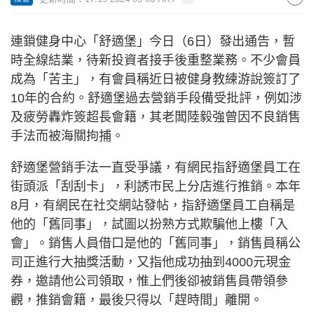
連鎖健身中心「舒適堡」今日（6日）發出通告，暫
時全線結業，待新投資者接手後重整業務。不少會員
成為「苦主」，有會員稱近日被健身教練游說簽訂了
10年的合約。舒適堡過去營銷手段備受批評，例如涉
及疲勞轟炸簽超長會籍，其老闆陸毅強曾因不良銷售
手法而被海關拘捕。
舒適堡營銷手法一直受爭議，有網民指舒適堡員工在
街頭派「刮刮卡」，利誘巿民上分店進行推銷。本年
8月，有網民在社交網站發帖，指舒適堡員工自稱是
他的「舊同事」，試圖以扮熟方式欺騙他上樓「入
會」。銷售人員借口是他的「舊同事」，銷售員稱公
司正進行大抽獎活動，又指他成功抽到4000元現金
券，邀請他公司領取，惟上們後卻被銷售員帶領參
觀，推銷會籍，最後只得以「趕時間」離開。