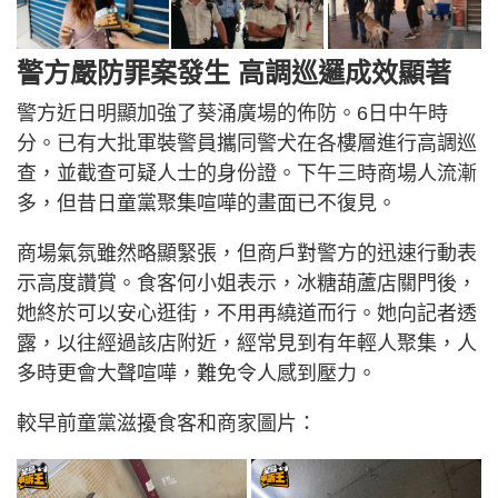
警方嚴防罪案發生 高調巡邏成效顯著
警方近日明顯加強了葵涌廣場的佈防。6日中午時
分。已有大批軍裝警員攜同警犬在各樓層進行高調巡
查，並截查可疑人士的身份證。下午三時商場人流漸
多，但昔日童黨聚集喧嘩的畫面已不復見。
商場氣氛雖然略顯緊張，但商戶對警方的迅速行動表
示高度讚賞。食客何小姐表示，冰糖葫蘆店關門後，
她終於可以安心逛街，不用再繞道而行。她向記者透
露，以往經過該店附近，經常見到有年輕人聚集，人
多時更會大聲喧嘩，難免令人感到壓力。
較早前童黨滋擾食客和商家圖片：