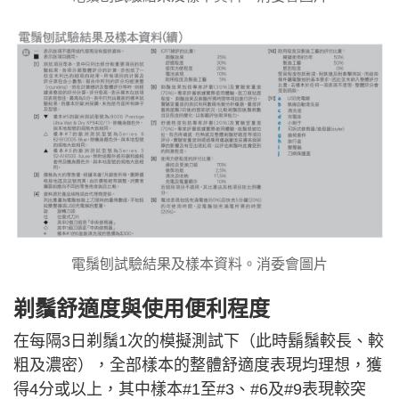
電鬚刨試驗結果及樣本資料。消委會圖片
剃鬚舒適度與使用便利程度
在每隔3日剃鬚1次的模擬測試下（此時鬍鬚較長、較
粗及濃密），全部樣本的整體舒適度表現均理想，獲
得4分或以上，其中樣本#1至#3、#6及#9表現較突