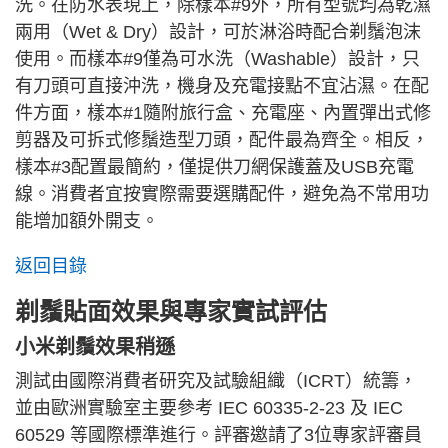
洗。在防水表現上，除樣本#9外，所有型號均為乾濕
兩用（Wet & Dry）設計，可於淋浴時配合剃鬚泡沫
使用。而樣本#9僅為可水洗（Washable）設計，只
有刀頭可直接沖洗，機身及充電接點不宜沾濕。在配
件方面，樣本#1隨附旅行盒、充電座、內置彈出式修
剪器及可拆式修鬚造型刀頭，配件最為齊全。相反，
樣本#3配置最簡約，僅提供刀網保護蓋及USB充電
線。消費者宜按實際需要選購配件，避免為不常用功
能增加額外開支。
返回目錄
剃鬚貼面效果與專家實試評估
小米剃鬚效果稍遜
測試由國際消費者研究及試驗組織（ICRT）統籌，
並由歐洲實驗室主要參考 IEC 60335-2-23 及 IEC
60529 等國際標準進行。評審邀請了3位專家評審員