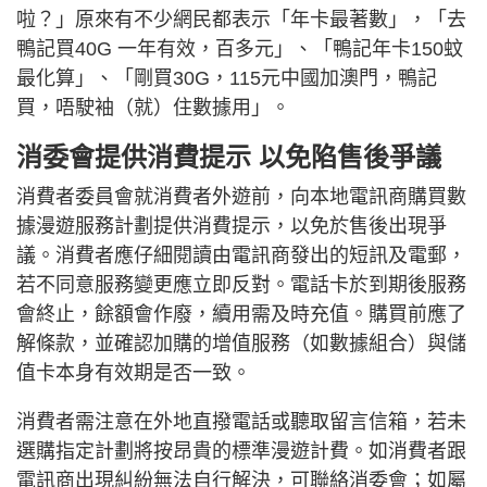
啦？」原來有不少網民都表示「年卡最著數」，「去
鴨記買40G 一年有效，百多元」、「鴨記年卡150蚊
最化算」、「剛買30G，115元中國加澳門，鴨記
買，唔駛袖（就）住數據用」。
消委會提供消費提示 以免陷售後爭議
消費者委員會就消費者外遊前，向本地電訊商購買數
據漫遊服務計劃提供消費提示，以免於售後出現爭
議。消費者應仔細閱讀由電訊商發出的短訊及電郵，
若不同意服務變更應立即反對。電話卡於到期後服務
會終止，餘額會作廢，續用需及時充值。購買前應了
解條款，並確認加購的增值服務（如數據組合）與儲
值卡本身有效期是否一致。
消費者需注意在外地直撥電話或聽取留言信箱，若未
選購指定計劃將按昂貴的標準漫遊計費。如消費者跟
電訊商出現糾紛無法自行解決，可聯絡消委會；如屬