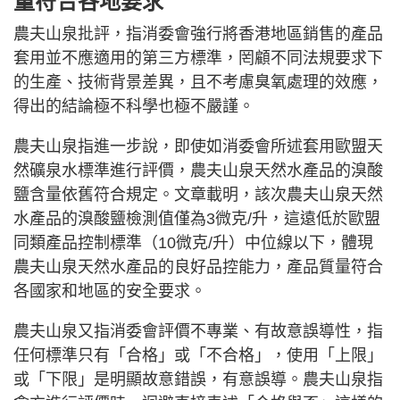
量符合各地要求
農夫山泉批評，指消委會強行將香港地區銷售的產品
套用並不應適用的第三方標準，罔顧不同法規要求下
的生產、技術背景差異，且不考慮臭氧處理的效應，
得出的結論極不科學也極不嚴謹。
農夫山泉指進一步說，即使如消委會所述套用歐盟天
然礦泉水標準進行評價，農夫山泉天然水產品的溴酸
鹽含量依舊符合規定。文章載明，該次農夫山泉天然
水產品的溴酸鹽檢測值僅為3微克/升，這遠低於歐盟
同類產品控制標準（10微克/升）中位線以下，體現
農夫山泉天然水產品的良好品控能力，產品質量符合
各國家和地區的安全要求。
農夫山泉又指消委會評價不專業、有故意誤導性，指
任何標準只有「合格」或「不合格」，使用「上限」
或「下限」是明顯故意錯誤，有意誤導。農夫山泉指