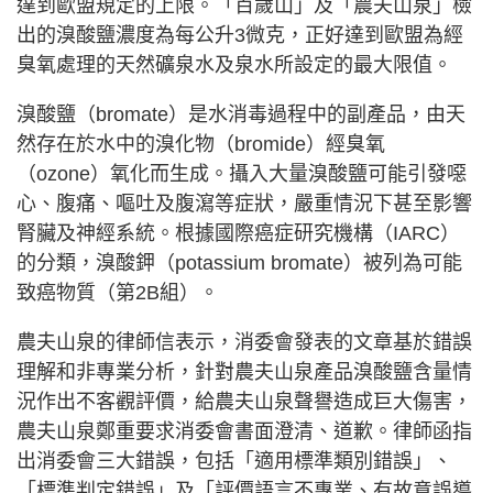
達到歐盟規定的上限。「百歲山」及「農夫山泉」檢
出的溴酸鹽濃度為每公升3微克，正好達到歐盟為經
臭氧處理的天然礦泉水及泉水所設定的最大限值。
溴酸鹽（bromate）是水消毒過程中的副產品，由天
然存在於水中的溴化物（bromide）經臭氧
（ozone）氧化而生成。攝入大量溴酸鹽可能引發噁
心、腹痛、嘔吐及腹瀉等症狀，嚴重情況下甚至影響
腎臟及神經系統。根據國際癌症研究機構（IARC）
的分類，溴酸鉀（potassium bromate）被列為可能
致癌物質（第2B組）。
農夫山泉的律師信表示，消委會發表的文章基於錯誤
理解和非專業分析，針對農夫山泉產品溴酸鹽含量情
況作出不客觀評價，給農夫山泉聲譽造成巨大傷害，
農夫山泉鄭重要求消委會書面澄清、道歉。律師函指
出消委會三大錯誤，包括「適用標準類別錯誤」、
「標準判定錯誤」及「評價語言不專業、有故意誤導