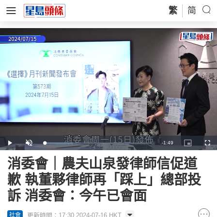
繁
简
Remaining
-
1:49
Loaded
:
Play
Unmute
Picture-
Full
27.43%
in-
Picture
Time
消委會｜農夫山泉發律師信促道
歉 執董夥律師再「踩上」總部投
訴 消委會：今午已會面
更新時間：17:30 2024-07-16 HKT
社會