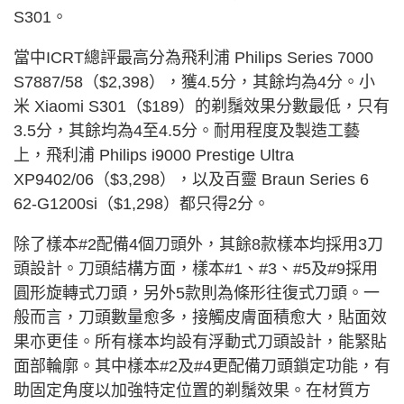
S301。
當中ICRT總評最高分為飛利浦 Philips Series 7000
S7887/58（$2,398），獲4.5分，其餘均為4分。小
米 Xiaomi S301（$189）的剃鬚效果分數最低，只有
3.5分，其餘均為4至4.5分。耐用程度及製造工藝
上，飛利浦 Philips i9000 Prestige Ultra
XP9402/06（$3,298），以及百靈 Braun Series 6
62-G1200si（$1,298）都只得2分。
除了樣本#2配備4個刀頭外，其餘8款樣本均採用3刀
頭設計。刀頭結構方面，樣本#1、#3、#5及#9採用
圓形旋轉式刀頭，另外5款則為條形往復式刀頭。一
般而言，刀頭數量愈多，接觸皮膚面積愈大，貼面效
果亦更佳。所有樣本均設有浮動式刀頭設計，能緊貼
面部輪廓。其中樣本#2及#4更配備刀頭鎖定功能，有
助固定角度以加強特定位置的剃鬚效果。在材質方