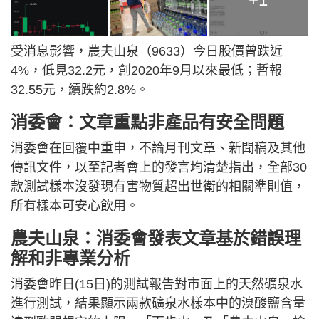
受消息影響，農夫山泉（9633）今日股價曾跌近
4%，低見32.2元，創2020年9月以來最低；暫報
32.55元，續跌約2.8%。
消委會：文章重點非產品有安全問題
消委會在回覆中重申，不論月刊文章、新聞稿及其他
傳訊文件，以至記者會上的發言均清楚指出，全部30
款測試樣本沒發現有害物質超出世衛的相關準則值，
所有樣本可安心飲用。
農夫山泉：消委會發表文章基於錯誤理
解和非專業分析
消委會昨日(15日)的測試報告對市面上的天然礦泉水
進行測試，結果顯示兩款礦泉水樣本中的溴酸鹽含量