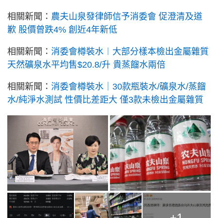
相關新聞：
農夫山泉發律師信予消委會 促澄清及道
歉 股價曾跌4% 創近4年新低
相關新聞：
消委會樽裝水︱大部分樣本檢出金屬雜質
天然礦泉水平均售$20.8/升 貴蒸餾水兩倍
相關新聞：
消委會樽裝水｜30款瓶裝水/礦泉水/蒸餾
水/純淨水測試 性價比差距大 僅3款未檢出金屬雜質
+1