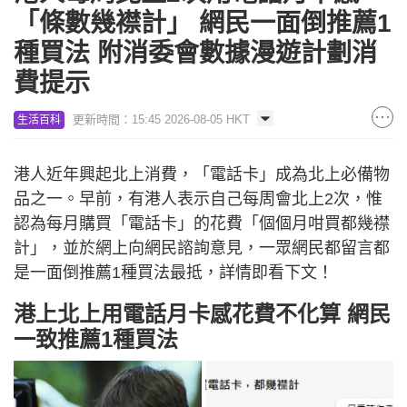
「條數幾襟計」 網民一面倒推薦1
種買法 附消委會數據漫遊計劃消
費提示
更新時間：15:45 2026-08-05 HKT
生活百科
港人近年興起北上消費，「電話卡」成為北上必備物
品之一。早前，有港人表示自己每周會北上2次，惟
認為每月購買「電話卡」的花費「個個月咁買都幾襟
計」，並於網上向網民諮詢意見，一眾網民都留言都
是一面倒推薦1種買法最抵，詳情即看下文！
港上北上用電話月卡感花費不化算 網民
一致推薦1種買法