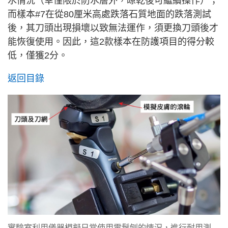
水情況（幸僅限於防水層外，晾乾後可繼續操作）；
而樣本#7在從80厘米高處跌落石質地面的跌落測試
後，其刀頭出現損壞以致無法運作，須更換刀頭後才
能恢復使用。因此，這2款樣本在防護項目的得分較
低，僅獲2分。
返回目錄
實驗室利用儀器模擬日常使用電鬚刨的情況，進行耐用測