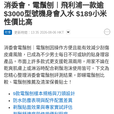
消委會．電鬚刨︱飛利浦一款逾
$3000型號機身會入水 $189小米
性價比高
更新時間：13:35 2026-08-06 HKT
社會
消委會電鬚刨｜電鬚刨因操作方便且能有效減少刮傷
皮膚風險，已成為不少男士每日不可或缺的貼身理容
產品。市面上許多款式更支援乾濕兩用，用家不論在
乾爽肌膚上或淋浴時配合剃鬚泡沫使用皆可。下文為
您精心整理消委會電鬚刨評測結果，即睇電鬚刨比
較、電鬚刨推薦及清潔保養貼士！
9款電鬚刨樣本規格與刀頭設計
防水防塵表現與配件配置差異
剃鬚貼面效果與專家實試評估