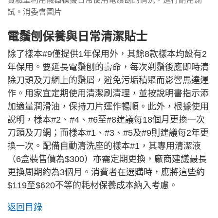
試。消委會圖片
電鬚刨保養與日常清潔貼士
除了樣本#9僅提供1年保用外，其餘8款樣本均設有2
年保用。要延長電鬚刨的壽命，每次剃鬚後應即時清
除刀頭及刀網上的鬚屑，避免污垢積聚而影響馬達運
作。用家宜定期使用清潔刷清理，並按說明書指示添
加適量潤滑油，保持刀片運作暢順。此外，根據使用
說明，樣本#2、#4、#6至#8建議每18個月更換一次
刀頭及刀網；而樣本#1、#3、#5及#9則建議每2年更
換一次。配備自動清洗座的樣本#1，其專用清潔液
（6盒裝售價為$300）亦需定期更換，廠商建議最長
更換周期約為3個月。消費者在選購時，應將這些約
$119至$620不等的耗材保養成本納入考慮。
返回目錄