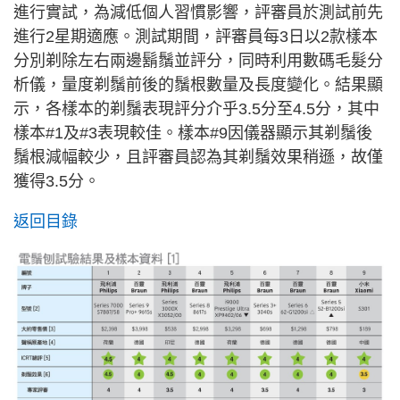
進行實試，為減低個人習慣影響，評審員於測試前先
進行2星期適應。測試期間，評審員每3日以2款樣本
分別剃除左右兩邊鬍鬚並評分，同時利用數碼毛髮分
析儀，量度剃鬚前後的鬚根數量及長度變化。結果顯
示，各樣本的剃鬚表現評分介乎3.5分至4.5分，其中
樣本#1及#3表現較佳。樣本#9因儀器顯示其剃鬚後
鬚根減幅較少，且評審員認為其剃鬚效果稍遜，故僅
獲得3.5分。
返回目錄