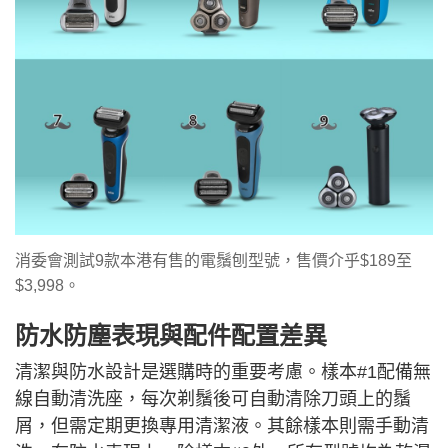
消委會測試9款本港有售的電鬚刨型號，售價介乎$189至
$3,998。
防水防塵表現與配件配置差異
清潔與防水設計是選購時的重要考慮。樣本#1配備無
線自動清洗座，每次剃鬚後可自動清除刀頭上的鬚
屑，但需定期更換專用清潔液。其餘樣本則需手動清