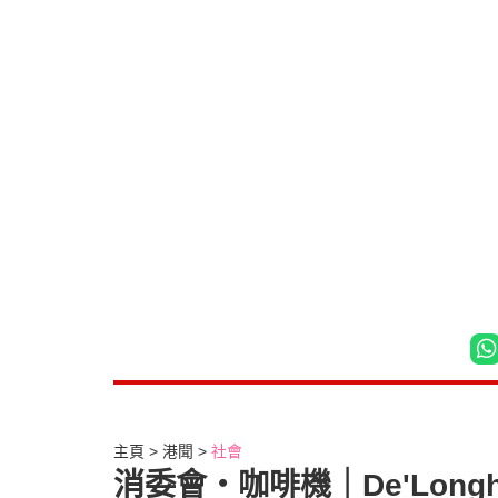
主頁
港聞
社會
消委會‧咖啡機｜De'Lon