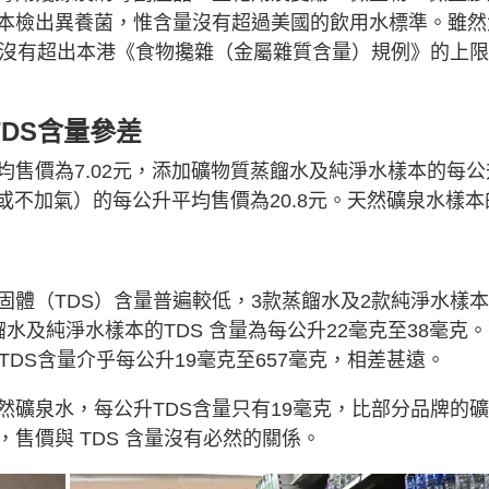
本檢出異養菌，惟含量沒有超過美國的飲用水標準。雖然
量沒有超出本港《食物攙雜（金屬雜質含量）規例》的上
TDS含量參差
售價為7.02元，添加礦物質蒸餾水及純淨水樣本的每公
氣或不加氣）的每公升平均售價為20.8元。天然礦泉水樣本
體（TDS）含量普遍較低，3款蒸餾水及2款純淨水樣
水及純淨水樣本的TDS 含量為每公升22毫克至38毫克
DS含量介乎每公升19毫克至657毫克，相差甚遠。
礦泉水，每公升TDS含量只有19毫克，比部分品牌的
售價與 TDS 含量沒有必然的關係。