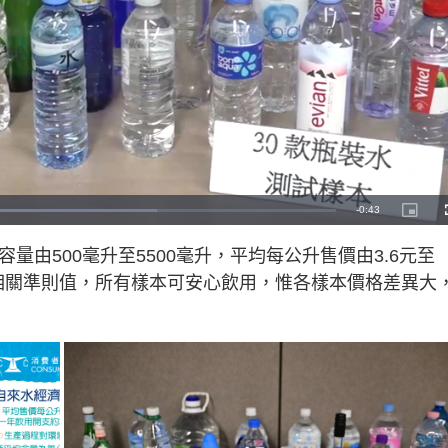
R
-
0:43
P
i
c
e
t
量由500毫升至5500毫升，平均每公升售價由3.6元至
u
r
m
e
的相關準則值，所有樣本可安心飲用，惟各樣本價格差異大
-
i
a
n
-
P
i
i
c
t
n
u
r
e
i
n