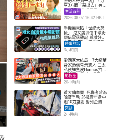
臉的人得到一切」！分
享3方面「豁出去」有著
數 網民：你好厲害
生活百科
2026-08-07 16:42 HKT
手機無電陷「世紀大恐
慌」 港女崩潰憶中環街
頭借電落難記 感激好心
人溫馨相助：這份溫暖
時事熱話
記一輩子｜Juicy叮
3小時前
愛回家大結局｜7大綠葉
身家過億背景驚人 三太
私伙鱷魚皮Hermès拍劇
蘇姐原來是半山樓后
影視圈
20小時前
黃大仙血案│死傷者曾為
噪音爭執 26歲青年身中
逾10刀重創 警列企圖謀
殺及自殺案
突發
2小時前
及