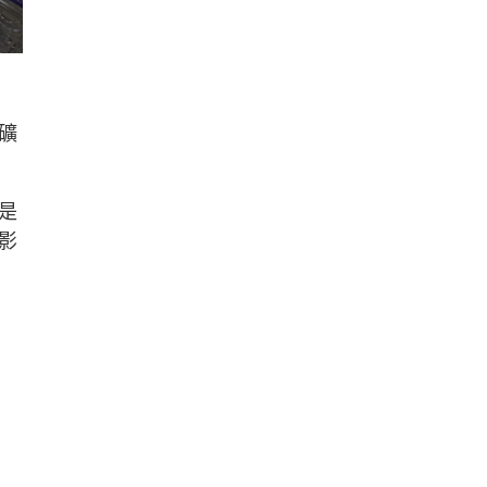
礦
是
影