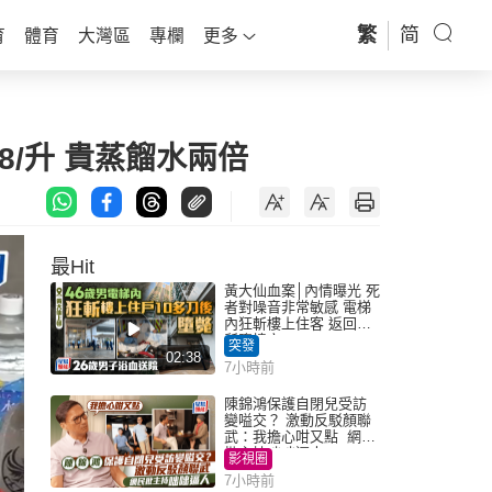
繁
简
育
體育
大灣區
專欄
更多
8/升 貴蒸餾水兩倍
最Hit
黃大仙血案│內情曝光 死
者對噪音非常敏感 電梯
內狂斬樓上住客 返回住
所墮樓亡
突發
02:38
7小時前
陳錦鴻保護自閉兒受訪
變嗌交？ 激動反駁顏聯
武：我擔心咁又點 網民
批主持咄咄逼人
影視圈
7小時前