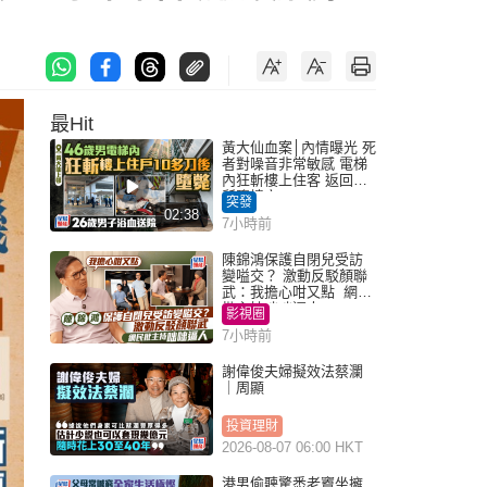
最Hit
黃大仙血案│內情曝光 死
者對噪音非常敏感 電梯
內狂斬樓上住客 返回住
所墮樓亡
突發
02:38
7小時前
陳錦鴻保護自閉兒受訪
變嗌交？ 激動反駁顏聯
武：我擔心咁又點 網民
批主持咄咄逼人
影視圈
7小時前
謝偉俊夫婦擬效法蔡瀾
｜周顯
投資理財
2026-08-07 06:00 HKT
港男偷聽驚悉老竇坐擁