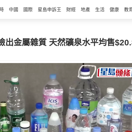
時
中國
國際
星島申訴王
財經
地產
生活
健康
教
出金屬雜質 天然礦泉水平均售$20.