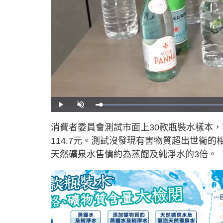
L
P
U
o
l
n
a
a
m
d
y
u
消費者委員會測試市面上30款瓶裝水樣本，容
e
t
d
e
:
114.7元。測試沒發現有害物質超出世衞
6
9
.
天然礦泉水售價約為蒸餾及純淨水的3倍。
7
6
%