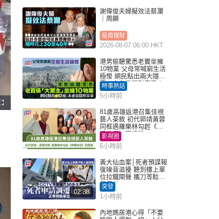
謝偉俊夫婦擬效法蔡瀾
｜周顯
投資理財
2026-08-07 06:00 HKT
港男偷聽驚悉老竇坐擁
10物業 父母常喊窮生活
極慳 網民點出兩大隱
憂：未必是隱形富豪｜
時事熱話
Juicy叮
5小時前
F
u
81歲高雄返港召集佳視
l
藝人茶敘 初代郭靖黃蓉
l
s
同框遇羅樂林勾起《神
c
鵰俠侶》回憶殺
r
影視圈
，
e
e
6小時前
n
黃大仙血案│死者預謀報
復噪音滋擾 聽到樓上單
位拉鐵閘聲 攜刀等𨋢伏
擊傷者
突發
02:38
1小時前
內地媽居港心得「不要