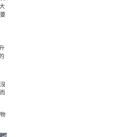
大
限要
升
的
本沒
。而
礦物