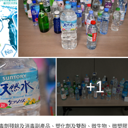
g
T
i
m
e
+1
毒劑殘餘及消毒副產品、塑化劑及雙酚、微生物、微塑膠