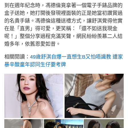
到在週年紀念時，馮德倫竟拿著一個電子手錶品牌的
盒子送她，她打開後發現裡面裝的正是她當初讚賞過
的名貴手錶。馮德倫這種送禮方式，讓舒淇覺得他實
在是「直男」得可愛，更笑稱：「還不如送我現金
呢！」整個分享過程充滿笑聲，網民紛紛羨慕二人結
婚多年，依舊恩愛如昔。
相關閱讀：
49歲舒淇自爆一直想生B又怕唔識教 遭家
暴辛酸童年認同生仔要考牌