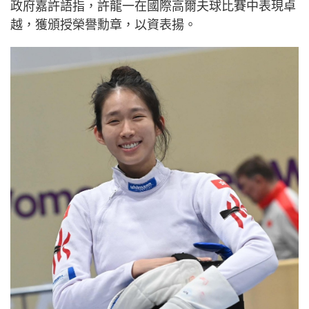
政府嘉許語指，許龍一在國際高爾夫球比賽中表現卓
越，獲頒授榮譽勳章，以資表揚。