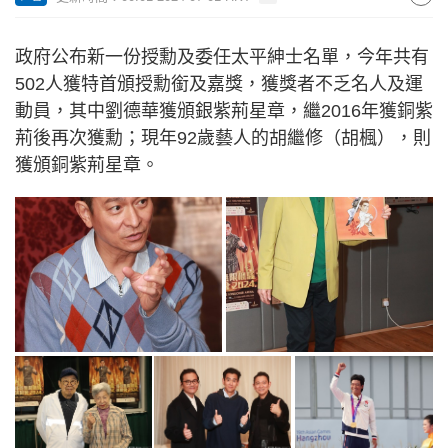
政府公布新一份授勳及委任太平紳士名單，今年共有
502人獲特首頒授勳銜及嘉獎，獲獎者不乏名人及運
動員，其中劉德華獲頒銀紫荊星章，繼2016年獲銅紫
荊後再次獲勳；現年92歲藝人的胡繼修（胡楓），則
獲頒銅紫荊星章。