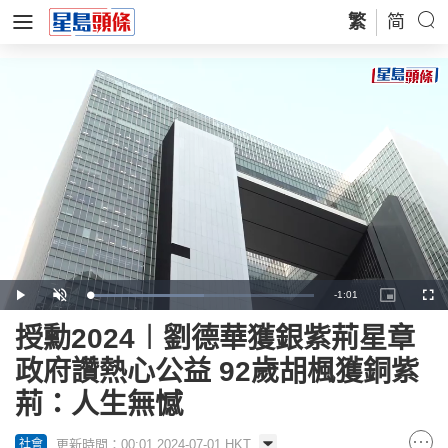
繁
简
Remaining
-
1:01
Loaded
:
Play
Unmute
Picture-
Full
50.76%
in-
Picture
Time
授勳2024︱劉德華獲銀紫荊星章
政府讚熱心公益 92歲胡楓獲銅紫
荊：人生無憾
更新時間：00:01 2024-07-01 HKT
社會