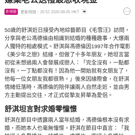
更新時間：20:52 2026-08-05 HKT
影視圈
50歲的舒淇近日接受內地綜藝節目《毛雪汪》訪問，
分享與老公馮德倫由相識到結婚的種種趣事，大爆兩
人獨特的相處模式。舒淇與馮德倫因1997年合作電影
《美少年之戀》結緣，但做了十多年朋友，她坦言當
初從未想過兩人會發展成戀人：「完全沒有，一點都
沒有，一丁點都沒有！因為他一開始就有女朋友了，
他每一位女朋友我都很熟。」後來因緣際會，在舒淇
情緒低落時，馮德倫的陪伴讓兩人自然走近，並由男
方主動提出交往，才正式從摯友昇華為愛侶。
舒淇坦言對求婚零憧憬
舒淇在節目中透露兩人當年結婚，馮德倫根本沒有求
婚，而她本人也毫無憧憬。舒淇在節目中直言：「我