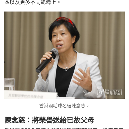
區以及更多不同範疇上。
香港羽毛球名宿陳念慈。
陳念慈：將榮譽送給已故父母