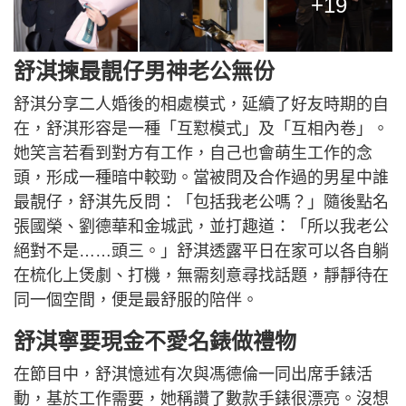
+19
舒淇揀最靚仔男神老公無份
舒淇分享二人婚後的相處模式，延續了好友時期的自
在，舒淇形容是一種「互懟模式」及「互相內卷」。
她笑言若看到對方有工作，自己也會萌生工作的念
頭，形成一種暗中較勁。當被問及合作過的男星中誰
最靚仔，舒淇先反問：「包括我老公嗎？」隨後點名
張國榮、劉德華和金城武，並打趣道：「所以我老公
絕對不是……頭三。」舒淇透露平日在家可以各自躺
在梳化上煲劇、打機，無需刻意尋找話題，靜靜待在
同一個空間，便是最舒服的陪伴。
舒淇寧要現金不愛名錶做禮物
在節目中，舒淇憶述有次與馮德倫一同出席手錶活
動，基於工作需要，她稱讚了數款手錶很漂亮。沒想