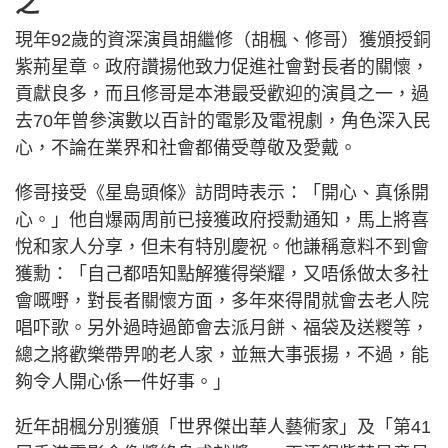
之
現年92歲的資深演員胡繼修（胡楓、修哥）獲頒授銅
紫荊星章。政府讚揚他致力促進社會對長者的關懷，
貢獻良多，而且修哥是本港最受歡迎的演員之一，過
去70年曾參演數以百計的電影及電視劇，角色深入民
心，不論在業界和社會都備受尊敬及愛戴。
修哥接受《星島頭條》訪問時表示：「開心、真係開
心。」他自爆兩周前已接獲政府授勳通知，馬上將喜
悅和家人分享，但未有特別慶祝。他謙稱意料不到會
獲勳：「自己都唔知點解獲得榮耀，又唔係做太多社
會嘅嘢，對長者關懷方面，多年來得閒就會去老人院
唱吓歌。另外過時過節會去派月餅、福袋及送糉等，
總之將歡樂帶畀啲老人家，並無大事張揚，不過，能
夠令人開心係一件好事。」
近年胡楓分別獲頒「世界傑出華人藝術家」及「第41