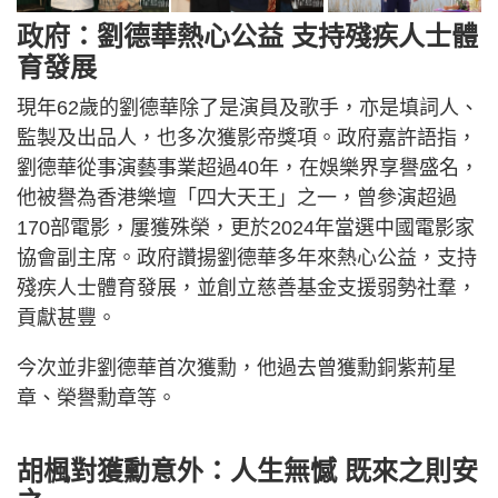
政府：劉德華熱心公益 支持殘疾人士體
育發展
現年62歲的劉德華除了是演員及歌手，亦是填詞人、
監製及出品人，也多次獲影帝獎項。政府嘉許語指，
劉德華從事演藝事業超過40年，在娛樂界享譽盛名，
他被譽為香港樂壇「四大天王」之一，曾參演超過
170部電影，屢獲殊榮，更於2024年當選中國電影家
協會副主席。政府讚揚劉德華多年來熱心公益，支持
殘疾人士體育發展，並創立慈善基金支援弱勢社羣，
貢獻甚豐。
今次並非劉德華首次獲勳，他過去曾獲勳銅紫荊星
章、榮譽勳章等。
胡楓對獲勳意外：人生無憾 既來之則安