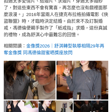
拍過太多愛情片、結婚片、求婚片，穿過太多婚紗
了，對這些東西不會有驚喜，再怎麼也沒有戲裡面那
麼浪漫。」2016年當兩人在捷克布拉格拍攝電影《俠
盜聯盟》時，才臨時決定結婚。由於來不及訂製婚
戒，馮德倫便親手製作了「紙戒指」求婚，這份真誠
的禮物，成為舒淇心中最難忘的回憶。
相關閱讀：
金像獎2026｜舒淇轉型執導相隔29年再
奪金像獎 同馮德倫甜蜜晒獎座放閃