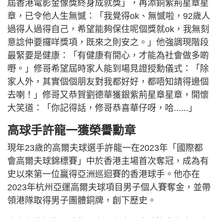
屆香港電影金像獎終身成就獎」，再添銅紫荊星章星
章，已令他人生無憾：「我覺得ok、無憾啦，92歲人
過得人過得自己，希望能夠保住呢個獎就ok，我無刻
意諗仲要攞咩獎項，既來之則安之。」他強調現階段
最緊要是健康：「有健康有開心，才能為社會做多啲
嘢。」修哥希望屆時家人能到場見證授勳儀式：「除
家人外，其實個個朋友對我都好好，都唔知請得邊個
去喇！」修哥又恭賀劉德華獲銀紫荊星章星章，開懷
大笑道：「你記得話，修哥恭喜華仔呀，哈......」
高球手許龍一獲榮譽勳章
現年23歲的高爾夫球選手許龍一在2023年「國際都
會高爾夫球錦標賽」中於香港主場首次奪冠，成為有
史以來第一位贏得亞洲巡迴賽的香港球手。他亦在
2023年杭州亞運高爾夫球項目男子個人賽奪金，並帶
領港隊取得男子團體銅牌，創下歷史。