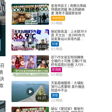
星島申訴王 | 商務位降級
特選經濟艙 無法照顧病
妻 港男不滿國泰安排
申訴熱話
3小時前
破紀錄高溫︱上水錄39.8
度 天文台：自1980年代
設氣象站以來境內最高
紀錄
社會
01:02
8小時前
前TVB女星彭翔翎轉做
全職的士司機 日賺2千指
終有錢買衫扮靚 入行9年
傳召
被封翻版林夏薇
影視圈
過
6小時前
決
天氣極端酷熱︱大埔船
取
灣行山男暈倒 直升機送
院途中不治
突發
01:27
2小時前
疑似《愛回家》幕後列