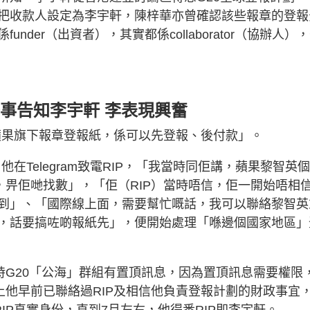
把收款人設定為李宇軒，陳梓華亦曾確認該些報章的登報
der（出資者），其實都係collaborator（協辦人）
萬一事告知李宇軒 李表現興奮
果係蘋果旗下報章登報紙，係可以先登報、後付款」。
，他在Telegram致電RIP，「我當時同佢講，蘋果黎智英
，畀佢哋找數」，「佢（RIP）當時唔信，佢一開始唔相
到」、「國際線上面，需要幫忙嘅話，我可以聯絡黎智英
時好興奮，話要搞咗啲報紙先」，便開始處理「喺邊個國家地區
時G20「公海」群組有置頂訊息，因為置頂訊息需要權限
上他早前已聯絡過RIP及相信他負責登報計劃的財政事宜
IP真實身份，直到7月左右，他得悉RIP即李宇軒。