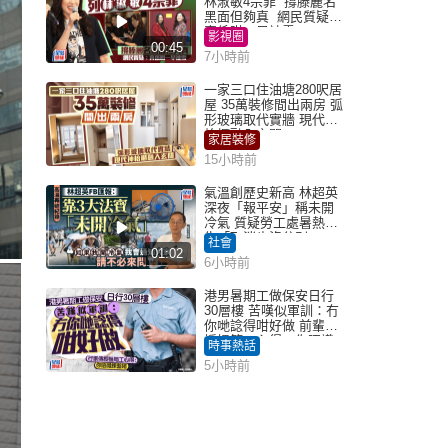
林淑敏4宗罪 撐滕麗名
黑面但夠真 網民質疑：
真係咁一早被雪
影視圈
00:45
7小時前
一家三口住油塘280呎居
屋 35萬裝修間出兩房 弧
形玻璃取代實牆 現代神
枱櫃融入玄關
家居裝修
15小時前
氣溫創歷史新高 林超英
深夜「報平安」稱未開
冷氣 質疑勞工處暑熱警
告「取消也沒分別」
社會
01:02
6小時前
港男暑期工做保安日行
30層樓 苦嘆似軍訓：冇
你哋諗得咁好做 前輩傳
授搵筍工心得：你唔識
時事熱話
揀盤啫｜Juicy叮
5小時前