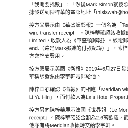
「我哋要找數」，「然後Mark Simon就按
據發送到陳梓華的電郵地址「
thisiswah@ho
控方又展示由《華盛頓郵報》一個名為「Terri
wire transfer receipt」。陳梓華確認該收
Limited，收款人為《華盛頓郵報》。該電郵亦寫到「This
end.（這是Mark那邊的付款紀錄）」，陳梓華稱Ma
方會墊支費用。
控方續展示英國《衛報》2019年6月27日發出
華稱該發票由李宇軒電郵給他。
陳梓華亦確認《衛報》的相應「Meridian wire tran
Li Yu Hin」，而付款人為Lais Hotel Properti
控方另向陳梓華展示法國《世界報（Le Monde）》
receipt」。陳梓華確認金額為2.6萬歐羅
他亦有將Meridian收據轉交給李宇軒。