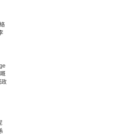
絡
李
ge
佢嘅
嘅政
呢
係