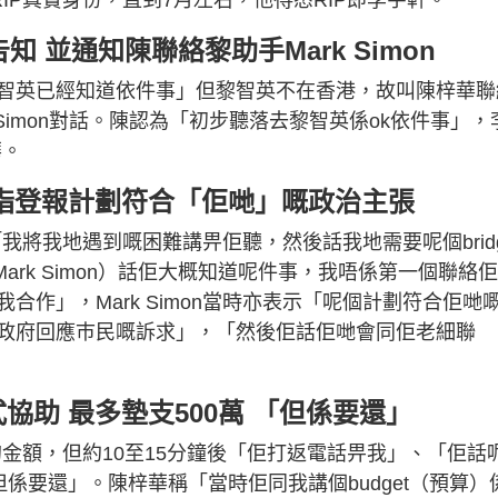
知 並通知陳聯絡黎助手Mark Simon
智英已經知道依件事」但黎智英不在香港，故叫陳梓華聯
rk Simon對話。陳認為「初步聽落去黎智英係ok依件事」，
華。
作」 指登報計劃符合「佢哋」嘅政治主張
，「我將我地遇到嘅困難講畀佢聽，然後話我地需要呢個brid
Mark Simon）話佢大概知道呢件事，我唔係第一個聯絡
作」，Mark Simon當時亦表示「呢個計劃符合佢哋
政府回應巿民嘅訴求」，「然後佢話佢哋會同佢老細聯
形式協助 最多墊支500萬 「但係要還」
要的金額，但約10至15分鐘後「佢打返電話畀我」、「佢話
0萬，但係要還」。陳梓華稱「當時佢同我講個budget（預算）