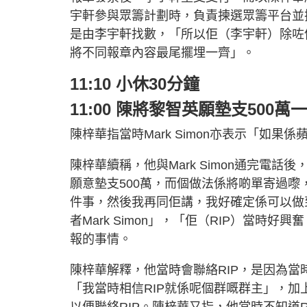
宇軒參與眾籌計劃時，負責揀選眾籌平台並
是由李宇軒找數，「所以佢（李宇軒）除咗係fun
將不同報章內容最尾擺埋一齊」。
11:10 小休30分鐘
11:00 陳將黎智英願墊支500
陳梓華指當時Mark Simon亦表示「如
陳梓華續稱，他與Mark Simon通完電話後
願意墊支500萬，而個做法係將啲單寄過嚟
件事，然後我再同佢講，我好確定係可以做
者Mark Simon」，「佢（RIP）當
報的事情。
陳梓華解釋，他當時會聯絡RIP，是因為當
「我當時相信RIP就係呢個群嘅群主」，加
以便聯絡RIP。陳梓華又指，他當時不知道R