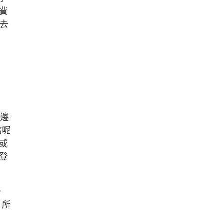
費
，去
個邊
信呢
或
」登
，
，所