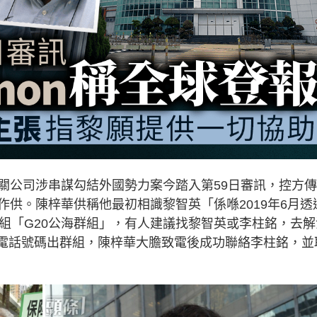
關公司涉串謀勾結外國勢力案今踏入第59日審訊，控方
供。陳梓華供稱他最初相識黎智英「係喺2019年6月透
m群組「G20公海群組」，有人建議找黎智英或李柱銘，去解
的電話號碼出群組，陳梓華大膽致電後成功聯絡李柱銘，並