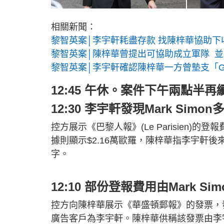
相關新聞：
黎智英案│李宇軒耗盡存款 找陳梓華協助下收Ma
黎智英案│陳梓華曾提出可協助成立軍隊 
黎智英案│李宇軒確認陳梓華一方曾墊支「G
12:45 午休。案件下午兩點半再
12:30 李宇軒發現Mark Simo
控方展示《巴黎人報》(Le Parisien)的登
據則顯示$2.16萬歐羅，陳梓華指李宇軒後來
字。
12:10 部份登報費用由Mark Si
控方向陳梓華展示《華盛頓郵報》的發票，發出
廣告客戶為李宇軒。陳梓華供稱該發票由李宇軒給