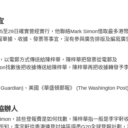
宜
5至29日確實曾經實行，他聯絡Mark Simon借取最多港
登報單據、收據、發票等事宜，沒有參與廣告排版及編寫廣
，以電郵方式傳送給陳梓華，陳梓華把發票從電郵及
ark Simon找數後把收據傳送給陳梓華，陳梓華再把收據轉發予
ian)、美國《華盛頓郵報》 (The Washington Post
協辦人
Simon，該些登報費是如何找數，陳梓華指一般是李宇軒
所知，李宇軒從香港連登討論區得悉G20全球登報計劃，