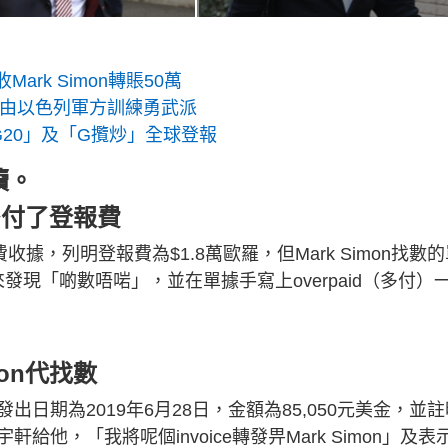
rk Simon轉賬50萬
並由以色列軍方訓練勇武派
20」及「G攬炒」全球登報
續。
n多付了登報費
報費收據，列明登報費為$1.8萬歐羅，但Mark Simon找數
發現「啲數唔啱」，並在單據手寫上overpaid（多付）
mon代找數
日期為2019年6月28日，金額為85,050元美金，並註
他，「我將呢個invoice轉發畀Mark Simon」及表