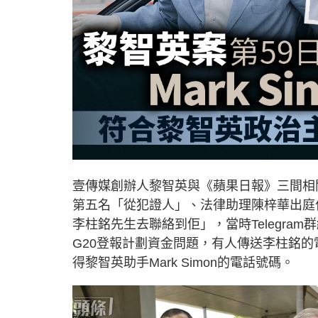
壹傳媒創辦人黎智英與《蘋果日報》三間相
第五名「從犯證人」、法律助理陳梓華出庭作
李柱銘先生去聯絡到佢」，當時Telegra
G20登報計劃資金問題，有人傳送李柱銘
得黎智英助手Mark Simon的電話號碼。