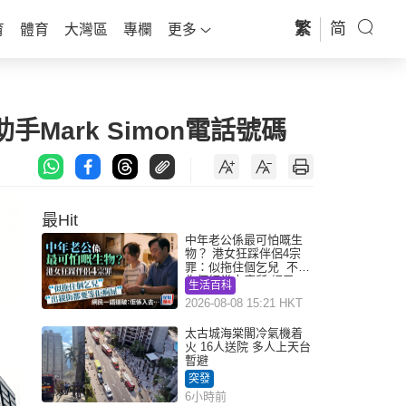
繁
简
育
體育
大灣區
專欄
更多
ark Simon電話號碼
最Hit
中年老公係最可怕嘅生
物？ 港女狂踩伴侶4宗
罪：似拖住個乞兒 不解
為何經常去廁所 網民一
生活百科
語道破
2026-08-08 15:21 HKT
太古城海棠閣冷氣機着
火 16人送院 多人上天台
暫避
突發
6小時前