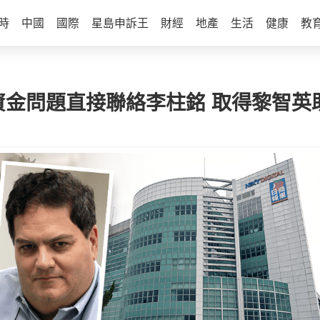
時
中國
國際
星島申訴王
財經
地產
生活
健康
教
問題直接聯絡李柱銘 取得黎智英助手M