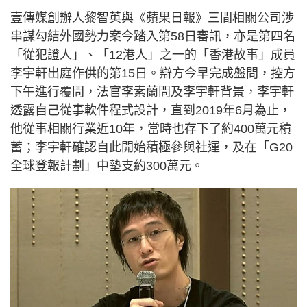
壹傳媒創辦人黎智英與《蘋果日報》三間相關公司涉
串謀勾結外國勢力案今踏入第58日審訊，亦是第四名
「從犯證人」、「12港人」之一的「香港故事」成員
李宇軒出庭作供的第15日。辯方今早完成盤問，控方
下午進行覆問，法官李素蘭問及李宇軒背景，李宇軒
透露自己從事軟件程式設計，直到2019年6月為止，
他從事相關行業近10年，當時也存下了約400萬元積
蓄；李宇軒確認自此開始積極參與社運，及在「G20
全球登報計劃」中墊支約300萬元。