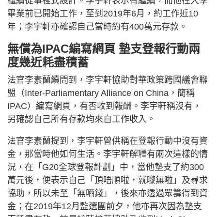
繼續從事程式設計。李宇軒表示有繼續，而他在大學
畢業前已開始工作，至到2019年6月，約工作近10
年；李宇軒亦確認自己當時約有400萬元存款。
無償為IPAC編寫網頁 墊支登報行動兩
度幾近耗盡積蓄
法官李素蘭續問到，李宇軒協助對華政策跨國議會聯
盟（Inter-Parliamentary Alliance on China，簡稱
IPAC）編寫網頁，有否收到報酬。李宇軒稱沒有，
另確認自己所有存款均來自工作收入。
法官李素蘭提到，李宇軒曾供稱在登報行動中沒有資
金，那當時他如何生活。李宇軒解釋有兩次這樣的情
況，在「G20全球登報計劃」中，當他墊支了約300
萬元後，便表示自己「頂唔順啦，就嚟無啦」及尋求
協助，所以未至「無哂錢」，後來亦透過眾籌得到資
金；在2019年12月監選團前夕，他亦再次因為墊支