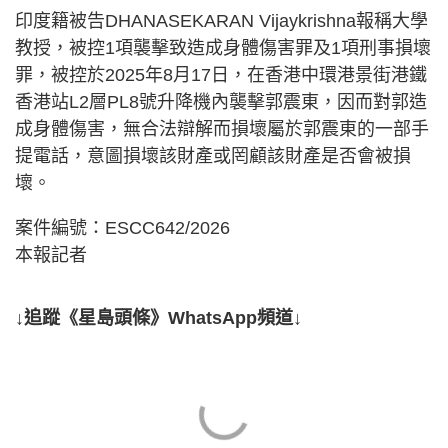
印度籍被告DHANASEKARAN Vijaykrishna報稱大學
教授，被控1項襲擊致造成身體傷害罪及1項刑事損壞
罪，被控於2025年8月17日，在香港中環港景街港鐵
香港站L2層PL8號升降機內襲擊郭震東，因而對郭造
成身體傷害，無合法辯解而損壞屬於郭震東的一部手
提電話，意圖損壞該財產或罔顧該財產是否會被損
壞。
案件編號：ESCC642/2026
本報記者
↓追蹤《星島頭條》WhatsApp頻道↓