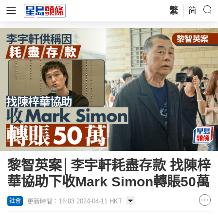
繁
简
黎智英案│李宇軒耗盡存款 找陳梓
華協助下收Mark Simon轉賬50萬
更新時間：16:03 2024-04-11 HKT
社會