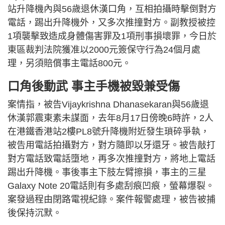
站升降機內與56歲退休漢口角，互相拍攝時擊倒對方
電話，踢出升降機外，又多次推撞對方。副教授被控
1項襲擊致造成身體傷害罪及1項刑事損壞罪，今日於
東區裁判法院獲准以2000元簽保守行為24個月處
理，另須賠償事主電話800元。
口角後動武 事主手機被毀兼受傷
案情指，被告Vijaykrishna Dhanasekaran與56歲退
休漢郭震東素未謀面，去年8月17日傍晚6時許，2人
在港鐵香港站2樓PL8號升降機附近發生瑣碎爭執，
被告用電話拍攝對方，對方隨即以牙還牙。被告敲打
對方電話致電話墮地，再多次推撞對方，將地上電話
踢出升降機。事後事主下肢左臂擦損，事主的三星
Galaxy Note 20電話則有多處刮痕凹痕，螢幕爆裂。
案發過程由閉路電視紀錄。案件報警處理，被告被捕
後保持沉默。