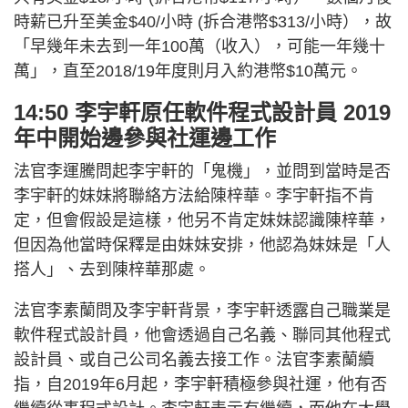
時薪已升至美金$40/小時 (拆合港幣$313/小時），故
「早幾年未去到一年100萬（收入），可能一年幾十
萬」，直至2018/19年度則月入約港幣$10萬元。
14:50 李宇軒原任軟件程式設計員 2019
年中開始邊參與社運邊工作
法官李運騰問起李宇軒的「鬼機」，並問到當時是否
李宇軒的妹妹將聯絡方法給陳梓華。李宇軒指不肯
定，但會假設是這樣，他另不肯定妹妹認識陳梓華，
但因為他當時保釋是由妹妹安排，他認為妹妹是「人
搭人」、去到陳梓華那處。
法官李素蘭問及李宇軒背景，李宇軒透露自己職業是
軟件程式設計員，他會透過自己名義、聯同其他程式
設計員、或自己公司名義去接工作。法官李素蘭續
指，自2019年6月起，李宇軒積極參與社運，他有否