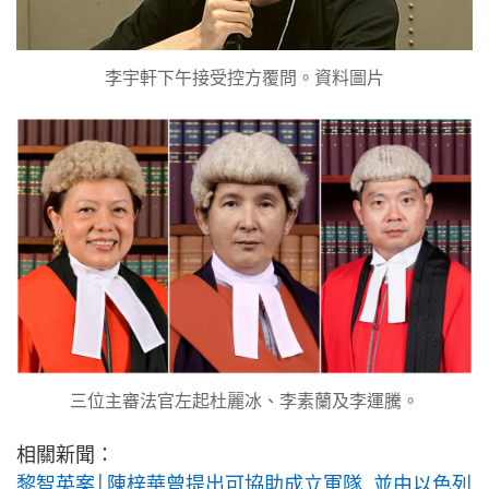
李宇軒下午接受控方覆問。資料圖片
三位主審法官左起杜麗冰、李素蘭及李運騰。
相關新聞：
黎智英案│陳梓華曾提出可協助成立軍隊 並由以色列