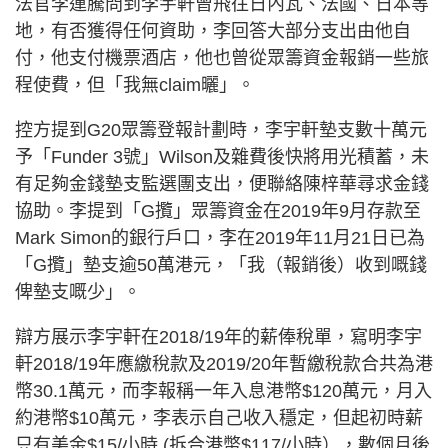
法官李運騰問到李宇軒曾飛往日內瓦、法國、日本等
地，有否獲得任何資助，李回答大部分支出由他自
付，他支付機票酒店，他也曾從眾籌資金報銷一些旅
程使費，但「我無claim曬」。
控方提到G20眾籌登報計劃時，李宇軒墊支數十萬元
予「Funder 3號」Wilson及雜費後快將用光積蓄，未
有足夠金錢墊支監選團支出，便聯絡陳梓華尋求金錢
協助。李提到「G攬」眾籌資金在2019年9月存款至
Mark Simon的銀行戶口，李在2019年11月21日已為
「G攬」墊支逾50萬港元，「我（報銷後）收到嘅錢
俾墊支嘅少」。
辯方展示李宇軒在2018/19年的薪俸稅單，寫明李宇
軒2018/19年應繳稅款及2019/20年暫繳稅款合共為港
幣30.1萬元，而李報稱一年入息港幣$120萬元，月入
約港幣$10萬元，李表示自己收入穩定，但起初時薪
只有美金$15/小時 (拆合港幣$117/小時），數個月後