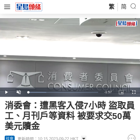
繁
简
Remaining
-
1:57
Loaded
:
Play
Unmute
Picture-
Full
25.88%
in-
Picture
Time
消委會：遭黑客入侵7小時 盜取員
工、月刊戶等資料 被要求交50萬
美元贖金
更新時間：10:15 2023-09-22 HKT
社會