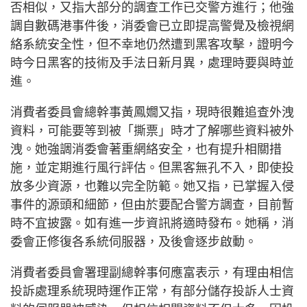
否相似，又指大部分的調查工作已交警方進行；他強
調自數碼港事件後，消委會已立即提高警覺及檢視網
絡系統安全性，但不幸地仍然遭到黑客攻擊，證明今
時今日黑客的技術及手法日新月異，處理時要與時並
進。
消費者委員會總幹事黃鳳嫺又指，現時很難追查外洩
資料，可能要等到被「撕票」時才了解哪些資料被外
洩。她強調消委會著重網絡安全，也有提升相關措
施，並定期進行風行評估。但黑客無孔不入，即使投
放多少資源，也難以完全防範。她又指，已掌握入侵
事件的源頭和細節，但由於要配合警方調查，目前暫
時不宜披露。如有進一步資訊將適時發布。她稱，消
委會正修復各系統伺服器，及後會逐步啟動。
消費者委員會署理副總幹事何應富表示，有理由相信
投訴處理系統現時運作正常，有部分儲存投訴人士資