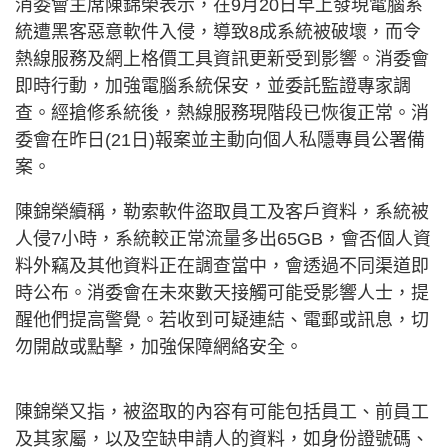
消委會主席陳錦榮表示，在9月20日早上發現電腦系
統遭黑客惡意軟件入侵，導致8成系統被破壞，而令
熱線服務及網上格價工具資訊更新受到影響。消委會
即時行動，加強電腦系統保安，並委託監證專家調
查。經搶修系統後，熱線服務現階段已恢復正常。消
委會在昨日(21日)報案並主動向個人私隱專員公署備
案。
陳錦榮續稱，勒索軟件盜取員工及客戶資料，系統被
人侵7小時，系統較正常流量多出65GB，會否個人資
料外竊及其他資料正在調查當中，會透過不同渠道即
時公布。消委會在未來數天接觸可能受影響人士，提
醒他們提高警覺。若收到可疑連結、電郵或訊息，切
勿開啟或點擊，加強保障網絡安全。
陳錦榮又指，被盜取的內容有可能包括員工、前員工
及其家屬，以及空缺申請人的資料，如身份證號碼、