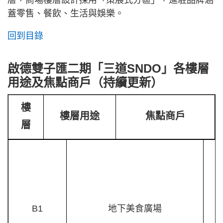
層，商場樓層設計採用「策展式分區」，進駐品牌涵
蓋零售、餐飲、生活與娛樂。
回到目錄
啟德雙子匯二期「三道SNDO」各樓層
用途及焦點商戶（持續更新）
樓
樓層用途
焦點商戶
層
自
B1
地下美食廣場