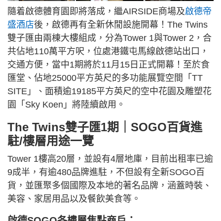
隨着啟德體育園即將落成，繼AIRSIDE商場及
啟德帝
盛酒店
後，啟德再有全新休閒設施開幕！The Twins
雙子匯由兩棟大樓組成，分為Tower 1與Tower 2，合
共佔地110萬平方呎，位處港鐵屯馬線啟德站出口，
交通方便，當中1期將於11月15日正式開幕！至於食
匯堂、佔地25000平方英尺的多功能展覽空間「TT
SITE」、面積逾19185平方英尺的空中花園及雕塑花
園「Sky Koen」將陸續啟用。
The Twins雙子匯1期｜SOGO百貨進
駐/樓層用途一覽
Tower 1樓高20層，並設有4層地庫，目前出租率已逾
9成半，有逾480品牌進駐，不但設有全新SOGO百
貨，並匯聚多個國際及本地的著名品牌，涵蓋時裝、
美容、家居用品以及餐飲美食等。
啟德SOGO各樓層焦點商戶：