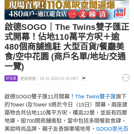
啟德SOGO｜The Twins雙子匯正
式開幕！佔地110萬平方呎＋逾
480個商舖進駐 大型百貨/餐廳美
食/空中花園 (商戶名單/地址/交通
一覽)
更新時間：18:31 2024-11-15 HKT
好去處
啟德SOGO雙子匯11月開幕！
The Twins雙子匯
旗下
的Tower I及Tower II將於今日（15日）開幕，兩座建
築物合共佔地110萬平方呎，樓高22層，並設有四層
地庫，逾700間商舖進駐，當中包括多間餐飲食肆、
美妝時尚品牌、親子友善娛樂場地等，
SOGO崇光百