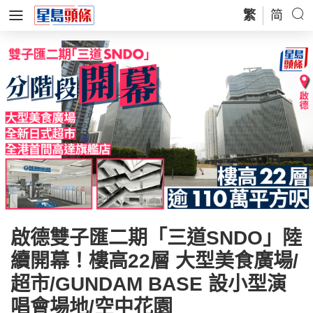
繁
简
啟德雙子匯二期「三道SNDO」陸
續開幕！樓高22層 大型美食廣場/
超市/GUNDAM BASE 設小型演
唱會場地/空中花園