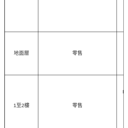
W
地面層
零售
G
B
1至2樓
零售
M