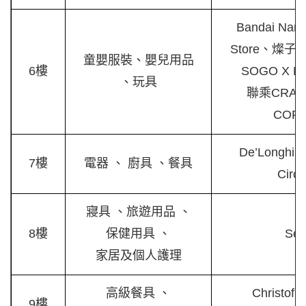
Bandai Namc
Store、燦
童嬰服裝、嬰兒用品
6樓
SOGO X N
、玩具
聯乘CRAN
COR
De’Longhi
7樓
電器 、 廚具 、餐具
Circu
寢具 、旅遊用品 、
8樓
保健用具 、
Sea
家居及個人護理
高級餐具 、
Christof
9樓