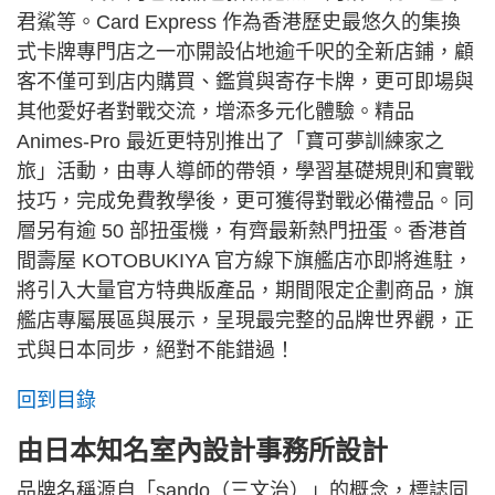
君鯊等。Card Express 作為香港歷史最悠久的集換
式卡牌專門店之一亦開設佔地逾千呎的全新店鋪，顧
客不僅可到店内購買、鑑賞與寄存卡牌，更可即場與
其他愛好者對戰交流，增添多元化體驗。精品
Animes-Pro 最近更特別推出了「寶可夢訓練家之
旅」活動，由專人導師的帶領，學習基礎規則和實戰
技巧，完成免費教學後，更可獲得對戰必備禮品。同
層另有逾 50 部扭蛋機，有齊最新熱門扭蛋。香港首
間壽屋 KOTOBUKIYA 官方線下旗艦店亦即將進駐，
將引入大量官方特典版產品，期間限定企劃商品，旗
艦店專屬展區與展示，呈現最完整的品牌世界觀，正
式與日本同步，絕對不能錯過！
回到目錄
由日本知名室內設計事務所設計
品牌名稱源自「sando（三文治）」的概念，標誌同