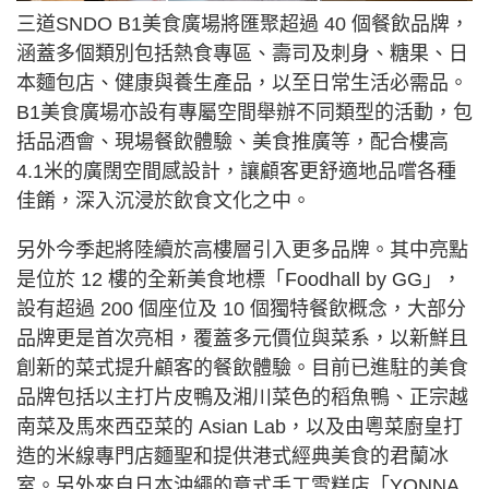
三道SNDO B1美食廣場將匯聚超過 40 個餐飲品牌，
涵蓋多個類別包括熱食專區、壽司及刺身、糖果、日
本麵包店、健康與養生產品，以至日常生活必需品。
B1美食廣場亦設有專屬空間舉辦不同類型的活動，包
括品酒會、現場餐飲體驗、美食推廣等，配合樓高
4.1米的廣闊空間感設計，讓顧客更舒適地品嚐各種
佳餚，深入沉浸於飲食文化之中。
另外今季起將陸續於高樓層引入更多品牌。其中亮點
是位於 12 樓的全新美食地標「Foodhall by GG」，
設有超過 200 個座位及 10 個獨特餐飲概念，大部分
品牌更是首次亮相，覆蓋多元價位與菜系，以新鮮且
創新的菜式提升顧客的餐飲體驗。目前已進駐的美食
品牌包括以主打片皮鴨及湘川菜色的稻魚鴨、正宗越
南菜及馬來西亞菜的 Asian Lab，以及由粵菜廚皇打
造的米線專門店麵聖和提供港式經典美食的君蘭冰
室。另外來自日本沖繩的意式手工雪糕店「YONNA