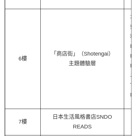
本
如
精
Ex
「商店街」（Shotengai）
P
6樓
主題體驗層
L
皐
Th
M
日本生活風格書店SNDO
日
7樓
READS