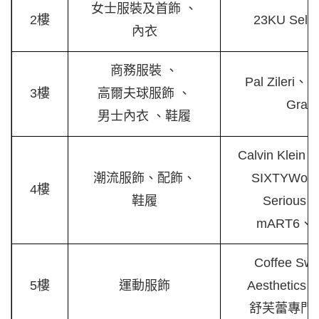
女士服裝及首飾 、
2樓
23KU Sel
內衣
商務服裝 、
Pal Zileri、U
3樓
高爾夫球服飾 、
Gram
男士內衣 、鞋履
Calvin Klein
潮流服飾、配飾、
SIXTYWoo
4樓
鞋履
Serious 
mART6、Fo
Coffee S
5樓
運動服飾
Aesthetic
舒芙蕾專門店F