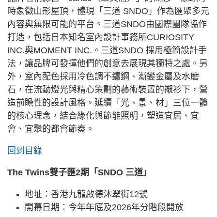
時象徵山形屋頂，體現「三道 SNDO」作為匯聚多元
內容與無限可能的平台。三道SNDO由國際團隊協作
打造，包括日本知名室內設計事務所CURIOSITY
INC.與MOMENT INC.。三道SNDO 採用極簡設計手
法，讓品牌可發揮他們的創意去展現其獨特之處。另
外，室內配色採用冷色調不鏽鋼、漸變金屬及水磨
石，在流動燈光與精心策劃的藝術裝置的襯衫下，營
造前瞻性的設計風格。延續「光、景、材」三位一體
的核心理念，結合綠化與節能照明，塑造宜居、宜
會、宜聚的都會節奏。
回到目錄
The Twins雙子匯2期「SNDO 三道」
地址：香港九龍啟德沐翠街12號
開幕日期：今年年底及2026年分階段開放