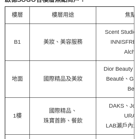
樓層
樓層用途
焦點
Scent Studi
B1
美妝、美容服務
INNISFRE
Alche
Dior Beauty、
地面
國際精品及美妝
Beauté、Gior
Bea
DAKS、Joh
國際精品、
1樓
URAS
珠寶首飾、餐飲
LAB瀨戶內