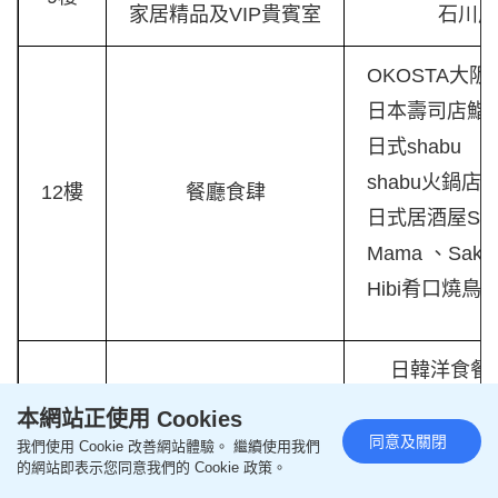
家居精品及VIP貴賓室
石川產
OKOSTA大
日本壽司店鮨
日式shabu
shabu火鍋店W
12樓
餐廳食肆
日式居酒屋Sun
Mama 、Saka
Hibi肴口燒鳥
日韓洋食餐廳
14樓
餐廳食肆
新泰東南
本網站正使用 Cookies
Nisu
同意及關閉
我們使用 Cookie 改善網站體驗。 繼續使用我們
的網站即表示您同意我們的 Cookie 政策。