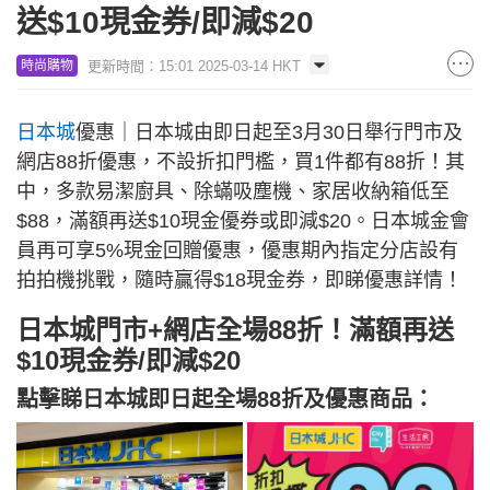
送$10現金券/即減$20
更新時間：15:01 2025-03-14 HKT
時尚購物
日本城
優惠｜日本城由即日起至3月30日舉行門市及
網店88折優惠，不設折扣門檻，買1件都有88折！其
中，多款易潔廚具、除蟎吸塵機、家居收納箱低至
$88，滿額再送$10現金優券或即減$20。日本城金會
員再可享5%現金回贈優惠，優惠期內指定分店設有
拍拍機挑戰，隨時贏得$18現金券，即睇優惠詳情！
日本城門市+網店全場88折！滿額再送
$10現金券/即減$20
點擊睇日本城即日起全場88折及優惠商品：