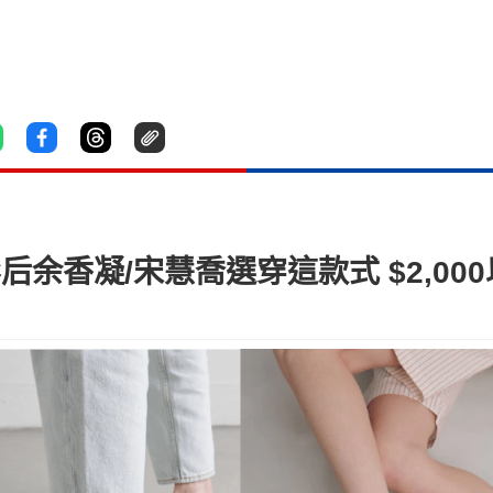
后余香凝/宋慧喬選穿這款式 $2,00