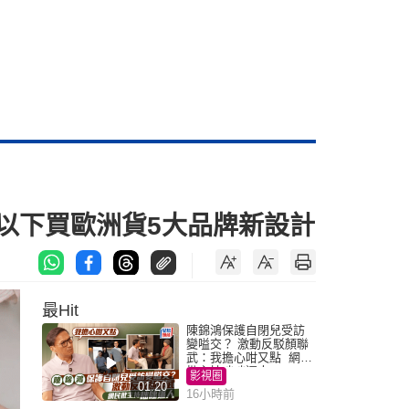
0以下買歐洲貨5大品牌新設計
最Hit
陳錦鴻保護自閉兒受訪
變嗌交？ 激動反駁顏聯
武：我擔心咁又點 網民
批主持咄咄逼人
影視圈
01:20
16小時前