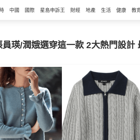
時
中國
國際
星島申訴王
財經
地產
生活
健康
教
員瑛/潤娥選穿這一款 2大熱門設計 