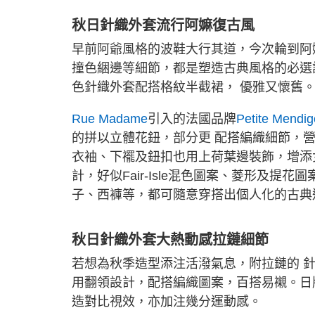
秋日針織外套流行阿嫲復古風
早前阿爺風格的波鞋大行其道，今次輪到阿
撞色綑邊等細節，都是塑造古典風格的必選設
色針織外套配搭格紋半截裙， 優雅又懷舊
Rue Madame
引入的法國品牌
Petite Mendig
的拼以立體花鈕，部分更 配搭編織細節，
衣袖、下襬及鈕扣也用上荷葉邊裝飾，增添
計，好似Fair-Isle混色圖案、菱形及
子、西褲等，都可隨意穿搭出個人化的古典
秋日針織外套大熱動感拉鏈細節
若想為秋季造型添注活潑氣息，附拉鏈的 
用翻領設計，配搭編織圖案，百搭易襯。日
造對比視效，亦加注幾分運動感。