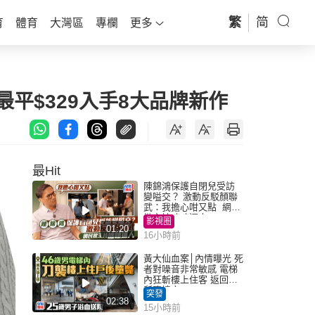
繁
简
育
體育
大灣區
專欄
更多
最平$329入手8大品牌新作
最Hit
陳錦鴻保護自閉兒受訪
變嗌交？ 激動反駁顏聯
武：我擔心咁又點 網民
批主持咄咄逼人
影視圈
01:20
16小時前
黃大仙血案│內情曝光 死
者對噪音非常敏感 電梯
內狂斬樓上住客 返回住
所墮樓亡
突發
02:38
15小時前