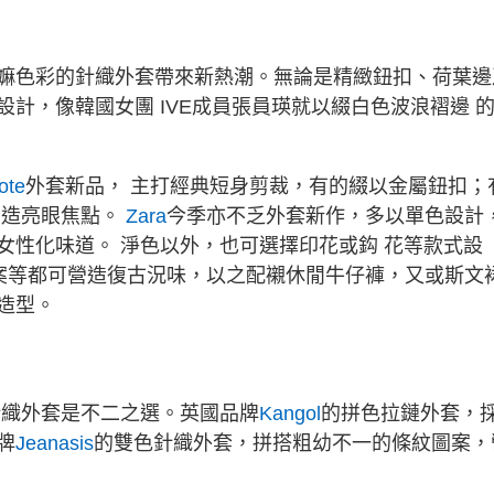
嫲色彩的針織外套帶來新熱潮。無論是精緻鈕扣、荷葉邊
計，像韓國女團 IVE成員張員瑛就以綴白色波浪褶邊 
。
ote
外套新品， 主打經典短身剪裁，有的綴以金屬鈕扣；
營造亮眼焦點。
Zara
今季亦不乏外套新作，多以單色設計
女性化味道。 淨色以外，也可選擇印花或鈎 花等款式設
提花圖案等都可營造復古況味，以之配襯休閒牛仔褲，又或斯文
造型。
針織外套是不二之選。英國品牌
Kangol
的拼色拉鏈外套，
牌
Jeanasis
的雙色針織外套，拼搭粗幼不一的條紋圖案，