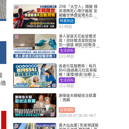
20年「太空人」婚變 移
英港媽死心帶仔搬屋 至
親離世慘遭留港夫出軌
背叛 苦嘆終看透對方留
時事熱話
港「真相」｜Juicy叮
9小時前
港人家居天花板發霉求
救！用除霉清潔劑竟抹
到一撻撻 網民3招教清潔
+保養 本地油漆品牌曾提
生活百科
醒勿用1物防變色
12小時前
長者社區服務券｜每月
$541換過萬元社區券服
務！護理/膳食/治療/上門
圖
或中心任揀 1條件免資產
生活百科
尚造
審查（附申請資格及教
15小時前
學）
謝偉俊夫婦擬效法蔡瀾
｜周顯
投資理財
2026-08-07 06:00 HKT
黃大仙血案│死者預謀報