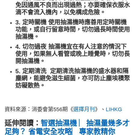
免因通風不良而出現過熱；亦要確保衣服水
滴不會流入機內，以免構成危險。
3. 定時關機 使用抽濕機時應善用定時關機
功能，或自行留意時間，切勿過長時間使用
抽濕機。
4. 切勿過夜 抽濕機宜在有人注意的情況下
使用，如果無人看管或晚上睡覺時，切勿長
開抽濕機。
5. 定期清洗 定期清洗抽濕機的盛水器和隔
塵網，能避免滋生細菌，亦可防止塵埃積聚
妨礙散熱。
資料來源：消委會第556期《
選擇月刊
》、
LIHKG
延伸閱讀：
智選抽濕機 ︳抽濕量幾多才
足夠？ 省電安全攻略︳專家教精你