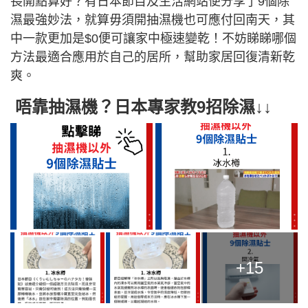
長開點算好？有日本節目及生活網站便分享了9個除
濕最強妙法，就算毋須開抽濕機也可應付回南天，其
中一款更加是$0便可讓家中極速變乾！不妨睇睇哪個
方法最適合應用於自己的居所，幫助家居回復清新乾
爽。
唔靠抽濕機？日本專家教9招除濕↓↓
+15