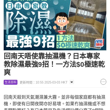
回南天唔使靠抽濕機？日本專家
教除濕最強9招！一方法$0極速乾
爽
更新時間：10:55 2025-03-03 HKT
生活百科
回南天殺到天氣潮濕兼大霧，並非每個家庭都有抽濕
機，即使有日開夜開亦好易壞。如果冇抽濕機或不想