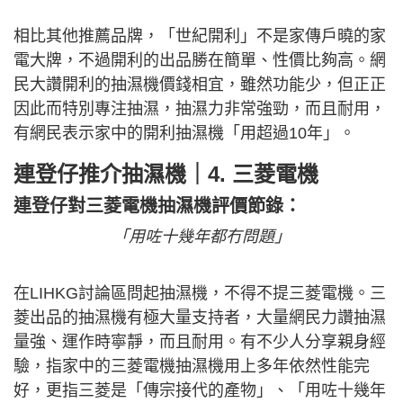
相比其他推薦品牌，「世紀開利」不是家傳戶曉的家
電大牌，不過開利的出品勝在簡單、性價比夠高。網
民大讚開利的抽濕機價錢相宜，雖然功能少，但正正
因此而特別專注抽濕，抽濕力非常強勁，而且耐用，
有網民表示家中的開利抽濕機「用超過10年」。
連登仔推介抽濕機｜4. 三菱電機
連登仔對三菱電機抽濕機評價節錄：
「用咗十幾年都冇問題」
在LIHKG討論區問起抽濕機，不得不提三菱電機。三
菱出品的抽濕機有極大量支持者，大量網民力讚抽濕
量強、運作時寧靜，而且耐用。有不少人分享親身經
驗，指家中的三菱電機抽濕機用上多年依然性能完
好，更指三菱是「傳宗接代的產物」、「用咗十幾年