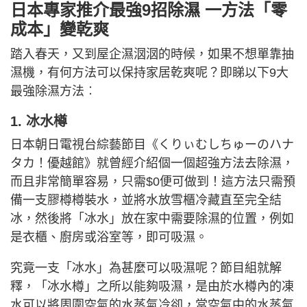
日本專家推介最強9招除濕 一方法「零
成本」變乾爽
踏入春天，又到屋企濕𣲷𣲷的時候，如果不想單靠抽
濕機，有何方法可以保持家居乾爽呢？即睇以下9大
最強除濕方法︰
1. 冰水樽
日本朝日電視台綜藝節目《くりぃむしちゅーのハナ
タカ！優越館》就曾經介紹個一個超強方法去除濕，
而且非常簡單容易，只需$0便可做到！這方法只需預
備一支膠樽樽裝水，並將水放雪櫃冷藏直至完全結
冰，然後將「冰水」放在家中需要除濕的位置，例如
是衣櫃、廚房或浴室等，即可吸濕。
究竟一支「冰水」為甚麼可以吸濕呢？節目組就解
釋，「冰水樽」之所以能夠吸濕，是由於水樽內的凍
水可以將周圍空氣的水蒸氣冷卻，當空氣中的水蒸氣