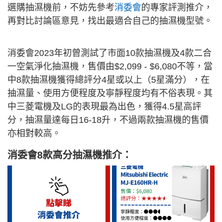
選購抽濕機前，不妨先參考
消委會
的專家評測推介，
再對比討論區意見，找出最適合自己的抽濕機型號。
消委會2023年初曾測試了市面10款抽濕機及4款二合
一空氣淨化抽濕機，售價由$2,099 - $6,080不等，當
中8款抽濕機獲得總評分4星或以上（5星滿分），在
抽濕量、使用方便程度及寧靜程度均有不俗表現。其
中三菱電機及LG的表現最為出色，獲得4.5星高評
分，抽濕量達每日16-18升，不過兩款抽濕機的售價
亦相對較高。
消委會8款高分抽濕機推介：