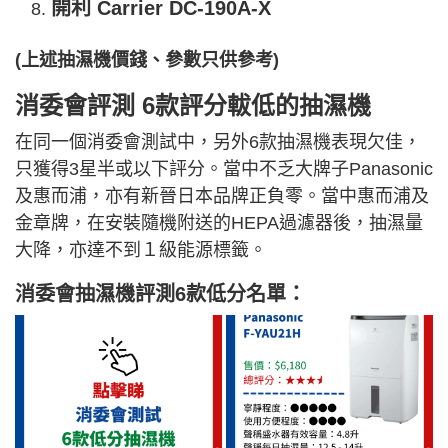
開利 Carrier DC-190A-X
(上述抽濕機價錢、參數只供參考)
消委會評測 6款評分軷低的抽濕機
在同一個消委會測試中，另外6款抽濕機表現欠佳，
只獲得3星半或以下評分。當中不乏大牌子Panasonic
及惠而浦，亦有新晉日本品牌正負零。當中惠而浦及
金章牌，在安裝隨機附送的HEPA過濾器後，抽濕量
大降，亦達不到１級能源標籤。
消委會抽濕機評測6款低分名單：