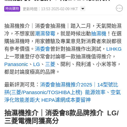
更新時間：13:53 2025-02-09 HKT
時尚購物
抽濕機推介｜消委會抽濕機｜踏入二月，天氣開始濕
冷，不想家居
潮濕發霉
，就是時候出動
抽濕機
！在選
購抽濕機時，用家體驗及專業意見對消費者來說都很
有參考價值。
消委會
曾針對抽濕機作出測試，
LIHKG
上一眾連登仔亦常會討論哪一款抽濕機值得推介，
Panasonic
、
LG
、
三菱
、開利、飛利浦、小米等等，
都是討論度極高的品牌。
最新評測可見：
消委會抽濕機推介2025｜14型號比
拼(三菱/Panasonic/TOSHIBA上榜) 能源效率、空氣
淨化效能差距大 HEPA濾網成本要留神
抽濕機推介｜消委會8款品牌推介 LG/
三菱電機同獲高分