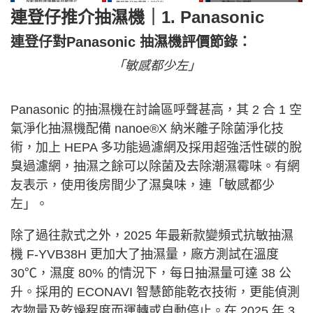
連登仔推介抽濕機｜1. Panasonic
連登仔對Panasonic 抽濕機評價節錄：
「敏感都少左」
Panasonic 的抽濕機在討論區呼聲甚高，其 2 合 1 空
氣淨化抽濕機配備 nanoe®X 納米離子除菌淨化技
術，加上 HEPA 多功能過濾網及採用超強活性碳的脫
臭過濾網，抽濕之餘可以除菌及去除潮濕霉味。有網
友表示，使用後房間少了濕臭味，連「敏感都少
左」。
除了過往款式之外，2025 年最新款變頻式抗敏抽濕
機 F-YVB38H 更加大了抽濕量，廠方測試在溫度
30℃，濕度 80% 的情況下，每日抽濕量可達 38 公
升。採用的 ECONAVI 智慧節能乾衣技術，更能偵測
衣物量及乾燥程度而運轉或自動停止。在 2025 年 3