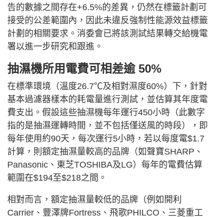
告的數據之間存在+6.5%的差異，仍然在標籤計劃可
接受的公差範圍內，因此未違反強制性能源效益標籤
計劃的相關要求。消委會已將該測試結果轉交給機電
署以進一步研究和跟進。
抽濕機所用電費可相差逾 50%
在標準環境（溫度26.7℃及相對濕度60%）下，針對
基本過濾器樣本的耗電量進行測試，並估算其年度電
費支出。假設這些抽濕機每年運行450小時（此數字
指的是抽濕運轉時間，並不包括僅送風的時段），即
每年使用約90天，每次運行5小時，若以每度電$1.7
計算，則額定抽濕量較高的品牌（如聲寶SHARP、
Panasonic、東芝TOSHIBA及LG）每年的電費估算
範圍在$194至$218之間。
相對而言，額定抽濕量較低的品牌（例如開利
Carrier、豐澤牌Fortress、飛歌PHILCO、三菱重工