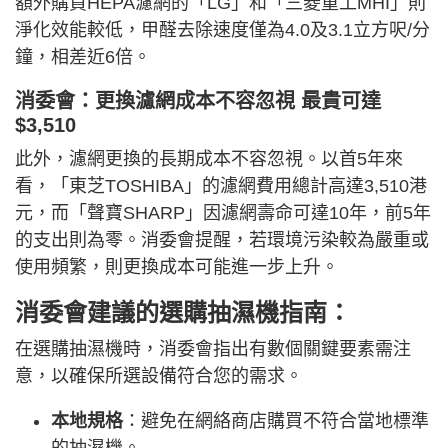
額外購買HEPA濾網的「LG」和「三菱重工MHI」則
淨化效能較低，甲醛去除速度僅為4.0及3.1立方呎/分
鐘，相差近6倍。
消委會：更換濾網成本不容忽視 最貴可達
$3,510
此外，濾網更換的長期成本不容忽視。以首5年來
看，「東芝TOSHIBA」的濾網費用總計高達3,510港
元，而「聲寶SHARP」因濾網壽命可達10年，前5年
的支出則為零。消委會提醒，若環境污染較為嚴重或
使用頻繁，則更換成本可能進一步上升。
消委會建議的選購抽濕機指南：
在選購抽濕機時，消委會指出有數個關鍵要素需注
意，以確保所選設備符合您的需求。
本地規格
：避免在網絡商店購買不符合當地標準