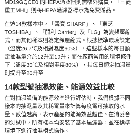
MD19GQCE0 的HEPA過濾器則需額外購買，「三菱
重工MHI」則將HEPA過濾器標示為免費贈品。
在這14款樣本中，「聲寶 SHARP」、「東芝
TOSHIBA」、「開利 Carrier」及「LG」為變頻壓縮
式，而其他樣本則為定頻壓縮式。根據標準環境設定
（溫度26.7℃及相對濕度60%），這些樣本的每日額
定抽濕量介於12升至19升；而在廠商常用的環境條件
下（溫度30℃及相對濕度80%），其每日額定抽濕量
則提升至20升至
14款型號抽濕效能、能源效益比較
在對抽濕設備的能源效率進行評估時，我們根據不同
樣本的抽濕量及其耗電量來計算每度電可抽取的水
量。數值越高，表示產品的能源效益越佳。在消委會
的測試中，所有樣本均安裝了基本過濾器，並在標準
環境下進行抽濕模式操作。