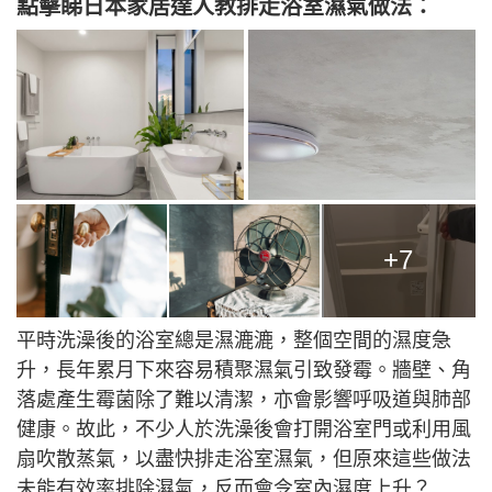
點擊睇日本家居達人教排走浴室濕氣做法：
+7
平時洗澡後的浴室總是濕漉漉，整個空間的濕度急
升，長年累月下來容易積聚濕氣引致發霉。牆壁、角
落處產生霉菌除了難以清潔，亦會影響呼吸道與肺部
健康。故此，不少人於洗澡後會打開浴室門或利用風
扇吹散蒸氣，以盡快排走浴室濕氣，但原來這些做法
未能有效率排除濕氣，反而會令室內濕度上升？