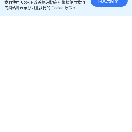
同意及關閉
我們使用 Cookie 改善網站體驗。 繼續使用我們
的網站即表示您同意我們的 Cookie 政策。
縮骨遮推介2025｜日本雜誌評測
縮骨遮Top 10！Wpc.防UV最強
Francfranc上榜 這款防曬+隔熱
最高分
更新時間：11:15 2025-02-23 HKT
時尚購物
踏入春夏季，代表即將迎來雨季，不少人都會在隨身
袋配備一把縮骨遮，方便在晴天遮擋猛烈的陽光，又
或者雨天時避免變「落湯雞」。日本雜誌《LDK the
Beauty》日前在網上購物平台選購11款日本人氣品牌
的縮骨遮，包括知名雨具品牌
Wpc.
及家品雜貨店
Francfranc
等，進行多項測試比較其UV阻隔率及隔熱