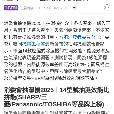
更新時間：11:27 2025-02-17 HKT
生活百科
消委會抽濕機2025｜抽濕機推介｜冬去春來，踏入三
月，香港正式進入春季，天氣開始潮濕起來，不少家
庭也有更換抽濕機的打算。
香港消費者委員會
（消委
會）聯同
機電工程署
最新發布的抽濕機測試報告顯
示，市面14款壓縮式除濕機的抽濕效能、能源效率及
空氣淨化表現差異顯著。測試發現，同為1級能源標
籤的機型，實際能源效率差距可高達50%；而具備空
氣淨化功能的型號中，甲醛去除速度最大相差6倍，
部分機型安裝HEPA濾網後除濕效能明顯下降。
消委會抽濕機2025｜14型號抽濕效能比
拼能(SHARP/三
菱/Panasonic/TOSHIBA等品牌上榜)
消委會聯同機電署本次測試涵蓋了市場上14款壓縮式