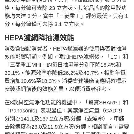
單以除甲醛功能比拼，只有「Panasonic」獲 3 分合
格，每分鐘可去除 23 立方呎。其餘品牌的除甲醛功
能均未達 3 分，當中「三菱重工」評分最低，只有 1
分，每分鐘僅可去除 3.1 立方呎。
HEPA濾網降抽濕效能
消委會提醒消費者，HEPA過濾器的使用與否對抽濕
效能影響明顯。例如，添加HEPA濾網後，「LG」和
「三菱重工MHI」的每日抽濕量分別下降18.4%和
30.1%，能源效率亦降低26.2%及40.7%，相對年電
費增加10.6%至18.3%。消委會建議廠商應明確標示
安裝濾網前後的效能差異，以便消費者參考。
在8款具空氣淨化功能的機型中，「聲寶SHARP」和
「Panasonic」表現最佳，其潔淨空氣量（CADR）
分別為141.1及137.2立方呎/分鐘（去煙霧），甲醛
去除速度為23.0及11.9立方呎/分鐘。相對而言，需要