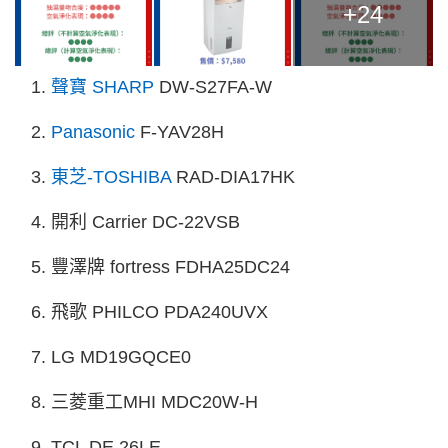
+24
聲寶 SHARP
DW-S27FA-W
Panasonic
F-YAV28H
東芝-TOSHIBA
RAD-DIA17HK
開利 Carrier DC-22VSB
豐澤牌 fortress FDHA25DC24
飛歌 PHILCO PDA240UVX
LG MD19GQCE0
三菱重工MHI MDC20W-H
TCL DE 26LE