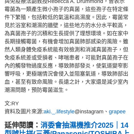
與免疫療法副教授Rebecca A. Drummond，曾表示
霉菌為一類產生微小孢子的真菌，這些孢子在特定條
件下繁殖，包括較低的氣溫和高濕度。因此，霉菌常
見於浴室和潮濕的牆壁，這些地方的水分水平較高，
為真菌孢子的沉積和生長提供了理想環境。如在家中
長期接觸霉菌，有機會增加真菌肺部感染的風險。雖
然人類身體免疫系統能有效檢測和消滅真菌孢子，但
免疫系統差或受損者、哮喘患者，可能對真菌孢子在
內的觸發物過度反應，導致肺部發炎，使氣道變窄影
響呼吸，更極端情況會侵入並阻塞氣道，導致肺部出
血，甚至有致命風險。長遠之計，大家還是減少室內
潮濕問題，預防霉菌滋生。
文:RY
資料及圖片來源:
aki._.lifestyle
@instagram、
grapee
延伸閱讀：
消委會抽濕機推介2025｜14
型號比拼(三菱/Panasonic/TOSHIBA上