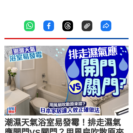
潮濕天氣浴室易發霉！排走濕氣
應開門VS關門？用風扇吹散原來