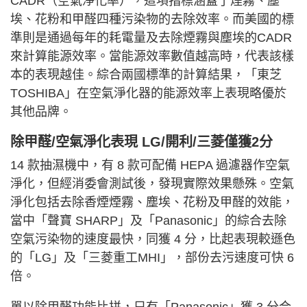
CADR（空氣淨化率），這項指標涵蓋了煙霧、塵
埃、花粉和甲醛四種污染物的去除效率。而美國的標
準則是通過每年的耗電量及去除煙霧與塵埃的CADR
來計算能源效率。當能源效率數值越高時，代表該樣
本的表現越佳。綜合兩國標準的計算結果，「東芝
TOSHIBA」在空氣淨化器的能源效率上表現略優於
其他品牌。
除甲醛/空氣淨化表現 LG/開利/三菱僅獲2分
14 款抽濕機中，有 8 款可配備 HEPA 過濾器作空氣
淨化，但經消委會測試後，發現實際效果懸殊。空氣
淨化包括去除香煙煙霧、塵埃、花粉及甲醛的效能，
當中「聲寶 SHARP」及「Panasonic」的綜合去除
空氣污染物的速度最快，同獲 4 分，比起表現較遜色
的「LG」及「三菱重工MHI」，部份去污速度可快 6
倍。