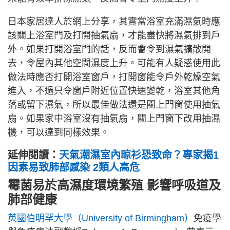
日本家居達人於網上分享，其實當浴室充滿濕氣時應
該關上浴室門及打開抽氣扇，才能盡快將濕氣排到戶
外。如果打開浴室門的話，反而會令到濕氣擴散開
去，令屋內其他空間濕度上升。可能有人疑惑使用此
做法時應否打開浴室窗戶，打開窗能令戶外乾燥空氣
進入，不過只令窗戶附近位置快速變乾，浴室其他角
落或留下濕氣，所以最佳做法還是關上門窗使用抽氣
扇。如果家中浴室沒有抽氣扇，關上門窗下改用抽濕
機，可以達到同樣效果。
延伸閱讀：
天氣潮濕室內晾衫恐致命？專家揭1
因素易致肺部感染 2類人高危
霉菌易於高濕度環境繁殖 影響呼吸道及
肺部健康
英國伯明罕大學（University of Birmingham）
免疫學