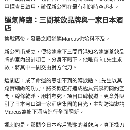
甲擇吉日啟用，確保新公司在最有利的時空起步。
運氣降臨：三間茶飲品牌與一家日本酒
店
換號碼後，發展之順遂連Marcus也始料不及。
新公司甫成立，便接連拿下三間香港知名連鎖茶飲品
牌的室內設計項目。分身不暇下，他唯有向L先生求
救，將其中一間交由對方代刀。
這間店，成了命運的意想不到的轉捩點。L先生以其
踏實細緻的功力，將茶飲店打造成極具質感的簡約空
間，線條乾淨、用料考究。項目口碑載道，更意外吸
引了日本河口湖一家酒店集團的目光，主動跨海邀請
Marcus為旗下酒店進行全面翻新。
諷刺的是，那間令日本客戶驚艷的茶飲店，真正操刀