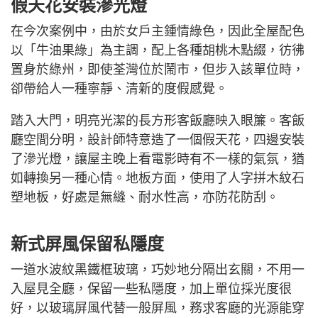
假天花安裝滲光燈
在今次案例中，由於女戶主鍾情綠色，因此全屋配色
以「牛油果綠」為主調，配上各種胡桃木點綴，彷彿
置身於綠州，即使荃灣位於鬧市，但步入該單位時，
卻帶給人一種寧靜、清新的度假感覺。
踏入大門，明亮光潔的長方形客飯廳映入眼簾。客飯
廳空間分明，設計師特意造了一個假天花，四邊安裝
了滲光燈，讓屋主晚上看電影時有不一樣的氣氛，猶
如轉換另一種心情。地板方面，使用了人字拼木紋石
塑地板，好處是無縫、耐水性高，亦防花防刮。
新式屏風保留私隱度
一道水波紋黑鐵框玻璃，巧妙地分隔出玄關，不用一
入屋見全廳，保留一些私隱度，加上單位採光度很
好，以玻璃屏風代替一般屏風，務求客廳的光源能穿