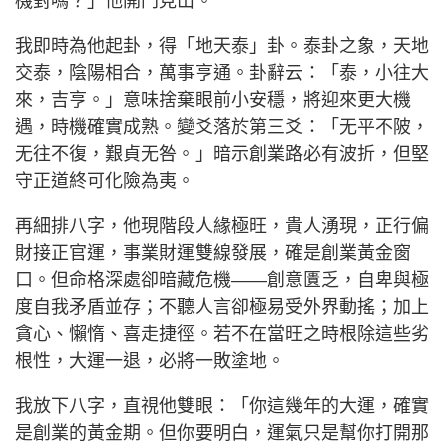
機對嗎？」他開門見山。
我即時為他起卦，得「地天泰」卦。泰卦之象，天地
交泰，陰陽相合，萬事亨通。卦辭云：「泰，小往大
來，吉亨。」意味捨棄眼前小安穩，將迎來更大機
遇，時機確實成熟。變爻落於第三爻：「无平不陂，
无往不復，艱貞无咎。」暗示創業路必有波折，但堅
守正道終可化險為夷。
再細排八字，他現階段人緣極旺，貴人湧現，正行偏
財接正官運，事業財運雙線發展，確是創業黃金窗
口。但命格深處卻暗藏危機——創意匱乏，自卑與極
度自我矛盾並存；不聽人言卻極易受外界動搖；加上
貪心、懶惰、喜走捷徑。若不在當旺之時根除這些劣
根性，大運一退，必將一敗塗地。
我放下八字，直視他雙眼：「你這幾年的大運，確實
是創業的黃金期。但你要明白，運氣只是幫你打開那