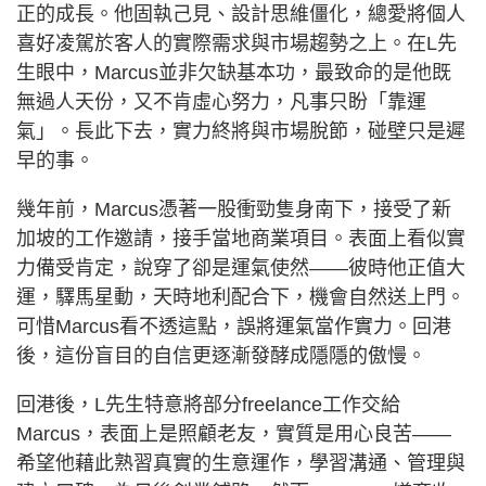
正的成長。他固執己見、設計思維僵化，總愛將個人
喜好凌駕於客人的實際需求與市場趨勢之上。在L先
生眼中，Marcus並非欠缺基本功，最致命的是他既
無過人天份，又不肯虛心努力，凡事只盼「靠運
氣」。長此下去，實力終將與市場脫節，碰壁只是遲
早的事。
幾年前，Marcus憑著一股衝勁隻身南下，接受了新
加坡的工作邀請，接手當地商業項目。表面上看似實
力備受肯定，說穿了卻是運氣使然——彼時他正值大
運，驛馬星動，天時地利配合下，機會自然送上門。
可惜Marcus看不透這點，誤將運氣當作實力。回港
後，這份盲目的自信更逐漸發酵成隱隱的傲慢。
回港後，L先生特意將部分freelance工作交給
Marcus，表面上是照顧老友，實質是用心良苦——
希望他藉此熟習真實的生意運作，學習溝通、管理與