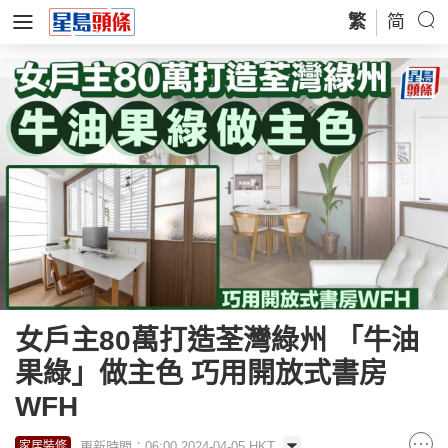
繁
简
女戶主80萬打造荃灣綠州 「牛油
果綠」做主色 巧用開放式書房
WFH
更新時間：06:00 2024-04-05 HKT
家居裝修