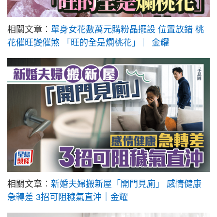
相關文章︰
單身女花數萬元購粉晶擺設 位置放錯 桃
花催旺變催煞 「旺的全是爛桃花」 ︳金耀
相關文章︰
新婚夫婦搬新屋「開門見廁」 感情健康
急轉差 3招可阻穢氣直沖｜金耀