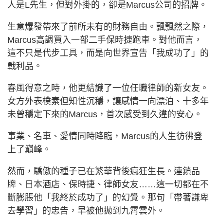
人是L先生，但對外掛的，卻是Marcus公司的招牌。
生意爆發帶來了前所未有的財務自由。飄飄然之際，
Marcus高調買入一部二手保時捷跑車。對他而言，
這不只是代步工具，而是向世界宣告「我成功了」的
戰利品。
春風得意之時，他更結識了一位任職律師的新女友。
女方外表樸素但知性沉穩，讓感情一向漂泊、十多年
未曾穩定下來的Marcus，首次感受到久違的安心。
事業、名車、愛情同時降臨，Marcus的人生彷彿登
上了巔峰。
然而，驕傲的種子已在繁華背後瘋狂生長。連鎖品
牌、日本酒店、保時捷、律師女友……這一切都在不
斷膨脹他「我終於成功了」的幻覺。那句「帶著謙卑
去學習」的忠告，早被他拋到九霄雲外。