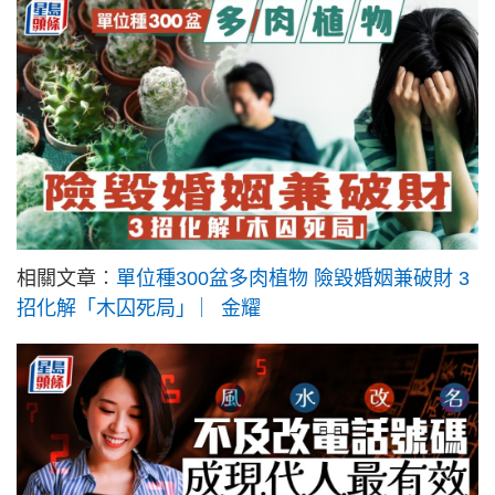
相關文章︰
單位種300盆多肉植物 險毀婚姻兼破財 3
招化解「木囚死局」 ︳金耀