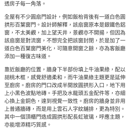
透房子每一角落。
全屋有不少圓扇門設計，例如飯枱背後有一道白色圓
拱形百葉窗門。設計師解釋，該扇窗原本是銀鐵色鋁
窗，不太美觀，加上望天井，景觀亦不開揚，但因為
該扇窗是對流窗，不想完全把該窗封閉，於是加了一
道白色百葉窗門美化，可隨意開窗之餘，亦為客飯廳
添加一種復古味道。
靠近飯廳的位置，牆身下半部份填上牛油果綠，配以
胡桃木框，感覺舒適柔和，而牛油果綠主題更是延伸
至廚房。廚房的門口改成半開放圓拱形入口，地下用
上小黑色波點地磚。手把及水龍頭五金配件等，亦細
心換上金銅色，達到視覺一致性。廚房的牆身並非用
上普通牆磚，而是用上雲石人字紋舖排，更為特別。
其中一個頂櫃門造成圓拱形配長虹玻璃，呼應主題，
亦能增添精巧質感。