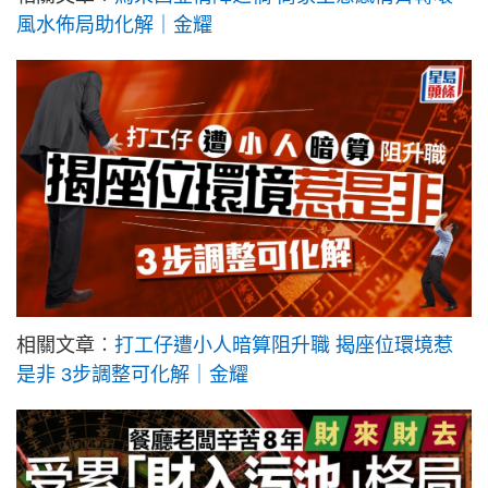
風水佈局助化解｜金耀
相關文章︰
打工仔遭小人暗算阻升職 揭座位環境惹
是非 3步調整可化解｜金耀