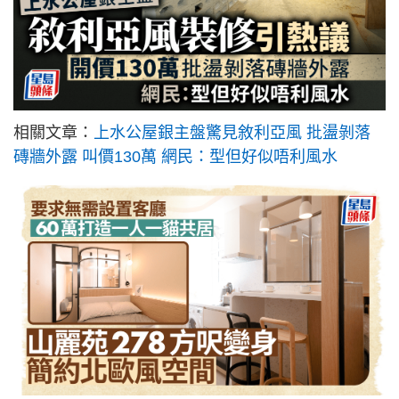
相關文章：
上水公屋銀主盤驚見敘利亞風 批盪剝落
磚牆外露 叫價130萬 網民：型但好似唔利風水