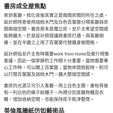
書房成全屋焦點
來到客廳，梳化背後其實正是兩間房間的所在之處，
設計師特意使用胡桃木門及白色百葉窗分隔客廳與房
間兩個空間。書房原本是獨立房，女戶主希望空間感
能夠擴大，於是設計師提議將書房打通，與客廳相
連，並在半牆之上用了百葉窗代替牆身做間格。
設計師指女戶主有時需要work from home及進行視像
會議，因此一個寧靜的工作間十分重要。當她需要專
心工作時，可以關上百葉窗；當她休閒放鬆時，則可
以打開百葉窗及胡桃木門，擴大整個空間感。
書房的光源又可引入客廳，用上白色主題，書枱背後
有一列白色的條子紋櫃子，內裡分別是雜物櫃及衣
櫃，增加收納空間，亦能保持房子乾淨整齊。
英倫風牆紙仿如藝術品