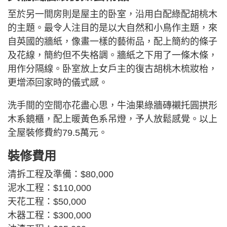
至於另一間房則是屋主的卧室，沿用白配綠配胡桃木
的主題。最令人注目的是以大自然和小鳥作主題，來
自英國的牆紙，像畫一樣的藝術品，配上簡約的條子
及花線，簡約但不失格調。牆紙之下用了一條木條，
用作分隔線。卧室放上女戶主的復古胡桃木梳妝枱，
更增添回家時的儀式感。
洗手間的空間亦花盡心思，牛油果綠牆磚襯托圓拱形
木系鏡櫃，配上暖黃色系吊燈，予人放鬆感覺。以上
全屋裝修費約79.5萬元。
裝修費用
清拆工程及準備：$80,000
泥水工程：$110,000
天花工程：$50,000
木器工程：$300,000