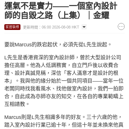
運氣不是實力——一個室內設計
師的自毀之路（上集）｜金耀
更新時間：06:00 2026-08-08 HKT
家居裝修
要說Marcus的跌宕起伏，必須先從L先生說起。
L先生是香港資深的室內設計師，曾於大型設計公司
擔任高層。他為人低調務實，自立門戶後以收費合
理、設計真誠見稱，深信「客人滿意才是設計的根
本」。我與他的緣分始於一個共同項目——當年一位
老闆同時找我看風水、找他做室內設計，我們一拍即
合，自此成為亦師亦友的知交，在各自的專業範疇上
互相請教。
Marcus則是L先生相識多年的好友。三十六歲的他，
踏入室內設計行業已逾十年，但這十年並未換來他真