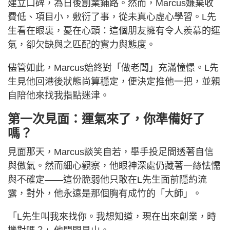
建立口碑，為日後創業鋪路。然而，Marcus嫌棄收
費低、項目小，敷衍了事，從未真心虛心學習。L先
生看在眼裏，憂在心頭：這個朋友擁有令人羨慕的運
氣，卻欠缺與之匹配的實力與態度。
儘管如此，Marcus始終對「做老闆」充滿憧憬。L先
生見他回港後狀態尚算穩定，便決定推他一把，並親
自陪他來找我指點迷津。
第一次見面：運氣來了，你準備好了
嗎？
見面那天，Marcus談笑自若，舉手投足間透著自信
與傲氣。然而細心觀察，他眼神深處仍藏著一絲怯懦
與不確定——這份脆弱他只敢在L先生面前隱約流
露，對外，他永遠是那個胸有成竹的「大師」。
「L先生叫我來找你。我想知道，現在出來創業，時