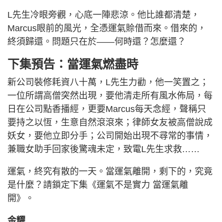
L先生冷眼旁觀，心底一陣悲涼。他比誰都清楚，
Marcus眼前的風光，全憑運氣賒借而來。借來的，
終須歸還。問題只在於——何時還？怎麼還？
下集預告：當運氣燃盡時
新公司裝修耗資八十萬，L先生力勸，他一笑置之；
一位所謂高僧突然出現，要他清走所有風水佈局，每
日在公司點香播經，更要Marcus每天念經，聲稱只
要持之以恆，生意自然滾滾來；律師女友被高僧說成
妖女，要他立即分手；公司開始出現不尋常的事情，
兼職女助手回家後驚魂未定，致電L先生求救……
運氣，終究有散的一天。當運氣離開，剩下的，究竟
是什麼？請鎖定下集《運氣不是實力 當運氣離
開》。
金耀