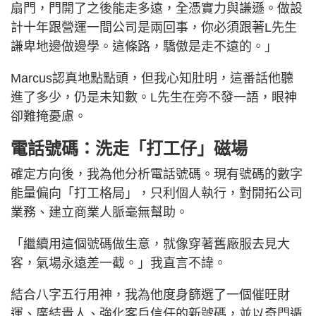
扇門，門開了之後能走多遠，全憑實力與謙遜。做設
計十年跟營運一間公司是兩回事，你必須跟著L先生
謙卑地邊做邊學。這條路，驕傲是走不遠的。」
Marcus認真地點點頭，但我心知肚明，這番話他聽
進了多少，仍是未知數。L先生在旁不發一語，眼神
卻難掩憂慮。
電話號碼：洗走「打工仔」磁場
確定方向後，我為他分析電話號碼。現有號碼的數字
能量偏向「打工格局」，只利個人執行，對開拓公司
業務、建立商業人脈毫無幫助。
「繼續用這個號碼做生意，就像穿著舊廠服去見大
客，氣場永遠差一截。」我直言不諱。
結合八字五行用神，我為他度身篩選了一個催旺財
運、廣結貴人、強化客戶信任的新號碼，並以奇門遁