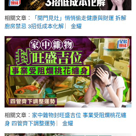
相關文章︰
「開門見灶」悄悄偷走健康與財運 拆解
廚房禁忌 3招低成本化解 ︳金耀
相關文章︰
家中雜物封旺盛吉位 事業受阻爛桃花纏
身 四管齊下調整運勢 ︳金耀