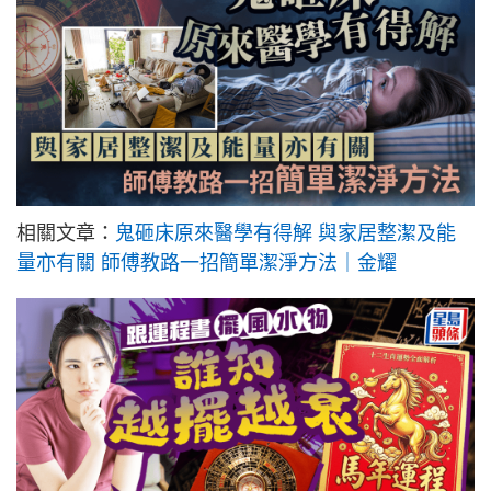
相關文章：
鬼砸床原來醫學有得解 與家居整潔及能
量亦有關 師傅教路一招簡單潔淨方法｜金耀