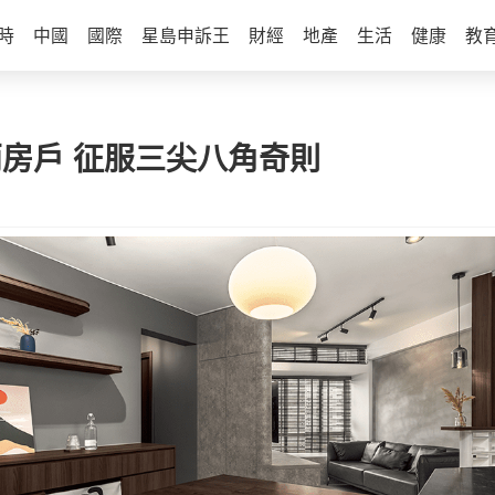
時
中國
國際
星島申訴王
財經
地產
生活
健康
教
兩房戶 征服三尖八角奇則