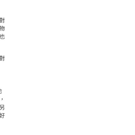
對
物
也
對
他
，
另
好