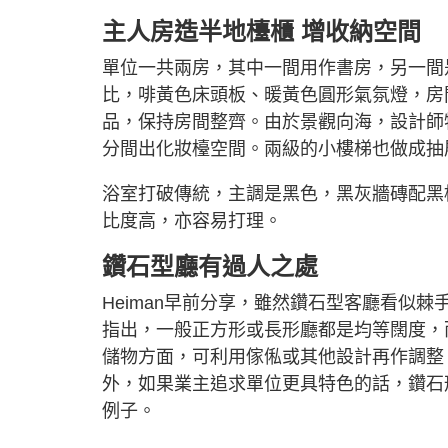
主人房造半地檯櫃 增收納空間
單位一共兩房，其中一間用作書房，另一間
比，啡黃色床頭板、暖黃色圓形氣氛燈，房
品，保持房間整齊。由於景觀向海，設計師
分間出化妝檯空間。兩級的小樓梯也做成抽
浴室打破傳統，主調是黑色，黑灰牆磚配黑
比度高，亦容易打理。
鑽石型廳有過人之處
Heiman早前分享，雖然鑽石型客廳看似
指出，一般正方形或長形廳都是均等闊度，
儲物方面，可利用傢俬或其他設計再作調整
外，如果業主追求單位更具特色的話，鑽石
例子。