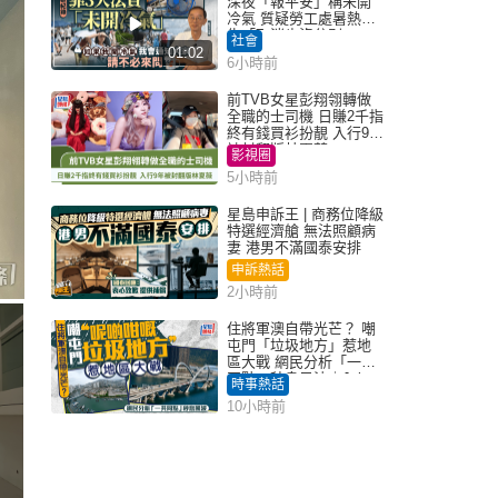
深夜「報平安」稱未開
冷氣 質疑勞工處暑熱警
告「取消也沒分別」
社會
01:02
6小時前
前TVB女星彭翔翎轉做
全職的士司機 日賺2千指
終有錢買衫扮靚 入行9年
被封翻版林夏薇
影視圈
5小時前
星島申訴王 | 商務位降級
特選經濟艙 無法照顧病
妻 港男不滿國泰安排
申訴熱話
2小時前
住將軍澳自帶光芒？ 嘲
屯門「垃圾地方」惹地
區大戰 網民分析「一共
同點」秒息風波｜Juicy
時事熱話
叮
10小時前