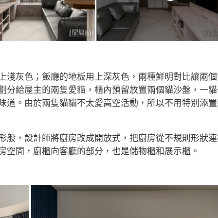
上淺灰色；飯廳的地板用上深灰色，兩種鮮明對比讓兩個
劃分給屋主的兩隻愛貓，櫃內預留放置兩個貓沙盤，一貓
味道。由於兩隻貓貓不太愛高空活動，所以不用特別添置
形般，設計師將廚房改成開放式，把廚房從不規則形狀連
房空間，廚櫃向客廳的部分，也是儲物櫃和展示櫃。