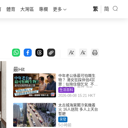
繁
简
育
體育
大灣區
專欄
更多
最Hit
中年老公係最可怕嘅生
物？ 港女狂踩伴侶4宗
罪：似拖住個乞兒 不解
為何經常去廁所 網民一
生活百科
語道破
2026-08-08 15:21 HKT
太古城海棠閣冷氣機着
火 16人送院 多人上天台
暫避
突發
5小時前