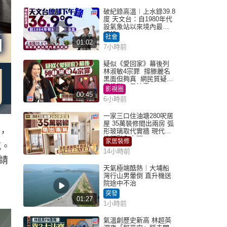
破紀錄高溫︱上水錄39.8
度 天文台：自1980年代
設氣象站以來境內最高
紀錄
社會
01:02
7小時前
疑似《愛回家》幕後列
林淑敏4宗罪 撐滕麗名
黑面但夠真 網民質疑：
真係咁一早被雪
影視圈
00:45
6小時前
一家三口住油塘280呎居
屋 35萬裝修間出兩房 弧
形玻璃取代實牆 現代神
，
枱櫃融入玄關
家居裝修
感。
14小時前
請
天氣極端酷熱︱大埔船
灣行山男暈倒 直升機送
院途中不治
突發
01:27
1小時前
氣溫創歷史新高 林超英