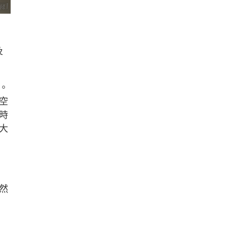
及
。
空
時
大
，
然