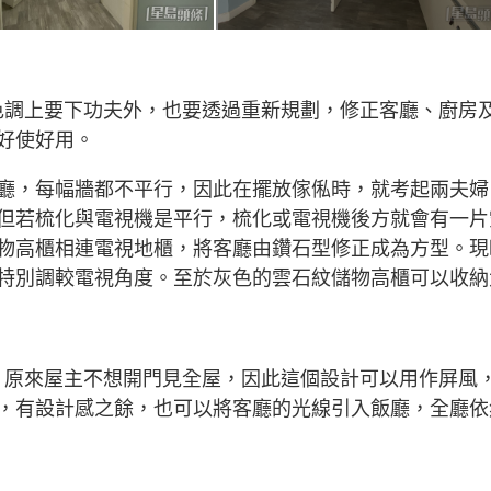
在色調上要下功夫外，也要透過重新規劃，修正客廳、廚房
好使好用。
廳，每幅牆都不平行，因此在擺放傢俬時，就考起兩夫婦
但若梳化與電視機是平行，梳化或電視機後方就會有一片
物高櫃相連電視地櫃，將客廳由鑽石型修正成為方型。現
特別調較電視角度。至於灰色的雲石紋儲物高櫃可以收納
釋，原來屋主不想開門見全屋，因此這個設計可以用作屏風
，有設計感之餘，也可以將客廳的光線引入飯廳，全廳依