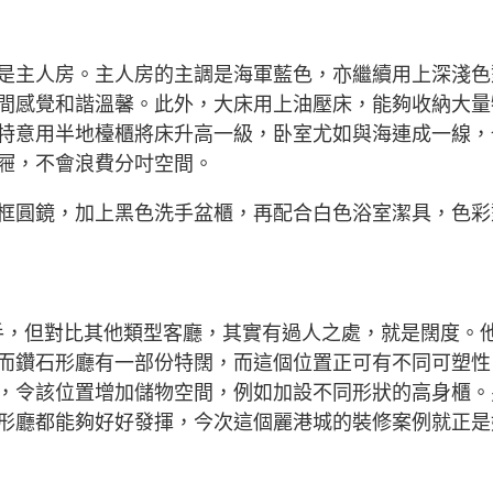
是主人房。主人房的主調是海軍藍色，亦繼續用上深淺色
間感覺和諧溫馨。此外，大床用上油壓床，能夠收納大量
特意用半地檯櫃將床升高一級，卧室尤如與海連成一線，
屜，不會浪費分吋空間。
框圓鏡，加上黑色洗手盆櫃，再配合白色浴室潔具，色彩
棘手，但對比其他類型客廳，其實有過人之處，就是闊度。
而鑽石形廳有一部份特闊，而這個位置正可有不同可塑性
，令該位置增加儲物空間，例如加設不同形狀的高身櫃。
形廳都能夠好好發揮，今次這個麗港城的裝修案例就正是