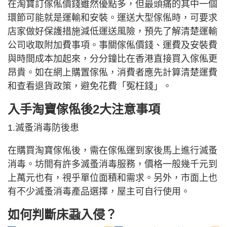
在淘寶訂傢俬價錢雖然優點多，但最頭痛的其中一個
環節可能就是運輸和安裝。運送大型傢俬時，可要求
店家做好保護措施減低運送風險，預先了解清楚運輸
公司收取附加費事項。事關傢俬價錢、運費及安裝費
與時間成本加起來，分分鐘比在香港直接買入傢俬更
昂貴。如在網上購置傢俬，消費者應先計算清楚運費
和查看退貨政策，避免花費「冤枉錢」。
入手淘寶傢俬後2大注意事項
1.滅蚤消毒防後患
在購買淘寶傢俬後，需在傢俬運到家後馬上進行滅蚤
消毒。坊間有許多滅蚤消毒服務，價格一般幾千元到
上萬元也有，視乎單位面積和需求。另外，市面上也
有不少滅蚤消毒產品選擇，屋主可自行使用。
如何判斷床蝨入侵？