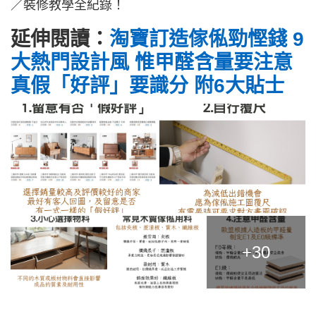
／裝修教學全紀錄！
延伸閱讀：
淘寶訂造傢俬勁慳錢 9
大熱門設計風 惟甲醛含量要注意
真假「好評」要識分 附6大貼士
+30