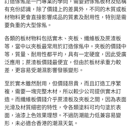
訂造傢俬是一門專業的學問，需要對傢俬板材及結構
有充份認識，除了價錢上的差異外，不同的木質或板
材物料更會直接影響成品的質素及耐用性，特別是需
要負重的大型傢俬。
各類的板材物料包括實木、夾板、纖維板及蔗渣板
等，當中以夾板最常用於訂造傢俬中。夾板的價錢中
等，質量、耐用性都平均，具有一定硬度，因此受廣
泛應用；蔗渣板價錢最便宜，但由於板材承重力較
差，更容易受潮濕影響發脹變形。
至於實木雖然耐用，但價錢昂貴，而且訂造工序繁
複，需要一塊完整木材，所以較少公司提供實木訂
造。而纖維板價錢介乎蔗渣板及夾板之間，因為表面
光滑及材質細密的特性，令各類塗料可均勻塗於表
面，油漆上色效果理想。不過防潮能力低兼容易變
形，未必適合香港的潮濕天氣。