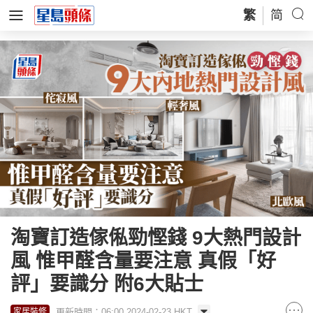
繁
简
淘寶訂造傢俬勁慳錢 9大熱門設計
風 惟甲醛含量要注意 真假「好
評」要識分 附6大貼士
更新時間：06:00 2024-02-23 HKT
家居裝修