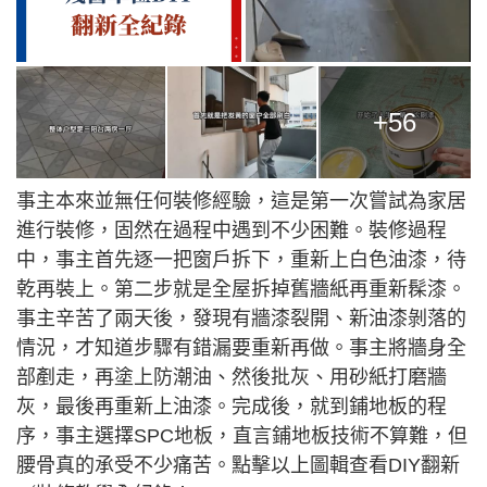
+56
事主本來並無任何裝修經驗，這是第一次嘗試為家居
進行裝修，固然在過程中遇到不少困難。裝修過程
中，事主首先逐一把窗戶拆下，重新上白色油漆，待
乾再裝上。第二步就是全屋拆掉舊牆紙再重新髹漆。
事主辛苦了兩天後，發現有牆漆裂開、新油漆剝落的
情況，才知道步驟有錯漏要重新再做。事主將牆身全
部剷走，再塗上防潮油、然後批灰、用砂紙打磨牆
灰，最後再重新上油漆。完成後，就到鋪地板的程
序，事主選擇SPC地板，直言鋪地板技術不算難，但
腰骨真的承受不少痛苦。點擊以上圖輯查看DIY翻新