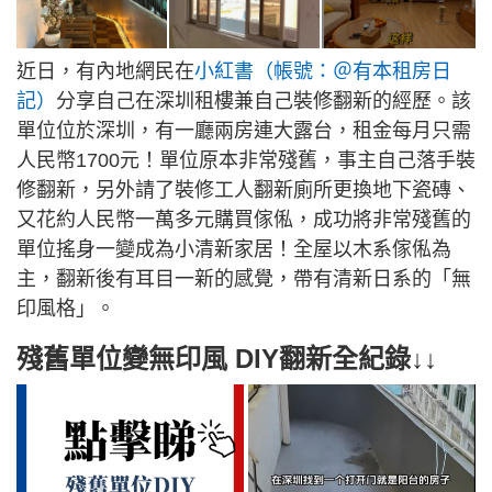
近日，有內地網民在
小紅書（帳號：＠有本租房日
記）
分享自己在深圳租樓兼自己裝修翻新的經歷。該
單位位於深圳，有一廳兩房連大露台，租金每月只需
人民幣1700元！單位原本非常殘舊，事主自己落手裝
修翻新，另外請了裝修工人翻新廁所更換地下瓷磚、
又花約人民幣一萬多元購買傢俬，成功將非常殘舊的
單位搖身一變成為小清新家居！全屋以木系傢俬為
主，翻新後有耳目一新的感覺，帶有清新日系的「無
印風格」。
殘舊單位變無印風 DIY翻新全紀錄↓↓