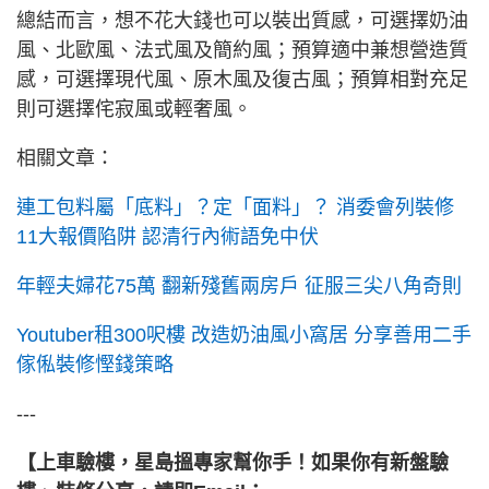
總結而言，想不花大錢也可以裝出質感，可選擇奶油
風、北歐風、法式風及簡約風；預算適中兼想營造質
感，可選擇現代風、原木風及復古風；預算相對充足
則可選擇侘寂風或輕奢風。
相關文章：
連工包料屬「底料」？定「面料」？ 消委會列裝修
11大報價陷阱 認清行內術語免中伏
年輕夫婦花75萬 翻新殘舊兩房戶 征服三尖八角奇則
Youtuber租300呎樓 改造奶油風小窩居 分享善用二手
傢俬裝修慳錢策略
---
【上車驗樓，星島搵專家幫你手！如果你有新盤驗