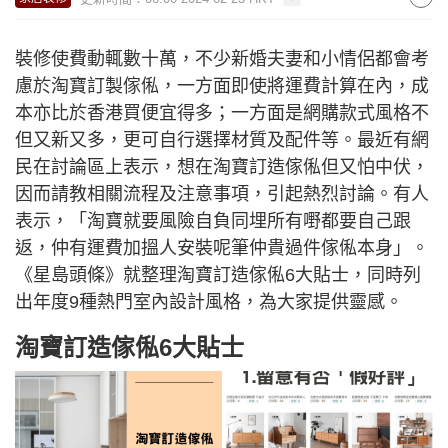
裝修使費動輒數十萬，不少新婚夫妻和小情侶都會考
慮於淘寶訂製傢俬，一方面即使將運費計算在內，成
本亦比於香港買便宜得多；一方面是網購款式風格不
但又新又多，更可自行選擇材質及配件等。最近有網
民在討論區上表示，想在淘寶訂造傢俬但又怕中伏，
因而請教相關流程及注意事項，引起熱烈討論。有人
表示，「淘寶就要風險自負同埋所有嘢都要自己跟
返，仲有運費加搵人安裝呢筆仲貴過件傢俬本身」。
《星島頭條》就整理淘寶訂造傢俬6大貼士，同時列
出年度9種熱門室內設計風格，為大家提供靈感。
淘寶訂造傢俬6大貼士