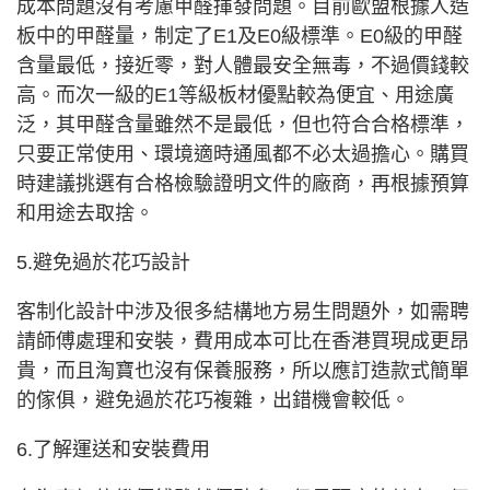
成本問題沒有考慮甲醛揮發問題。目前歐盟根據人造
板中的甲醛量，制定了E1及E0級標準。E0級的甲醛
含量最低，接近零，對人體最安全無毒，不過價錢較
高。而次一級的E1等級板材優點較為便宜、用途廣
泛，其甲醛含量雖然不是最低，但也符合合格標準，
只要正常使用、環境適時通風都不必太過擔心。購買
時建議挑選有合格檢驗證明文件的廠商，再根據預算
和用途去取捨。
5.避免過於花巧設計
客制化設計中涉及很多結構地方易生問題外，如需聘
請師傅處理和安裝，費用成本可比在香港買現成更昂
貴，而且淘寶也沒有保養服務，所以應訂造款式簡單
的傢俱，避免過於花巧複雜，出錯機會較低。
6.了解運送和安裝費用