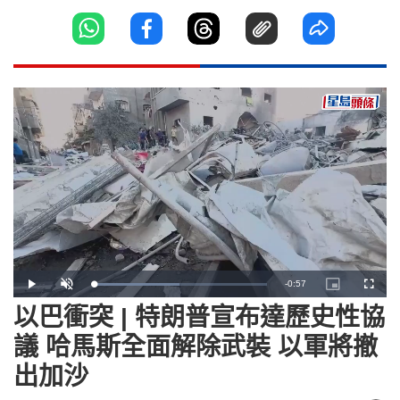
Remaining
-
0:57
Loaded
:
Play
Unmute
Picture-
Fullscr
49.23%
in-
Picture
以巴衝突 | 特朗普宣布達歷史性協
Time
議 哈馬斯全面解除武裝 以軍將撤
出加沙