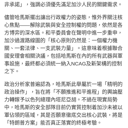
非承諾」，強調必須優先滿足加沙人民的關鍵需求。
儘管哈馬斯擺出讓出行政權力的姿態，惟外界關注核
心焦點——解除武裝與安全控制權的問題，依然是各
方博弈的深水區。和平委員會在聲明中進一步重申，
加沙過渡路線圖的「核心原則仍然是：一個權力機
關、一套法律、一支武裝力量」。這意味着根據聯合
國安理會相關決議，包括哈馬斯在內的所有武器與軍
事設施，最終都必須統一納入NCAG及新架構的控制
之下。
政治分析家普遍認為，哈馬斯此舉屬於一場「精明的
政治操作」，旨在將「不願推進和平進程」的輿論壓
力轉嫁予以色列總理內塔尼亞胡。不過在現實局勢
中，哈馬斯的安全部隊目前仍實質控制着加沙未被以
軍佔領的區域，其是否願意徹底交出核心武裝，將是
「特朗普方案」能否真正落實的終極考驗。