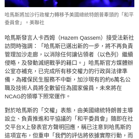
哈馬斯將加沙行政權力轉移予美國總統特朗普牽頭的「和平
委員會」。美聯社
哈馬斯發言人卡西姆（Hazem Qassem）接受法新社
訪問時強調：「哈馬斯已邁出新的一步，將不再負責
管理加沙走廊，以消除任何讓佔領者（以色列）繼續
侵略，及發動滅絕戰爭的藉口。」哈馬斯官方媒體辦
公室亦補充，已完成所有移交權力的行政與法律準
備，為確保民生服務不中斷，加沙現有的約6萬名公
職及技術人員將全數留任為國家僱員，未來將在
NCAG的領導下照常運作。
對於哈馬斯的「交權」表態，由美國總統特朗普主導
設立、負責推進和平協議的「和平委員會」隨即在社
交平台X上發表官方聲明回應，稱已注意到哈馬斯的
這項宣布，但重申「我們的評估將依據實際行動，而