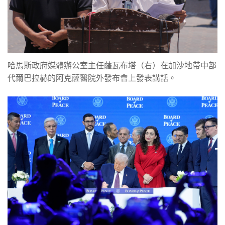
哈馬斯政府媒體辦公室主任薩瓦布塔（右）在加沙地帶中部
代爾巴拉赫的阿克薩醫院外發布會上發表講話。