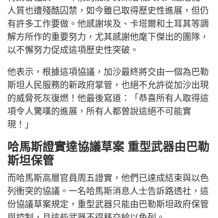
人質也遭殘酷囚禁，如今雖已取得歷史性進展，但仍
有許多工作要做。他感謝埃及、卡塔爾和土耳其等調
解方所作的重要努力，尤其感謝他麾下傑出的團隊，
以不懈努力促成這項歷史性突破。
他表示，根據這項協議，加沙最終將交由一個為巴勒
斯坦人民服務的新政府掌管，也絕不允許從加沙出現
的威脅死灰復燃！他最後寫道：「恭喜所有人取得這
項令人驚嘆的進展，所有人都曾說這絕不可能實
現！」
哈馬斯證實達協議草案 重型武器由巴勒
斯坦保管
而哈馬斯高層官員周五證實，他們已達成結束與以色
列衝突的協議。一名哈馬斯消息人士告訴路透社，這
份協議草案規定，重型武器只能由巴勒斯坦政府保管
與控制，且這些武器不得移交給以色列。