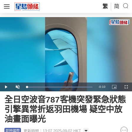
繁
简
Remaining
-
0:10
Loaded
:
Play
Unmute
Picture-
Full
100.00%
in-
Picture
Time
全日空波音787客機突發緊急狀態
引擎異常折返羽田機場 疑空中放
油畫面曝光
更新時間：13:07 2025-09-02 HKT
即時國際