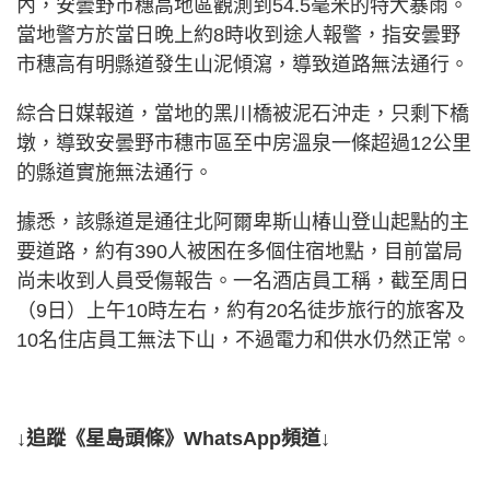
內，安曇野市穗高地區觀測到54.5毫米的特大暴雨。
當地警方於當日晚上約8時收到途人報警，指安曇野
市穗高有明縣道發生山泥傾瀉，導致道路無法通行。
綜合日媒報道，當地的黑川橋被泥石沖走，只剩下橋
墩，導致安曇野市穗市區至中房溫泉一條超過12公里
的縣道實施無法通行。
據悉，該縣道是通往北阿爾卑斯山椿山登山起點的主
要道路，約有390人被困在多個住宿地點，目前當局
尚未收到人員受傷報告。一名酒店員工稱，截至周日
（9日）上午10時左右，約有20名徒步旅行的旅客及
10名住店員工無法下山，不過電力和供水仍然正常。
↓追蹤《星島頭條》WhatsApp頻道↓