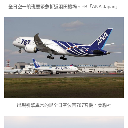
全日空一航班要緊急折返羽田機場。FB「ANA.Japan」
出現引擎異常的是全日空波音787客機。美聯社