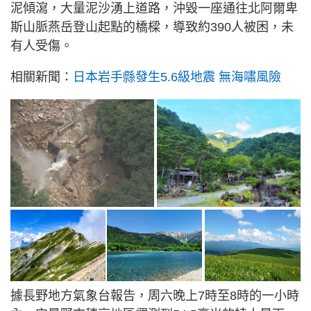
泥傾瀉，大量泥沙湧上道路，沖毀一座通往北阿爾卑
斯山脈燕岳登山起點的橋樑，導致約390人被困，未
有人受傷。
相關新聞：
日本岩手縣發生5.6級地震 無海嘯風險
據長野地方氣象台報告，周六晚上7時至8時的一小時