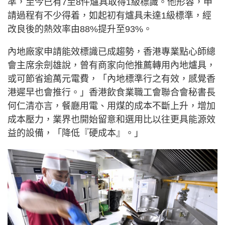
準，至今已有7至8件爐具取得1級標識。他形容，申
請過程有不少得着，如起初有爐具未達1級標準，經
改良後的熱效率由88%提升至93%。
內地廠家申請能效標識已成趨勢，香港專業點心師總
會主席余劍雄說，曾有商家向他推薦轉用內地爐具，
或可節省逾萬元電費，「內地標準行之有效，感覺香
港遲早也會推行。」香港飲食業職工會聯合會秘書長
何仁清亦言，餐廳用電、用煤的成本不斷上升，增加
成本壓力，業界也開始留意和選用比以往更具能源效
益的設備，「降低『硬成本』。」