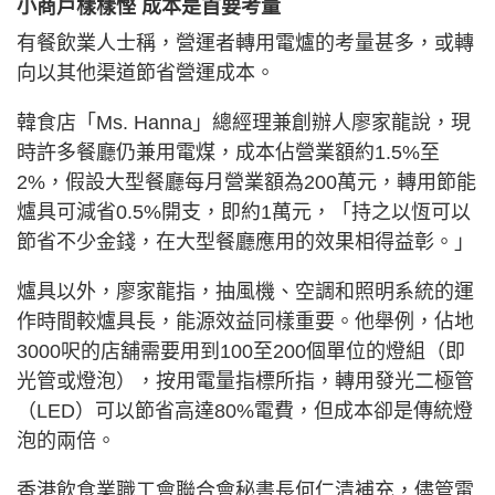
小商戶樣樣慳 成本是首要考量
有餐飲業人士稱，營運者轉用電爐的考量甚多，或轉
向以其他渠道節省營運成本。
韓食店「Ms. Hanna」總經理兼創辦人廖家龍說，現
時許多餐廳仍兼用電煤，成本佔營業額約1.5%至
2%，假設大型餐廳每月營業額為200萬元，轉用節能
爐具可減省0.5%開支，即約1萬元，「持之以恆可以
節省不少金錢，在大型餐廳應用的效果相得益彰。」
爐具以外，廖家龍指，抽風機、空調和照明系統的運
作時間較爐具長，能源效益同樣重要。他舉例，佔地
3000呎的店舖需要用到100至200個單位的燈組（即
光管或燈泡），按用電量指標所指，轉用發光二極管
（LED）可以節省高達80%電費，但成本卻是傳統燈
泡的兩倍。
香港飲食業職工會聯合會秘書長何仁清補充，儘管電