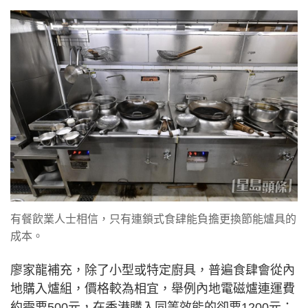
有餐飲業人士相信，只有連鎖式食肆能負擔更換節能爐具的
成本。
廖家龍補充，除了小型或特定廚具，普遍食肆會從內
地購入爐組，價格較為相宜，舉例內地電磁爐連運費
約需要500元，在香港購入同等效能的卻要1200元；