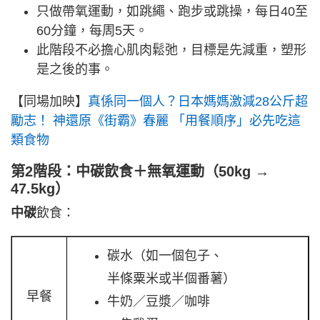
只做帶氧運動，如跳繩、跑步或跳操，每日40至
60分鐘，每周5天。
此階段不必擔心肌肉鬆弛，目標是先減重，塑形
是之後的事。
【同場加映】
真係同一個人？日本媽媽激減28公斤超
勵志！ 神還原《街霸》春麗 「用餐順序」必先吃這
類食物
第2階段：中碳
飲食
＋無氧運動（50kg →
47.5kg）
中碳
飲食：
碳水（如一個包子、
半條粟米或半個番薯）
早餐
牛奶／豆漿／咖啡