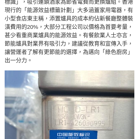
標識」，吸引連鎖酒家為節省電費而更換爐組。香港
現行的「能源效益標籤計劃」大多涵蓋家用電器，有
小型食店東主稱，添置爐具的成本約佔新餐廳整體裝
潢費用的20%，大部分工程公司以價格為首要考量，
甚少看重商業爐具的能源效益。有餐飲業人士亦言，
節能爐具對業界有吸引力，建議從教育和宣傳入手，
讓營運者了解有更節能的選擇，為邁向「綠色廚房」
出一分力。