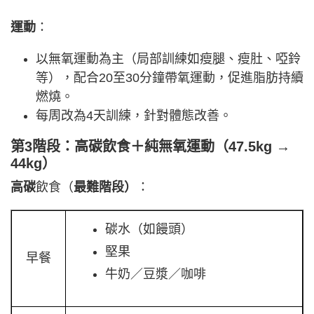
運動
：
以無氧運動為主（局部訓練如瘦腿、瘦肚、啞鈴
等），配合20至30分鐘帶氧運動，促進脂肪持續
燃燒。
每周改為4天訓練，針對體態改善。
第3階段：高碳
飲食
＋純無氧運動（47.5kg →
44kg）
高碳
飲食（
最難階段）
：
碳水（如饅頭）
堅果
早餐
牛奶／豆漿／咖啡