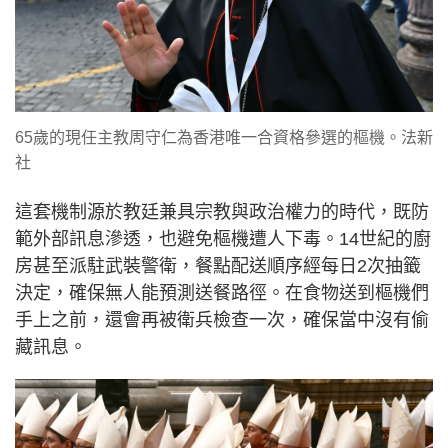
65歲的現任主教周守仁為香港唯一合資格參選的樞機。法新
社
這套機制源於教廷兼具宗教與政治權力的時代，既防
範外部訊息滲透，也避免樞機遭人下毒。14世紀的廚
房甚至派駐武裝警衛，餐點配送順序經每日2次抽籤
決定，確保無人能預測送餐路徑。在食物送到樞機們
手上之前，還會再被衛兵檢查一次，確保當中沒有偷
藏訊息。