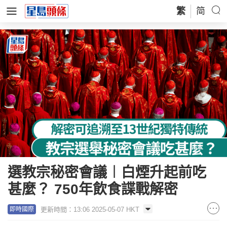
繁
简
選教宗秘密會議︱白煙升起前吃
甚麼？ 750年飲食諜戰解密
更新時間：13:06 2025-05-07 HKT
即時國際