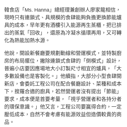
韓食店「Ms. Hanna」總經理兼創辦人廖家龍相信，
現時只有連鎖式、具規模的食肆能夠負擔更換節能爐
具的成本，早年更有酒樓引入能源再生蒸櫃，把已排
出的蒸氣「回收」，還原為冷凝水循環再用，又可轉
化為熱能加熱水源。
他說，開設新餐廳要規劃動線和營運模式，並特製廚
房的布局擺位，撇除連鎖式食肆的「倒模式」設計，
普遍小店要因應場地大小訂製尺寸相宜的爐具，「大
多數設備也是客製化。」他續指，大部分小型食肆開
新店，會委託工程公司在配合餐廳設計、菜種和成本
下，搜羅合適的廚具，若然營運者沒有提出「節能」
要求，成本便是首要考量，「視乎營運者和各持分者
的環保意識。」他又言，工程公司要贏得合約，一定
壓低成本，自然不會考慮有能源效益但造價較貴的商
品。