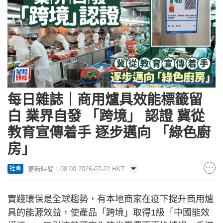
每日雜誌｜商用爐具效能標籤留
白 業界自發 「跨境」 認證 冀從
教育宣傳着手 逐步邁向 「綠色廚
房」
更新時間：08:00 2026-07-22 HKT
社會
實踐環保是全球趨勢，有本地商家在疫下提升商用爐
具的能源效益，使產品「跨境」取得1級「中國能效