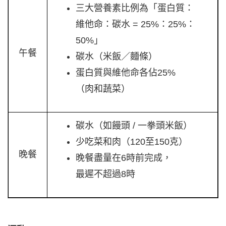
三大營養素比例為「蛋白質：
維他命：碳水 = 25%：25%：
50%」
午餐
碳水（米飯／麵條）
蛋白質與維他命各佔25%
（肉和蔬菜）
碳水（如饅頭 / 一拳頭米飯）
少吃菜和肉（120至150克）
晚餐
晚餐盡量在6時前完成，
最遲不超過8時