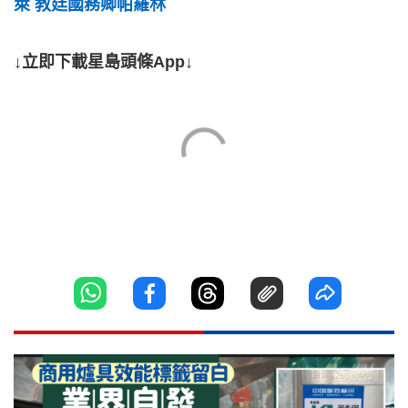
萊 教廷國務卿帕羅林
↓立即下載星島頭條App↓