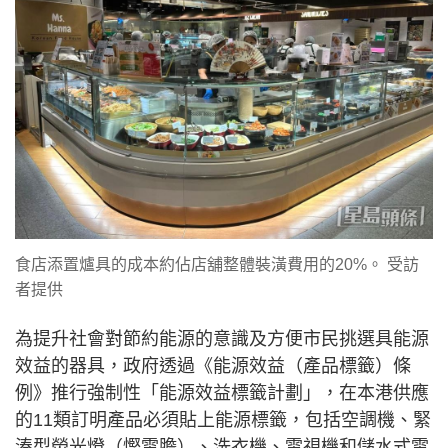
食店添置爐具的成本約佔店舖整體裝潢費用的20%。 受訪
者提供
為提升社會對節約能源的意識及方便市民挑選具能源
效益的器具，政府透過《能源效益（產品標籤）條
例》推行強制性「能源效益標籤計劃」，在本港供應
的11類訂明產品必須貼上能源標籤，包括空調機、緊
湊型熒光燈（慳電膽）、洗衣機、電視機和儲水式電