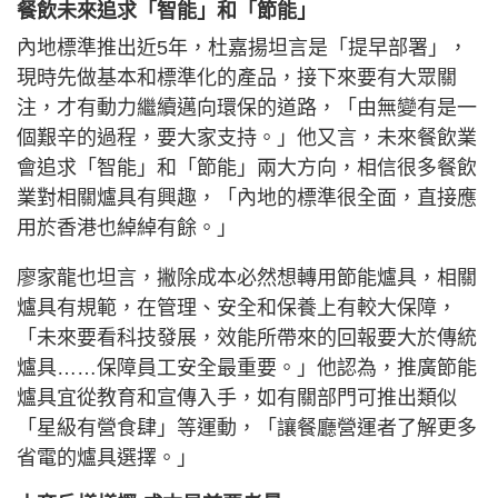
餐飲未來追求「智能」和「節能」
內地標準推出近5年，杜嘉揚坦言是「提早部署」，
現時先做基本和標準化的產品，接下來要有大眾關
注，才有動力繼續邁向環保的道路，「由無變有是一
個艱辛的過程，要大家支持。」他又言，未來餐飲業
會追求「智能」和「節能」兩大方向，相信很多餐飲
業對相關爐具有興趣，「內地的標準很全面，直接應
用於香港也綽綽有餘。」
廖家龍也坦言，撇除成本必然想轉用節能爐具，相關
爐具有規範，在管理、安全和保養上有較大保障，
「未來要看科技發展，效能所帶來的回報要大於傳統
爐具……保障員工安全最重要。」他認為，推廣節能
爐具宜從教育和宣傳入手，如有關部門可推出類似
「星級有營食肆」等運動，「讓餐廳營運者了解更多
省電的爐具選擇。」