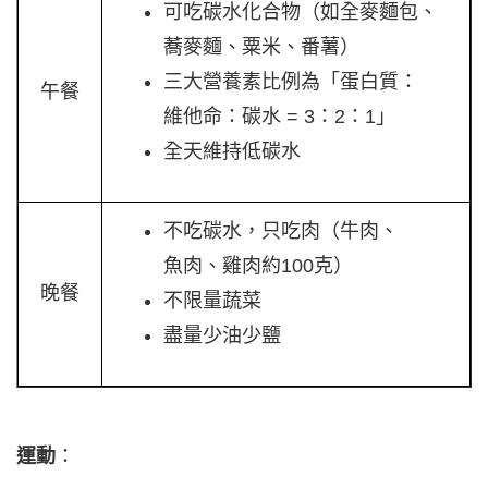
可吃碳水化合物（如全麥麵包、
蕎麥麵、粟米、番薯）
三大營養素比例為「蛋白質：
午餐
維他命：碳水 = 3：2：1」
全天維持低碳水
不吃碳水，只吃肉（牛肉、
魚肉、雞肉約100克）
晚餐
不限量蔬菜
盡量少油少鹽
運動
：