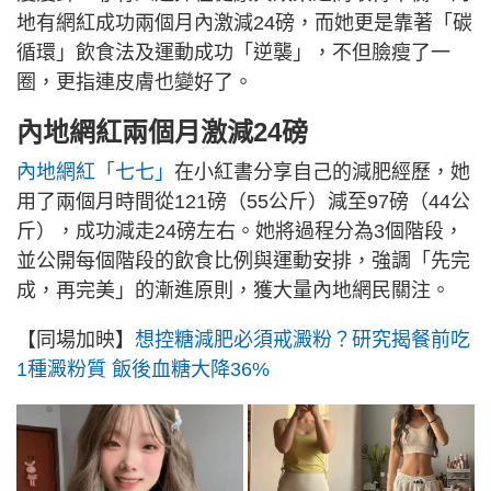
地有網紅成功兩個月內激減24磅，而她更是靠著「碳
循環」飲食法及運動成功「逆襲」，不但臉瘦了一
圈，更指連皮膚也變好了。
內地網紅兩個月激減24磅
內地網紅「七七」
在小紅書分享自己的減肥經歷，她
用了兩個月時間從121磅（55公斤）減至97磅（44公
斤），成功減走24磅左右。她將過程分為3個階段，
並公開每個階段的飲食比例與運動安排，強調「先完
成，再完美」的漸進原則，獲大量內地網民關注。
【同場加映】
想控糖減肥必須戒澱粉？研究揭餐前吃
1種澱粉質 飯後血糖大降36%