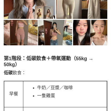
第1階段：低碳
飲食
＋帶氧運動（55kg →
50kg）
低碳
飲食：
牛奶／豆漿／咖啡
早餐
一隻雞蛋