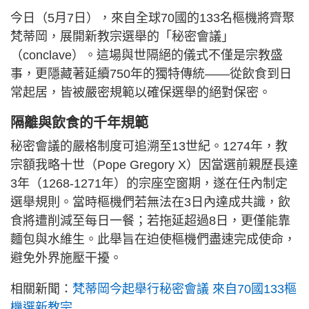
今日（5月7日），來自全球70國的133名樞機將齊聚
梵蒂岡，展開新教宗選舉的「秘密會議」
（conclave）。這場與世隔絕的儀式不僅是宗教盛
事，更隱藏著延續750年的獨特傳統——從飲食到日
常起居，皆被嚴密規範以確保選舉的絕對保密。
隔離與飲食的千年規範
秘密會議的嚴格制度可追溯至13世紀。1274年，教
宗額我略十世（Pope Gregory X）因當選前親歷長達
3年（1268-1271年）的宗座空窗期，遂在任內制定
選舉規則。當時樞機們若無法在3日內達成共識，飲
食將遭削減至每日一餐；若拖延超過8日，更僅能靠
麵包與水維生。此舉旨在迫使樞機們盡速完成使命，
避免外界施壓干擾。
相關新聞：
梵蒂岡今起舉行秘密會議 來自70國133樞
機選新教宗