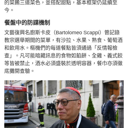
的菜餚三道菜色，並搭配甜點，基本框架仍延續至
今。
餐盤中的防諜機制
文藝復興名廚斯卡皮（Bartolomeo Scappi）曾記錄
教宗選舉期間的菜單，有沙拉、水果、熟食、葡萄酒
和飲用水。樞機們的每道餐點皆須通過「反情報檢
查」。凡可能暗藏訊息的食物如餡餅、全雞、義式餃
等皆被禁止，酒水必須盛裝於透明容器，餐巾亦須徹
底攤開查驗。