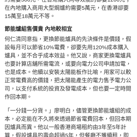
在內地購入商用大型焗爐約需要5萬元，在香港卻要
15萬至18萬元不等。
節能爐組售價貴 內地較相宜
何仁清同意指，更換節能爐具的先決條件是價錢，假
設每月可以節省10%電費，卻要先用120%成本購入
爐具，並不合乎成本效益。他又說，商家更換電爐具
也要計算店舖所需電流，或要向電力公司申請加電，
也是成本。他續以安裝太陽能板作比喻，用家可以較
正常電費高的價錢，把太陽能產生的電力售予電力公
司，以支付系統的投資及發電成本，但也要一定時間
作回本期。
「一分錢一分貨。」廖明白，儘管更換節能爐組的成
本，必定能在不久將來透過節省電費回本，但回本期
因爐具而異。他以一般香港商場租約由3年至5年計
算，假設爐具的壽命超過5年，但餐廳不獲續租，即