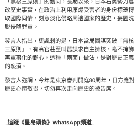
「無核三原則」的動向，長期以來，日本右翼勢力篡
改歷史事實，在政治上利用原爆受害者的身份標籤博
取國際同情，刻意淡化侵略周邊國家的歷史，妄圖洗
脫侵略罪責。
發言人指出，更諷刺的是，日本當局圖謀突破「無核
三原則」，有高官甚至叫囂謀求自主擁核，毫不掩飾
再軍事化的野心。這種「兩面」做法，是對歷史正義
的褻瀆。
發言人強調，今年是東京審判開庭80周年，日方應對
歷史心懷敬畏，切勿再次走向歷史的被告席。
↓追蹤《星島頭條》WhatsApp頻道↓