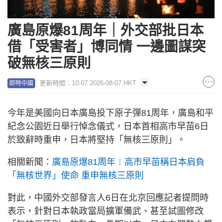
廣島原爆81周年｜外交部批日本
借「受害者」博同情 一邊圖謀突
破無核三原則
更新時間：10:07 2026-08-07 HKT
即時中國
今年是美國向日本廣島投下原子彈81周年，廣島和平
紀念公園近日舉行悼念儀式，日本首相高市早苗6日
於致辭時重申，日本將堅持「無核三原則」。
相關新聞：
廣島原爆81周年︱高市早苗稱日本肩負
「無核世界」使命 重申無核三原則
對此，中國外交部發言人6日在北京回應記者提問時
表示，針對日本執政當局擴軍備武、甚至試圖修改