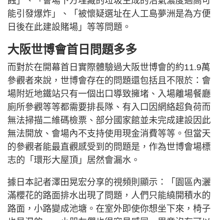
蝕」、「會場下方埋藏的垃圾生成的沼氣濃度過高可
能引發爆炸」、「被懷疑選址在人工島夢洲是為方便
日後在此建設賭場」等等問題。
大阪世博會首日問題多多
而對於在開幕首日實際體驗過大阪世博會的約11.9萬
參觀者來說，世博會存在的問題還包括且不限於：會
場附近地鐵站只有一個出口導致擁堵、入場離場餐廳
廁所參觀等等都需要排長隊、有入口因網絡超負荷而
無法掃描二維碼檢票、部分國家館並未完成建設因此
無法開放、會場內不支持使用現金消費等等。但當天
的參觀者能最直觀感受到的問題是，作為世博會場標
志的「環形大屋頂」居然會漏水。
據日本記者澤田晃宏分享的視頻則顯示：「園區內灑
滿櫻花的路面排水出現了問題，人們只能繞開積水的
路面，小路變成池塘。在室外即使你想坐下來，椅子