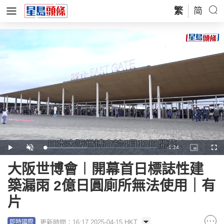
繁
简
Remaining
-
1:24
Loaded
:
Play
Unmute
Picture-
Full
37.51%
in-
Picture
Time
大阪世博會︱開幕首日標誌性建
築漏雨 2億日圓廁所無法使用｜有
片
更新時間：16:17 2025-04-15 HKT
即時國際