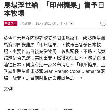
馬場浮世繪│「印州糖果」售予日
本牧場
更新時間：12:47 2026-08-07 HKT
馬圈快訊
於今年六月在阿根廷聖艾斯圖馬場贏出一級賽明星雌
馬賽的四歲雌馬「印州糖果」，據報已售予日本牧
場，主要作為日後充當牝馬，參與配種，不過，究竟
該駒是否先運往美國出賽，然後轉往日本，還是直接
連往日本，則沒有進一步公布消息。「印州糖果」上
季贏出明星雌馬賽和Gran Premio Copa Diamante兩
場一級賽，是目前阿根廷最佳雌馬之一。
文傑