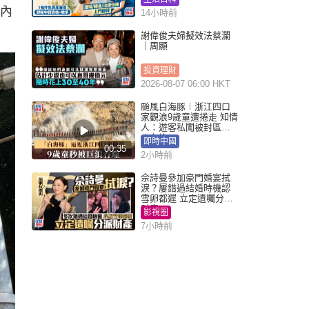
審查（附申請資格及教
會內
14小時前
學）
謝偉俊夫婦擬效法蔡瀾
｜周顯
投資理財
2026-08-07 06:00 HKT
颱風白海豚︱浙江四口
家觀浪9歲童遭捲走 知情
人：遊客私闖被封區域
︱有片
即時中國
00:35
2小時前
佘詩曼參加豪門婚宴拭
淚？屢錯過結婚時機認
雪卵都遲 立定遺囑分派
財產
影視圈
7小時前