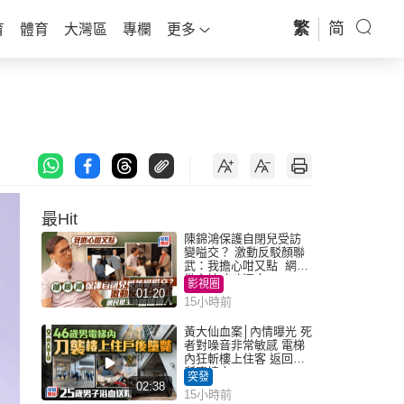
繁
简
育
體育
大灣區
專欄
更多
最Hit
陳錦鴻保護自閉兒受訪
變嗌交？ 激動反駁顏聯
武：我擔心咁又點 網民
批主持咄咄逼人
影視圈
01:20
15小時前
黃大仙血案│內情曝光 死
者對噪音非常敏感 電梯
內狂斬樓上住客 返回住
所墮樓亡
突發
02:38
15小時前