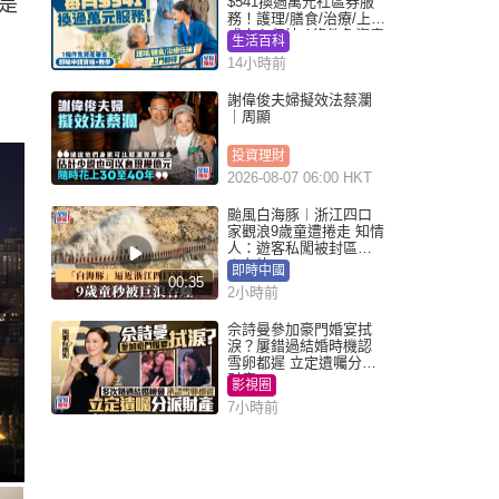
是
$541換過萬元社區券服
務！護理/膳食/治療/上門
或中心任揀 1條件免資產
生活百科
審查（附申請資格及教
14小時前
學）
謝偉俊夫婦擬效法蔡瀾
｜周顯
投資理財
2026-08-07 06:00 HKT
颱風白海豚︱浙江四口
家觀浪9歲童遭捲走 知情
人：遊客私闖被封區域
︱有片
即時中國
00:35
2小時前
佘詩曼參加豪門婚宴拭
淚？屢錯過結婚時機認
雪卵都遲 立定遺囑分派
財產
影視圈
7小時前