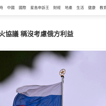
時
中國
國際
星島申訴王
財經
地產
生活
健康
教
火協議 稱沒考慮俄方利益