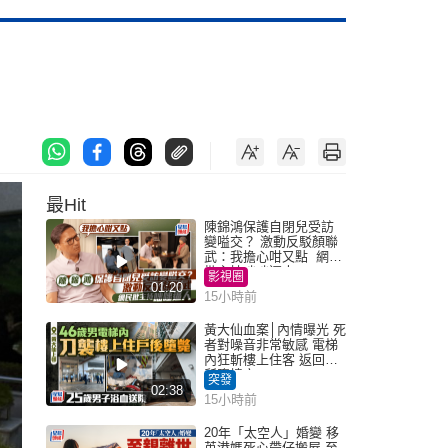
最Hit
陳錦鴻保護自閉兒受訪
變嗌交？ 激動反駁顏聯
武：我擔心咁又點 網民
批主持咄咄逼人
影視圈
01:20
15小時前
黃大仙血案│內情曝光 死
者對噪音非常敏感 電梯
內狂斬樓上住客 返回住
所墮樓亡
突發
02:38
15小時前
20年「太空人」婚變 移
英港媽死心帶仔搬屋 至