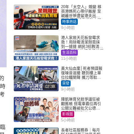
20年「太空人」婚變 移
英港媽死心帶仔搬屋 至
親離世慘遭留港夫出軌
背叛 苦嘆終看透對方留
時事熱話
港「真相」｜Juicy叮
9小時前
港人家居天花板發霉求
救！用除霉清潔劑竟抹
到一撻撻 網民3招教清潔
+保養 本地油漆品牌曾提
生活百科
醒勿用1物防變色
11小時前
黃大仙血案│死者預謀報
復噪音滋擾 聽到樓上單
位拉鐵閘聲 攜刀等𨋢伏
的
擊傷者
突發
的時
02:38
9小時前
考
陳凱琳育兒掀爭議狂被
翻舊帳 搭電車霸位再引
公關災難被批欠公德心
網民質疑扮貼地？
影視圈
5小時前
臨
長者社區服務券｜每月