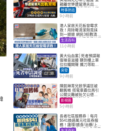
親離世慘遭留港夫出軌
背叛 苦嘆終看透對方留
時事熱話
港「真相」｜Juicy叮
9小時前
港人家居天花板發霉求
救！用除霉清潔劑竟抹
到一撻撻 網民3招教清潔
+保養 本地油漆品牌曾提
生活百科
醒勿用1物防變色
11小時前
黃大仙血案│死者預謀報
復噪音滋擾 聽到樓上單
位拉鐵閘聲 攜刀等𨋢伏
擊傷者
突發
02:38
9小時前
陳凱琳育兒掀爭議狂被
翻舊帳 搭電車霸位再引
公關災難被批欠公德心
韓
網民質疑扮貼地？
影視圈
5小時前
長者社區服務券｜每月
$541換過萬元社區券服
務！護理/膳食/治療/上門
或中心任揀 1條件免資產
生活百科