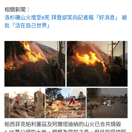
相關新聞：
洛杉磯山火增至6死 拜登卻笑向記者報「好消息」 被
批「活在自己世界」
+2
帕西菲克帕利塞茲及阿爾塔迪納的山火已合共燒毀