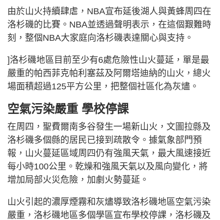
由於山火持續肆虐，NBA宣布延後湖人與黃蜂周四在
洛杉磯的比賽。NBA並透過聲明表示，在這個艱難時
刻，整個NBA大家庭向洛杉磯表達關心與支持。
]洛杉磯地區目前至少有6處危險性山火蔓延，單是最
嚴重的帕西菲克帕利塞茲及阿爾塔迪納的山火，總火
場面積超過125平方公里，把整個社區化為灰燼。
空氣污染嚴重 學校停課
在周四，聖費爾南多谷發生一場新山火，文圖拉縣及
洛杉磯多個縣的居民已接到疏散令。據氣象部門預
報，山火蔓延區域周四仍有強風天氣，最大風速接近
每小時100公里。乾燥和強風天氣以及風向變化，將
增加局部火災危險，加劇火勢蔓延。
山火引起的濃厚煙霧和灰燼導致洛杉磯地區空氣污染
嚴重，洛杉磯地區多個學區宣布學校停課，洛杉磯及