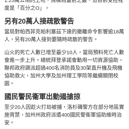
1.25萬公頃的土地，規模為當前之最，但目前受控程
度是「百分之O」。
另有20萬人接疏散警告
當局對帕西菲克帕利塞茲下達的撤離命令影響逾18萬
人，另有20萬人接到要隨時疏散的警告。
山火的死亡人數已增至最少10人，當局預料死亡人數
會進一步上升。總統拜登承諾會動用一切資源協助，
聯邦政府調派超過400名消防員及30架直升機及飛機
協助救火，加州大學及加州理工學院等繼續關閉校
園。
國民警民衞軍出動遏搶掠
至少20人因趁火打劫被捕，洛杉磯警方在部分地區實
施宵禁，加州州政府派遣400國民警衛軍協助維時治
安。