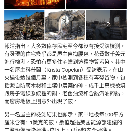
+2
報道指出，大多數倖存民宅至今都沒有接受鈹檢測，
有發現的住宅幾乎都是屋主自掏腰包，花費數千美元
進行檢測，恐怕有更多住宅遭到這種物質污染。其中
一名屋主科普蘭（Krista Copelan）受訪表示，在山
火過後這幾個月裏，家中檢測到各種有毒殘留物，包
括源自防腐木材和土壤中農藥的砷、成千上萬棟被燒
毀房子電線系統裡的銅、老舊油漆和含鉛汽油的鉛，
而廚房地板上則意外出現了鈹。
另一名屋主的檢測結果也顯示，家中地板每100平方
厘米含有1.1微克的鈹，數值超過美國能源部建議的
工業設備污染標準5倍以上，已遠超安全標準。