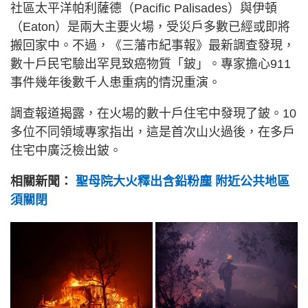
社區太平洋帕利薩德（Pacific Palisades）與伊頓
（Eaton）是兩大主要火場，受災戶多數已經或即將
搬回家中。不過，《三藩市紀事報》最新調查發現，
數十戶民宅驗出罕見致癌物質「鈹」。專家擔心911
事件幾年後數千人患重病的情況重演。
調查報道揭露，在火場的數十戶住宅中發現了鈹。10
多位不同領域專家指出，這是首次山火過後，在多戶
住宅中廣泛檢出鈹。
相關新聞：
聖母院大火釋出含鉛粉塵 附近公共地區
須關閉