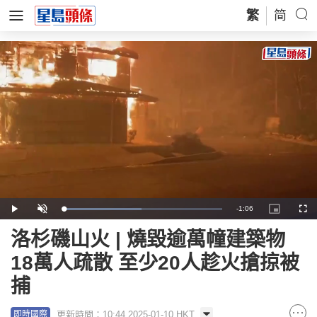
繁
简
Remaining
-
1:06
Loaded
:
Play
Unmute
Picture-
Full
49.12%
in-
Picture
Time
洛杉磯山火 | 燒毀逾萬幢建築物
18萬人疏散 至少20人趁火搶掠被
捕
更新時間：10:44 2025-01-10 HKT
即時國際