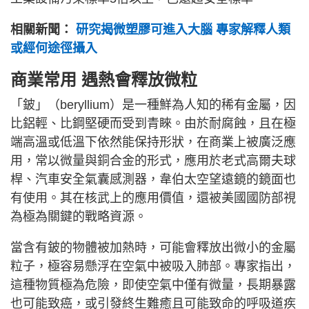
相關新聞：
研究揭微塑膠可進入大腦 專家解釋人類
或經何途徑攝入
商業常用 遇熱會釋放微粒
「鈹」（beryllium）是一種鮮為人知的稀有金屬，因
比鋁輕、比鋼堅硬而受到青睞。由於耐腐蝕，且在極
端高溫或低溫下依然能保持形狀，在商業上被廣泛應
用，常以微量與銅合金的形式，應用於老式高爾夫球
桿、汽車安全氣囊感測器，韋伯太空望遠鏡的鏡面也
有使用。其在核武上的應用價值，還被美國國防部視
為極為關鍵的戰略資源。
當含有鈹的物體被加熱時，可能會釋放出微小的金屬
粒子，極容易懸浮在空氣中被吸入肺部。專家指出，
這種物質極為危險，即使空氣中僅有微量，長期暴露
也可能致癌，或引發終生難癒且可能致命的呼吸道疾