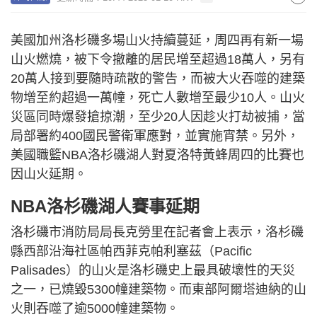
美國加州洛杉磯多場山火持續蔓延，周四再有新一場
山火燃燒，被下令撤離的居民增至超過18萬人，另有
20萬人接到要隨時疏散的警告，而被大火吞噬的建築
物增至約超過一萬幢，死亡人數增至最少10人。山火
災區同時爆發搶掠潮，至少20人因趁火打劫被捕，當
局部署約400國民警衛軍應對，並實施宵禁。另外，
美國職籃NBA洛杉磯湖人對夏洛特黃蜂周四的比賽也
因山火延期。
NBA洛杉磯湖人賽事延期
洛杉磯市消防局局長克勞里在記者會上表示，洛杉磯
縣西部沿海社區帕西菲克帕利塞茲（Pacific
Palisades）的山火是洛杉磯史上最具破壞性的天災
之一，已燒毀5300幢建築物。而東部阿爾塔迪納的山
火則吞噬了逾5000幢建築物。