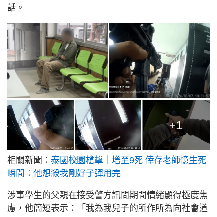
話。
+1
相關新聞：
泰國校園槍擊｜增至9死 倖存老師憶生死
瞬間：他想殺我剛好子彈用完
涉事學生的父親在接受警方訊問期間情緒顯得極度焦
慮，他簡短表示：「我為我兒子的所作所為向社會道