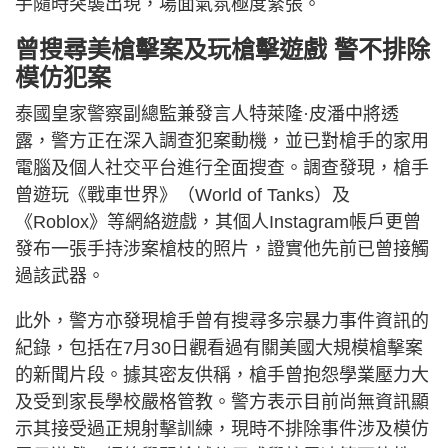
手隨時突襲出現，場面氣氛極度緊張。
曾搜尋美槍擊案及玩槍擊遊戲 警不排除
模仿犯案
泰國皇家警察副總監兼發言人特萊隆·皮潘中將透
露，警方正在深入調查犯案動機，並已對槍手的家用
電腦及個人社交平台進行全面搜查。調查發現，槍手
曾遊玩《戰車世界》（World of Tanks）及
《Roblox》等網絡遊戲，其個人Instagram帳戶更曾
發布一張手持涉案槍枝的照片，證實他先前已曾接觸
過該武器。
此外，警方亦發現槍手曾有搜尋多宗暴力事件資訊的
紀錄，包括在7月30日觀看過有關美國大規模槍擊案
的新聞片段。據其密友供稱，槍手曾抱怨學業壓力大
及受到家長學校嚴格管教。警方表示目前尚無資訊顯
示其接受過正規射擊訓練，現時不排除事件涉及模仿