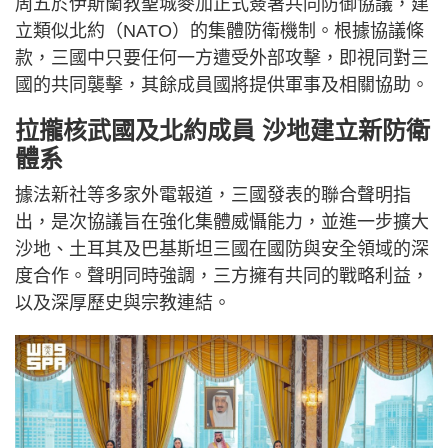
周五於伊斯蘭教聖城麥加正式簽署共同防御協議，建
立類似北約（NATO）的集體防衛機制。根據協議條
款，三國中只要任何一方遭受外部攻擊，即視同對三
國的共同襲擊，其餘成員國將提供軍事及相關協助。
拉攏核武國及北約成員 沙地建立新防衛
體系
據法新社等多家外電報道，三國發表的聯合聲明指
出，是次協議旨在強化集體威懾能力，並進一步擴大
沙地、土耳其及巴基斯坦三國在國防與安全領域的深
度合作。聲明同時強調，三方擁有共同的戰略利益，
以及深厚歷史與宗教連結。