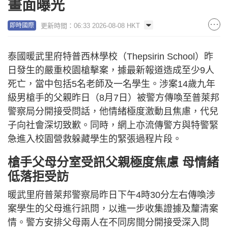
畫面曝光
更新時間：06:33 2026-08-08 HKT
即時國際
泰國暖武里府特普西林學校（Thepsirin School）昨
日發生的嚴重校園槍擊案，據最新報道造成至少9人
死亡，當中包括5名老師及一名學生。涉案14歲九年
級男槍手的父親昨日（8月7日）被警方傳喚至普萊邦
警察局分開接受問話，他情緒極度激動且焦慮，代兒
子向社會深切致歉。同時，網上亦流傳警方與特警緊
急進入校園營救躲藏學生的緊張過程片段。
槍手父母分室受訊父親極度焦慮 母情緒
低落拒受訪
暖武里府普萊邦警察局昨日下午4時30分左右傳喚涉
案學生的父母進行訊問，以進一步收集證據及釐清案
情。警方安排父母兩人在不同房間分開接受深入問