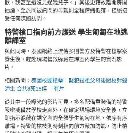
歉，我甚至還沒見過我兒子。」其後更藉故離開房間
抽煙。至於同被訊問的母親則全程情緒低落，拒絕接
受任何媒體訪問。
特警槍口指向前方護送 學生匍匐在地逃
離課室
與此同時，泰國網絡上流傳多則警方及特警在槍擊案
發生後，趕赴現場營救躲藏在課室內學生的實況影
片。
相關新聞：
泰國校園槍擊｜疑犯弒祖父母後闖校射殺
師生 合共8死15傷 ︱有片
從其中一段曝光的影片可見，多名配備重裝備的特警
嚴密戒備於學校走廊外，在確定現場環境安全後，立
即指示躲藏在課室內的全體學生匍匐在地，依序有序
離場。特警的槍枝則時刻指向前方嚴加防範，防止槍