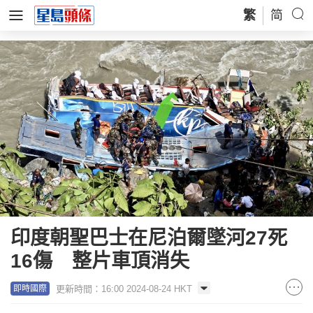
繁
简
印度朝聖巴士在尼泊爾墜河27死
16傷 整片車頂消失
更新時間：16:00 2024-08-24 HKT
即時國際