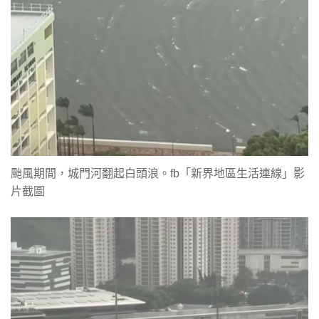
颱風期間，城門河翻起白頭浪。fb「新界地區生活連線」影
片截圖