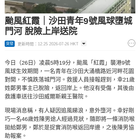
颱風紅霞｜沙田青年9號風球墮城
門河 脫險上岸送院
更新時間：12:25 2026-07-26 HKT
突發
今日（26日）凌晨5時19分，颱風「紅霞」襲港9號
風球生效期間，一名青年在沙田大涌橋路近河畔花園
對開，不慎跌落城門河。救援人員接報趕到，幸21歲
姓鄭男事主已脫險，返回岸上。他沒有受傷，其後由
救護車送往沙田威爾斯親王醫院。
現場消息稱，有人疑因追風睇浪，意外墮河。幸好剛
巧一名46歲姓陳男途人經過見狀，隨即將一條消防喉
拋給鄭男，鄭於是捉實消防喉返回岸邊，之後陳男協
助報案。