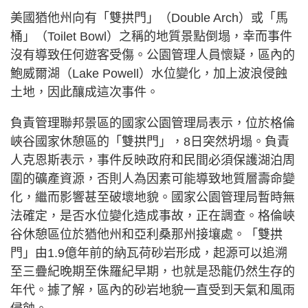
美國猶他州向有「雙拱門」（Double Arch）或「馬
桶」（Toilet Bowl）之稱的地質景點倒塌，幸而事件
沒有導致任何遊客受傷。公園管理人員懷疑，區內的
鮑威爾湖（Lake Powell）水位變化，加上波浪侵蝕
土地，因此釀成這次事件。
負責管理聯邦景區的國家公園管理局表示，位於格倫
峽谷國家休憩區的「雙拱門」，8日突然坍塌。負責
人克恩斯表示，事件反映政府和民間必須保護湖泊周
圍的礦產資源，否則人為因素可能導致地質層壽命變
化，繼而影響甚至破壞地貌。國家公園管理局暫時無
法確定，是否水位變化造成事故，正在調查。格倫峽
谷休憩區位於猶他州和亞利桑那州接壤處。「雙拱
門」由1.9億年前的納瓦荷砂岩形成，起源可以追溯
至三疊紀晚期至侏羅紀早期，也就是恐龍仍然生存的
年代。據了解，區內的砂岩地貌一直受到天氣和風雨