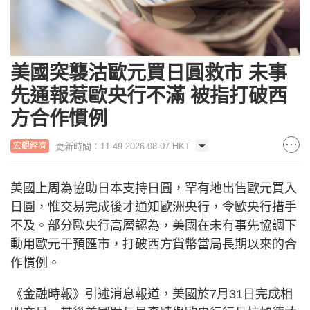
美國突襲沽歐元買日圓救市 未事
先通報惹歐央行不滿 被指打破西
方合作慣例
更新時間：11:49 2026-08-07 HKT
宏觀經濟
美國上周為協助日本支持日圓，罕有地出售歐元買入
日圓，惟交易完成後才通知歐洲央行，令歐央行措手
不及。部分歐央行高層認為，美國在未有事先協調下
動用歐元干預匯市，打破西方貨幣當局長期以來的合
作慣例。
《金融時報》引述消息報道，美國於7月31日完成相