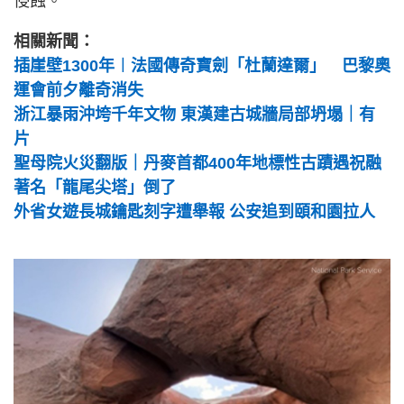
侵蝕。
相關新聞：
插崖壁1300年︱法國傳奇寶劍「杜蘭達爾」 巴黎奧
運會前夕離奇消失
浙江暴雨沖垮千年文物 東漢建古城牆局部坍塌｜有
片
聖母院火災翻版｜丹麥首都400年地標性古蹟遇祝融
著名「龍尾尖塔」倒了
外省女遊長城鑰匙刻字遭舉報 公安追到頤和園拉人