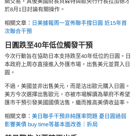
關交易，其後美國財長貝森特與歐央行行長拉加德才
於8月1日討論有關操作。
相關文章：
日美據報周一宣佈聯手撐日圓 近15年首
次聯合干預
日圓跌至40年低位觸發干預
今次行動旨在協助日本支持跌至40年低位的日圓。日
本政府上周亦直接進入外匯市場，出售美元並買入日
圓。
不過，美國並非出售美元，而是沽出歐元購入日圓。
美方今次選擇出售歐元，亦被市場解讀為華府不希望
匯市干預引發美國國債沽售，繼而推高美債收益率。
相關文章：
美日聯手干預非純匯率問題 憂日圓過弱
影響美債 buy time等基本面改善｜拆局