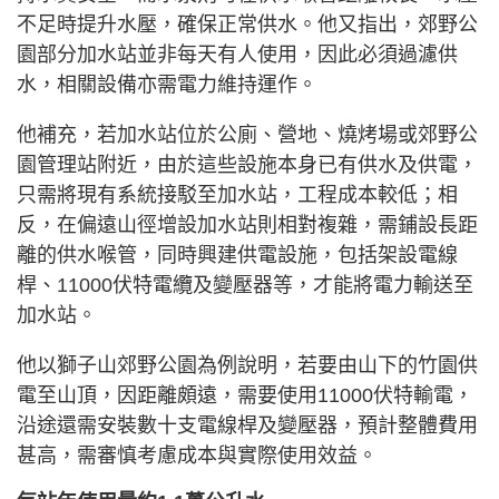
不足時提升水壓，確保正常供水。他又指出，郊野公
園部分加水站並非每天有人使用，因此必須過濾供
水，相關設備亦需電力維持運作。
他補充，若加水站位於公廁、營地、燒烤場或郊野公
園管理站附近，由於這些設施本身已有供水及供電，
只需將現有系統接駁至加水站，工程成本較低；相
反，在偏遠山徑增設加水站則相對複雜，需鋪設長距
離的供水喉管，同時興建供電設施，包括架設電線
桿、11000伏特電纜及變壓器等，才能將電力輸送至
加水站。
他以獅子山郊野公園為例說明，若要由山下的竹園供
電至山頂，因距離頗遠，需要使用11000伏特輸電，
沿途還需安裝數十支電線桿及變壓器，預計整體費用
甚高，需審慎考慮成本與實際使用效益。