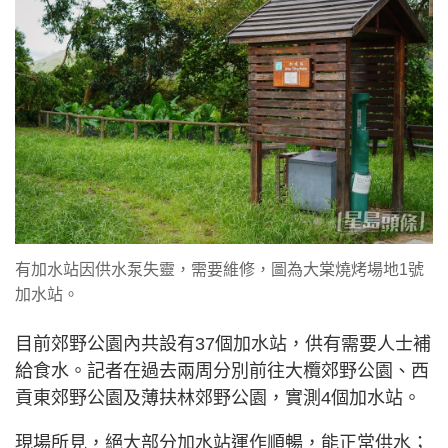
有加水站因供水泵失靈，需要維修，圖為大棠燒烤場地1號
加水站。
目前郊野公園內共設有37個加水站，供有需要人士補
給食水。記者在過去兩周分別前往大欖郊野公園、西
貢東郊野公園及薄扶林郊野公園，實測4個加水站。
現場所見，絕大部分加水站運作順暢，能正常供水；