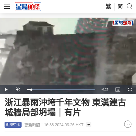
繁
简
Remaining
-
0:23
Loaded
:
Play
Unmute
Picture-
Full
100.00%
in-
Picture
Time
浙江暴雨沖垮千年文物 東漢建古
城牆局部坍塌｜有片
更新時間：16:38 2024-06-26 HKT
即時中國