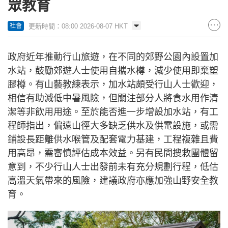
眾教育
更新時間：08:00 2026-08-07 HKT
社會
政府近年推動行山旅遊，在不同的郊野公園內設置加
水站，鼓勵郊遊人士使用自攜水樽，減少使用即棄塑
膠樽。有山藝教練表示，加水站頗受行山人士歡迎，
相信有助減低中暑風險，但關注部分人將食水用作清
潔等非飲用用途。至於能否進一步增設加水站，有工
程師指出，偏遠山徑大多缺乏供水及供電設施，或需
鋪設長距離供水喉管及配套電力基建，工程複雜且費
用高昂，需審慎評估成本效益。另有民間搜救團體留
意到，不少行山人士出發前未有充分規劃行程，低估
高溫天氣帶來的風險，建議政府亦應加強山野安全教
育。