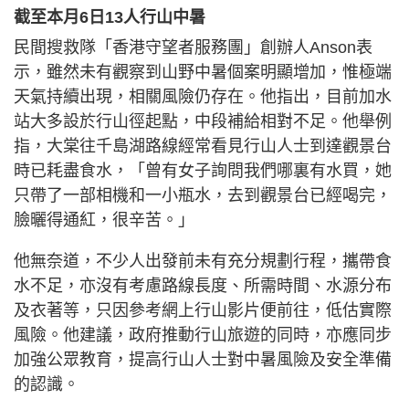
截至本月6日13人行山中暑
民間搜救隊「香港守望者服務團」創辦人Anson表
示，雖然未有觀察到山野中暑個案明顯增加，惟極端
天氣持續出現，相關風險仍存在。他指出，目前加水
站大多設於行山徑起點，中段補給相對不足。他舉例
指，大棠往千島湖路線經常看見行山人士到達觀景台
時已耗盡食水，「曾有女子詢問我們哪裏有水買，她
只帶了一部相機和一小瓶水，去到觀景台已經喝完，
臉曬得通紅，很辛苦。」
他無奈道，不少人出發前未有充分規劃行程，攜帶食
水不足，亦沒有考慮路線長度、所需時間、水源分布
及衣著等，只因參考網上行山影片便前往，低估實際
風險。他建議，政府推動行山旅遊的同時，亦應同步
加強公眾教育，提高行山人士對中暑風險及安全準備
的認識。