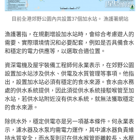
目前全港郊野公園內共設置37個加水站。 漁護署網站
漁護署指，在規劃增設加水站時，會綜合考慮遊人的
需要、實際環境情況和必要配套，例如是否具備食水
和穩定的電力供應等，以選取合適位置。
資深電機及屋宇裝備工程師何永業表示，在郊野公園
設置加水站涉及供水、供電及水質管理等事項。他指
出，設置加水站必須有穩定的食水來源。食水由水務
處的供水系統提供，因此須從供水系統接駁喉管至加
水站，若供水站附近沒有供水系統，就無法獲取穩定
的食水來源。
除供水外，穩定供電亦是另一項基本條件。何永業表
示，濾水器及水泵均需電力運作，其中濾水器負責維
持水質安全，而水泵則可在供水喉管距離較長、水壓