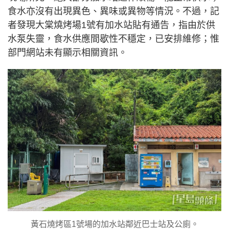
食水亦沒有出現異色、異味或異物等情況。不過，記
者發現大棠燒烤場1號有加水站貼有通告，指由於供
水泵失靈，食水供應間歇性不穩定，已安排維修；惟
部門網站未有顯示相關資訊。
黃石燒烤區1號場的加水站鄰近巴士站及公廁。