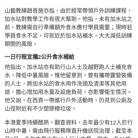
山藝教練趙善施亦指，由於經常帶領戶外訓練課程，
加水站對教學工作有很大幫助。他指，未有加水站之
前，教練需自行準備額外食水應付學員需要；現時若
學員食水不足，可就近於加水站補水，大大減低訓練
期間的風險。
一日行程宜攜2公升食水補給
他指出，加水站亦有助行山人士及越野跑人士補充食
水，降低中暑風險。惟他留意到，曾有攜帶露營裝備
的人士，將加水站的食水用作洗頭及清潔等其他用
途，擔心增加用水量及設施負荷，亦影響衞生情況。
他又說，在西貢一帶進行戶外活動時，仍見到公廁及
山徑附近有不少塑膠樽垃圾。
本港夏季持續酷熱。翻查資料，去年最少有12人於行
山時中暑，需由飛行服務隊直升機送院治理；截至本