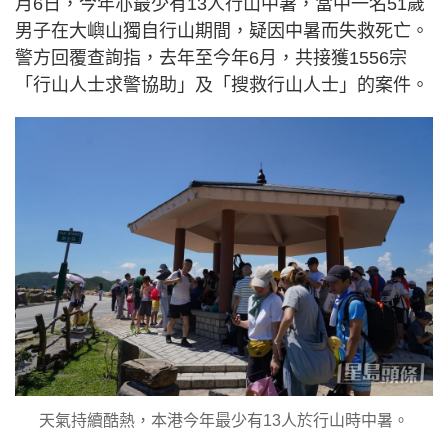
月6日，今年亦最少有13人行山中暑，當中一名51歲
男子在大嶼山獨自行山期間，疑因中暑而失救死亡。
警方回覆查詢指，去年至今年6月，共接獲1556宗
「行山人士求警協助」及「搜救行山人士」的案件。
天氣持續酷熱，本港今年最少有13人於行山時中暑。