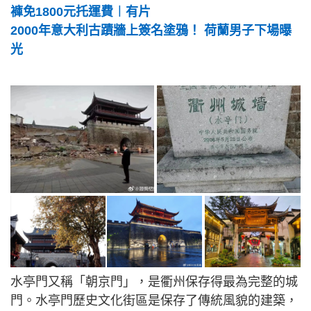
褲免1800元托運費︱有片
2000年意大利古蹟牆上簽名塗鴉！ 荷蘭男子下場曝
光
水亭門又稱「朝京門」，是衢州保存得最為完整的城
門。水亭門歷史文化街區是保存了傳統風貌的建築，