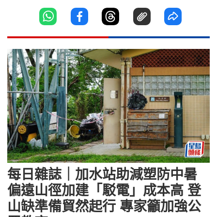
每日雜誌｜加水站助減塑防中暑
偏遠山徑加建「駁電」成本高 登
山缺準備貿然起行 專家籲加強公