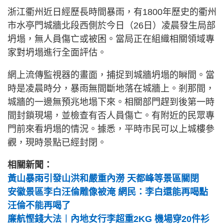
浙江衢州近日經歷長時間暴雨，有1800年歷史的衢州
市水亭門城牆北段西側於今日（26日）凌晨發生局部
坍塌，無人員傷亡或被困。當局正在組織相關領域專
家對坍塌進行全面評估。
網上流傳監視器的畫面，捕捉到城牆坍塌的瞬間。當
時是凌晨時分，暴雨無間斷地落在城牆上。剎那間，
城牆的一邊無預兆地塌下來。相關部門趕到後第一時
間封鎖現場，並檢查有否人員傷亡。有附近的民眾專
門前來看坍塌的情況。據悉，平時市民可以上城樓參
觀，現時景點已經封閉。
相關新聞：
黃山暴雨引發山洪和嚴重內澇 天都峰等景區關閉
安徽景區李白汪倫雕像被淹 網民：李白還能再喝點
汪倫不能再喝了
廉航慳錢大法︱內地女行李超重2KG 機場穿20件衫