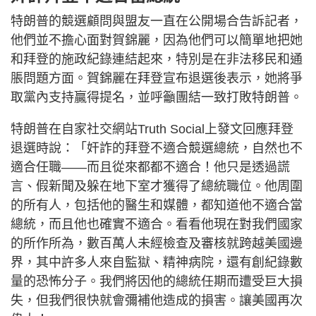
特朗普的競選顧問與盟友一直在公開場合告訴記者，
他們並不擔心面對賀錦麗，因為他們可以簡單地把她
和拜登的施政紀錄連結起來，特別是在非法移民和通
脹問題方面。賀錦麗在拜登宣布退選後表示，她將爭
取黨內支持贏得提名，並呼籲團結一致打敗特朗普。
特朗普在自家社交網站Truth Social上發文回應拜登
退選時說：「奸詐的拜登不適合競選總統，自然也不
適合任職——而且從來都都不適合！他只是透過謊
言、假新聞及躲在地下室才獲得了總統職位。他周圍
的所有人，包括他的醫生和媒體，都知道他不適合當
總統，而且他也確實不適合。看看他現在對我們國家
的所作所為，數百萬人未經檢查及審核就跨越美國邊
界，其中許多人來自監獄、精神病院，還有創紀錄數
量的恐怖分子。我們將因他的總統任期而遭受巨大損
失，但我們很快就會彌補他造成的損害。讓美國再次