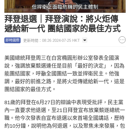
Loaded
:
Unmute
38.95%
拜登退選｜拜登演說：將火炬傳
遞給新一代 團結國家的最佳方式
更新時間：08:26 2024-07-25 HKT
即時國際
美國總統拜登周三在白宮橢圓形辦公室發表全國演
說，強調放棄競選連任是目前「最好的決定」，因為
能團結國家，呼籲全國團結一致並捍衛民主。他強
調，最好的前進之路，是將火炬傳遞給新一代，這是
團結國家的最佳方式。
81歲的拜登在6月27日的辯論中表現受批評，民主黨
內一直要求他退選，至21日拜登宣布放棄競逐總統一
職。他今次發表自宣布退選以來首場全國講話，歷時
約10分鐘，說明他為何退選，以及聚焦未來發展，包