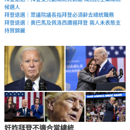
候選人
拜登退選｜眾議院議長指拜登必須辭去總統職務
拜登退選｜奧巴馬及佩洛西讚揚拜登 兩人未表態支
持賀錦麗
奸詐拜登不適合當總統