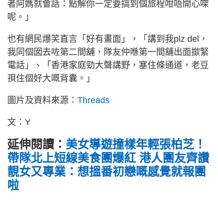
者阿媽就會話：點解你一定要搞到個旅程咁唔開心㗎
呢。」
也有網民爆笑直言「好有畫面」，「講到我plz del，
我同個囡去咗第二間舖，隊友仲喺第一間舖出面撳緊
電話」、「香港家庭勁大聲講野，塞住條通道，老豆
孭住個好大嘅背囊。」
圖片及資料來源：
Threads
文：Y
延伸閱讀：
美女導遊撞樣年輕張柏芝！
帶隊北上短線美食團爆紅 港人團友齊讚
靚女又專業：想搵番初戀嘅感覺就報團
啦