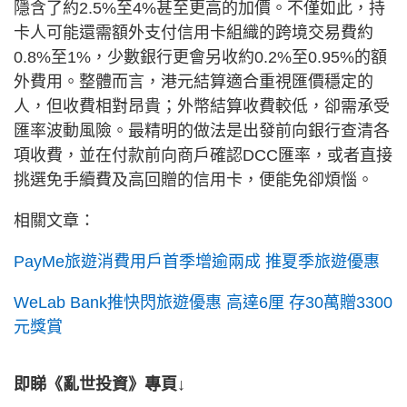
隱含了約2.5%至4%甚至更高的加價。不僅如此，持
卡人可能還需額外支付信用卡組織的跨境交易費約
0.8%至1%，少數銀行更會另收約0.2%至0.95%的額
外費用。整體而言，港元結算適合重視匯價穩定的
人，但收費相對昂貴；外幣結算收費較低，卻需承受
匯率波動風險。最精明的做法是出發前向銀行查清各
項收費，並在付款前向商戶確認DCC匯率，或者直接
挑選免手續費及高回贈的信用卡，便能免卻煩惱。
相關文章：
PayMe旅遊消費用戶首季增逾兩成 推夏季旅遊優惠
WeLab Bank推快閃旅遊優惠 高達6厘 存30萬贈3300
元獎賞
即睇《亂世投資》專頁↓