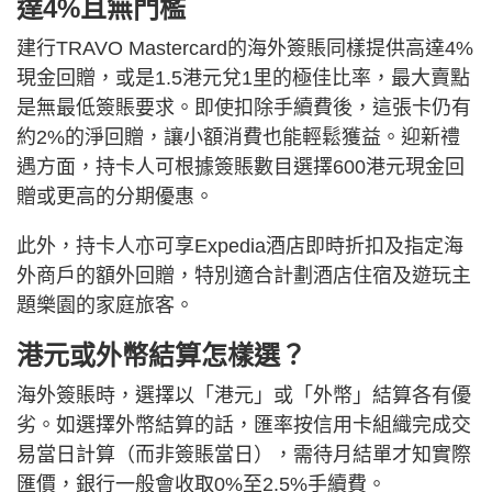
達4%且無門檻
建行TRAVO Mastercard的海外簽賬同樣提供高達4%
現金回贈，或是1.5港元兌1里的極佳比率，最大賣點
是無最低簽賬要求。即使扣除手續費後，這張卡仍有
約2%的淨回贈，讓小額消費也能輕鬆獲益。迎新禮
遇方面，持卡人可根據簽賬數目選擇600港元現金回
贈或更高的分期優惠。
此外，持卡人亦可享Expedia酒店即時折扣及指定海
外商戶的額外回贈，特別適合計劃酒店住宿及遊玩主
題樂園的家庭旅客。
港元或外幣結算怎樣選？
海外簽賬時，選擇以「港元」或「外幣」結算各有優
劣。如選擇外幣結算的話，匯率按信用卡組織完成交
易當日計算（而非簽賬當日），需待月結單才知實際
匯價，銀行一般會收取0%至2.5%手續費。