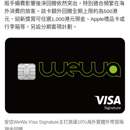
般手續費影響後淨回贈依然突出，特別適合頻繁在海
外消費的旅客。該卡額外回贈全期上限約為500港
元，迎新獎賞可任選1,000港元現金、Apple禮品卡或
行李箱等，另設分期套現計劃。
安信WeWa Visa Signature主打高達10%海外實體外幣簽賬
現金回贈