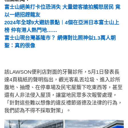
富士山絕美打卡位恐消失 大量遊客搶拍觸怒居民 竟
以一絕招趕龍友
2024年全球9大避訪景點︱4個在亞洲日本富士山上
榜 仲有港人熱門地……
富士山現台灣基隆市？ 網傳對比照神似1.3萬人朝
聖：真的很像
該LAWSON便利店對面的牙醫診所，5月1日發表長
達4頁稿紙的聲明指出，觀光客亂丟垃圾、進入診所
腹地、抽煙、在停車場及民宅屋簷下吃東西等，甚至
還有人非法侵入屋頂，讓當地民眾多次報警處理，
「針對這些難以想像的違反禮節道德及法律的行為，
我們認為不得不採取對策」。