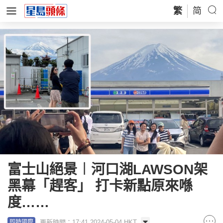
繁
简
富士山絕景︱河口湖LAWSON架
黑幕「趕客」 打卡新點原來喺
度……
更新時間：17:41 2024-05-04 HKT
即時國際