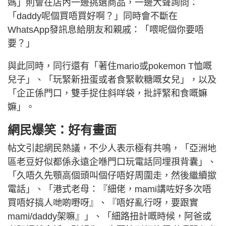
媽」則會在店內一邊挑選商品，一邊大聲詢問：
「daddy呢個買唔買好啊？」同時會不斷在
WhatsApp發訊息給朋友和親戚：「喂呢個你要唔
要？」
與此同時，同行還有「著住mario或pokemon T恤嘅
兒子」、「玩緊新扭蛋或者食緊軟糖嘅女兒」，以及
「企正係門口，雙手捉住斜咩袋，批評緊和食嘅嫲
嫲」。
網民爆笑：好有畫面
帖文引起網民熱議，不少人表示極有共鳴，「亞洲地
區老豆好似都係永遠企喺門口玩電話同埋孭背囊」、
「久唔久先顎高個頭叫個仔唔好周圍走，然後繼續撳
電話」、「港式老母：『細佬，mami講咗好多次唔
買唔好搞人哋啲嘢呀』、『唔好亂行呀，要跟實
mami/daddy架嘛』」、「細路扭計嘅時候，阿爸或