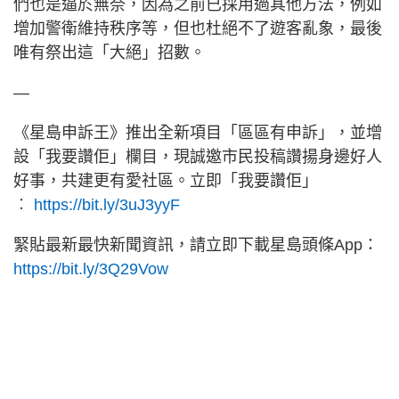
們也是逼於無奈，因為之前已採用過其他方法，例如
增加警衛維持秩序等，但也杜絕不了遊客亂象，最後
唯有祭出這「大絕」招數。
—
《星島申訴王》推出全新項目「區區有申訴」，並增
設「我要讚佢」欄目，現誠邀市民投稿讚揚身邊好人
好事，共建更有愛社區。立即「我要讚佢」
︰
https://bit.ly/3uJ3yyF
緊貼最新最快新聞資訊，請立即下載星島頭條App：
https://bit.ly/3Q29Vow