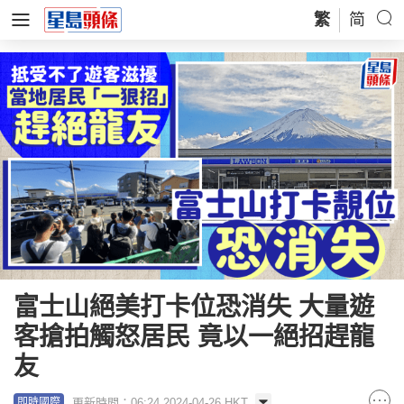
繁
简
富士山絕美打卡位恐消失 大量遊
客搶拍觸怒居民 竟以一絕招趕龍
友
更新時間：06:24 2024-04-26 HKT
即時國際