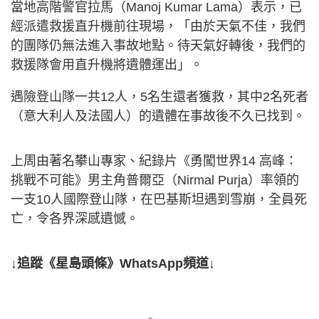
當地高階警官拉馬（Manoj Kumar Lama）表示，已
經派遣救援直升機前往現場，「由於天氣不佳，我們
的團隊仍無法進入事故地點。待天氣好轉後，我們的
救援隊會用直升機將遺體運出」。
遇險登山隊一共12人，5名生還者獲救，其中2名死者
（意大利人及法國人）的遺體在事故後不久已找到。
上周由著名攀山專家、紀錄片《勇闖世界14 高峰：
挑戰不可能》男主角普爾亞（Nirmal Purja）率領的
一支10人國際登山隊，在巴基斯坦遇到雪崩，全員死
亡，令各界深感遺憾。
↓追蹤《星島頭條》WhatsApp頻道↓