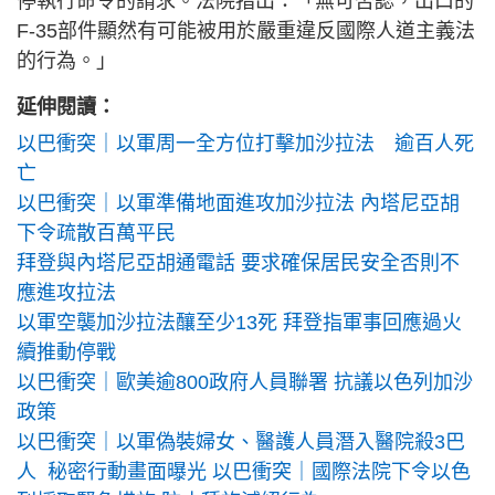
停執行命令的請求。法院指出：「無可否認，出口的
F-35部件顯然有可能被用於嚴重違反國際人道主義法
的行為。」
延伸閱讀：
以巴衝突｜以軍周一全方位打擊加沙拉法 逾百人死
亡
以巴衝突｜以軍準備地面進攻加沙拉法 內塔尼亞胡
下令疏散百萬平民
拜登與內塔尼亞胡通電話 要求確保居民安全否則不
應進攻拉法
以軍空襲加沙拉法釀至少13死 拜登指軍事回應過火
續推動停戰
以巴衝突｜歐美逾800政府人員聯署 抗議以色列加沙
政策
以巴衝突｜以軍偽裝婦女、醫護人員潛入醫院殺3巴
人 秘密行動畫面曝光
以巴衝突｜國際法院下令以色