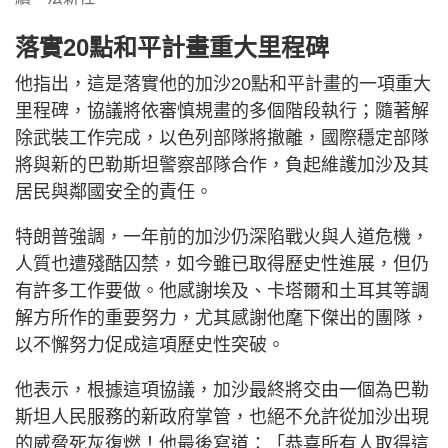
落實20點和平計畫重大里程碑
他指出，這是落實他的加沙20點和平計畫的一項重大
里程碑，協議將依審慎規畫的多個階段執行；隨著解
除武裝工作完成，以色列部隊將撤離，國際穩定部隊
將與新的巴勒斯坦警察部隊合作，負起維護加沙及其
居民與鄰國安全的責任。
特朗普強調，一年前的加沙仍深陷戰火與人道危機，
人質也遭殘酷囚禁，如今雖已取得歷史性進展，但仍
有許多工作要做。他感謝埃及、卡塔爾和土耳其等調
解方所作的重要努力，尤其感謝他麾下傑出的團隊，
以不懈努力促成這項歷史性突破。
他表示，根據這項協議，加沙最終將交由一個為巴勒
斯坦人民服務的新政府掌管，也絕不允許從加沙出現
的威脅死灰復燃！他最後寫道：「恭喜所有人取得這