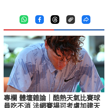
專欄 體壇雜論｜酷熱天氣比賽球
員吃不消 法網賽場可考慮加建天