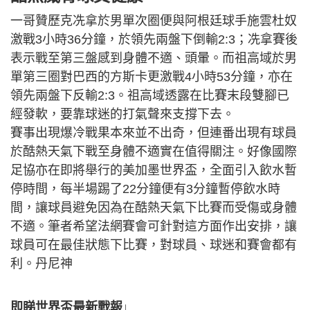
一哥贊歷克冼拿於男單次圈便與阿根廷球手施雲杜奴
激戰3小時36分鐘，於領先兩盤下倒輸2:3；冼拿賽後
表示戰至第三盤感到身體不適、頭暈。而祖高域於男
單第三圈對巴西的方斯卡更激戰4小時53分鐘，亦在
領先兩盤下反輸2:3。祖高域透露在比賽末段雙腳已
經發軟，要靠球迷的打氣聲來支撐下去。
賽事出現爆冷戰果本來並不出奇，但連番出現有球員
於酷熱天氣下戰至身體不適實在值得關注。好像國際
足協亦在即將舉行的美加墨世界盃，全面引入飲水暫
停時間，每半場踢了22分鐘便有3分鐘暫停飲水時
間，讓球員避免因為在酷熱天氣下比賽而受傷或身體
不適。筆者希望法網賽會可針對這方面作出安排，讓
球員可在最佳狀態下比賽，對球員、球迷和賽會都有
利。丹尼神
即睇世界盃最新戰報↓