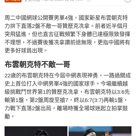
周二中國網球公開賽男單4強，國家新星布雲朝克特
力拚下直落2盤不敵一哥贊歷克冼拿。前者近半個月
突飛猛進，但也直言征戰頻繁下身體已達極限致發揮
不理想，不過賽後獲冼拿讚前途無限，更指中國將有
更多好球員出現。
布雲朝克特不敵一哥
22歲的布雲朝克特在今屆中網表現神勇，一路過關成
史上首位打入中網男單4強的國家球手。今場繼續越
級挑戰鬥世界第1的贊歷克冼拿，布雲朝克特以3:6先
輸第1盤，第2盤周旋至搶7，終以6:7(3:7)再輸1盤，
力戰下直落2盤出局，離場時獲全場球迷起立拍掌鼓
勵。