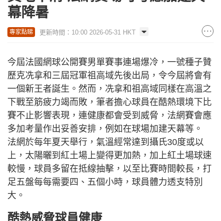
幕降暑
更新時間：10:00 2026-05-31 HKT
專家點睇
今屆法國網球公開賽男單賽事連場爆冷，一號種子贊
歷克冼拿和三屆冠軍祖高域先後出局，令今屆將會有
一個新王者誕生。然而，冼拿和祖高域同樣在高溫之
下戰至筋疲力竭而敗，筆者擔心球員在酷熱環境下比
賽不止影響表現，連健康都會受到威脅，法網賽會應
多加考量作出妥善安排，例如在球場加建天幕等。
法網於每年夏天舉行，氣溫經常達到攝氏30度或以
上，太陽曬到紅土場上變得更加熱，加上紅土場球速
較慢，球員多留在抵線抽擊，以至比賽時間較長，打
足五盤每每需要四、五個小時，球員體力透支特別
大。
酷熱威脅球員健康