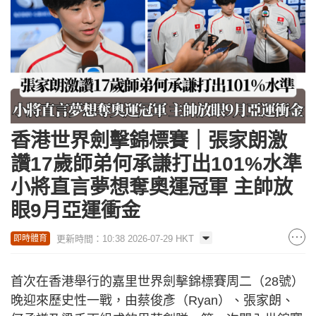
香港世界劍擊錦標賽｜張家朗激
讚17歲師弟何承謙打出101%水準
小將直言夢想奪奧運冠軍 主帥放
眼9月亞運衝金
更新時間：10:38 2026-07-29 HKT
即時體育
首次在香港舉行的嘉里世界劍擊錦標賽周二（28號）
晚迎來歷史性一戰，由蔡俊彥（Ryan）、張家朗、