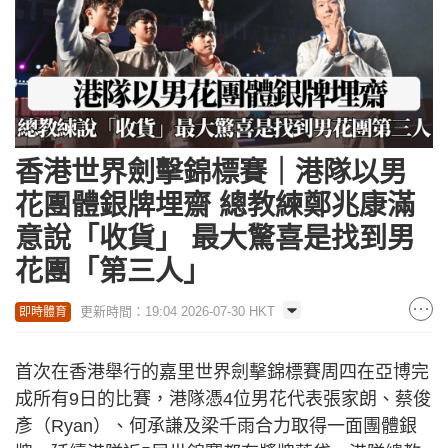
香港世界劍擊錦標賽｜港隊以男
花團體銀牌埋齋 總教練鄭兆康滿
意說「收貨」 最大驚喜是找到男
花團「第三人」
更新時間：19:04 2026-07-30 HKT
即時體育
首次在香港舉行的嘉里世界劍擊錦標賽周四在亞博完
成所有9日的比賽，港隊憑4位男花代表張家朗、蔡俊
彥（Ryan）、何承謙及梁千雨合力取得一面團體銀