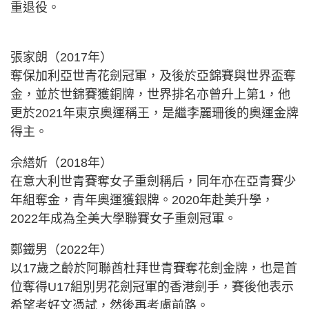
重退役。
張家朗（2017年）
奪保加利亞世青花劍冠軍，及後於亞錦賽與世界盃奪
金，並於世錦賽獲銅牌，世界排名亦曾升上第1，他
更於2021年東京奧運稱王，是繼李麗珊後的奧運金牌
得主。
佘繕妡（2018年）
在意大利世青賽奪女子重劍稱后，同年亦在亞青賽少
年組奪金，青年奧運獲銀牌。2020年赴美升學，
2022年成為全美大學聯賽女子重劍冠軍。
鄭鐵男（2022年）
以17歲之齡於阿聯酋杜拜世青賽奪花劍金牌，也是首
位奪得U17組別男花劍冠軍的香港劍手，賽後他表示
希望考好文憑試，然後再考慮前路。