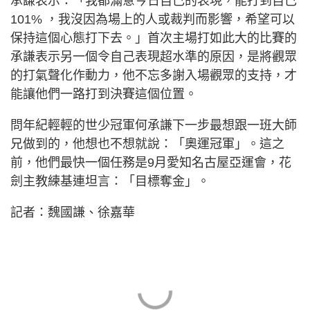
承謙表示：「我都滿意今日自己的表現，能打到自己
101% ，我沒因為場上的人或裁判而影響，希望可以
保持這個心態打下去。」首次主場打如此大的比賽的
承謙表示另一個令自己表現超水準的原因，是將觀眾
的打氣聲化作動力，他不忘多謝入場觀眾的支持，才
能讓他們一路打到決賽這個位置。
問年紀輕輕的世少冠軍何承謙下一步最想跟一班大師
兄做到的，他想也不想就說：「奧運冠軍」。這之
前，他們最快一個任務是9月愛知名古屋亞運會，花
劍主教練基連坦言：「目標奪金」。
記者：魏國謙、徐嘉華