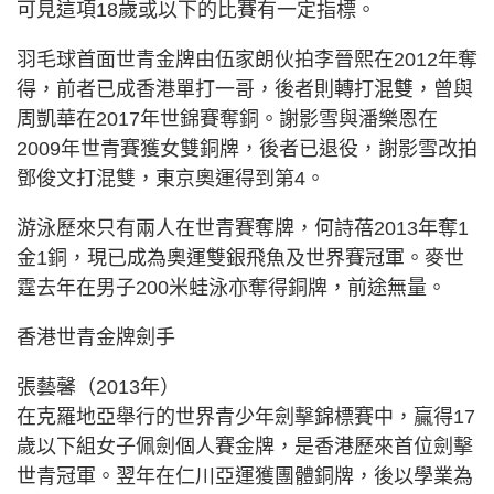
可見這項18歲或以下的比賽有一定指標。
羽毛球首面世青金牌由伍家朗伙拍李晉熙在2012年奪
得，前者已成香港單打一哥，後者則轉打混雙，曾與
周凱華在2017年世錦賽奪銅。謝影雪與潘樂恩在
2009年世青賽獲女雙銅牌，後者已退役，謝影雪改拍
鄧俊文打混雙，東京奧運得到第4。
游泳歷來只有兩人在世青賽奪牌，何詩蓓2013年奪1
金1銅，現已成為奧運雙銀飛魚及世界賽冠軍。麥世
霆去年在男子200米蛙泳亦奪得銅牌，前途無量。
香港世青金牌劍手
張藝馨（2013年）
在克羅地亞舉行的世界青少年劍擊錦標賽中，贏得17
歲以下組女子佩劍個人賽金牌，是香港歷來首位劍擊
世青冠軍。翌年在仁川亞運獲團體銅牌，後以學業為