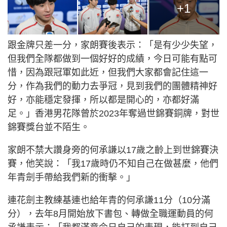
+1
跟金牌只差一分，家朗賽後表示：「是有少少失望，
但我們全隊都做到一個好好的成績，今日可能有點可
惜，因為跟冠軍如此近，但我們大家都會記住這一
分，作為我們的動力去爭冠，見到我們的團體精神好
好，亦能穩定發揮，所以都是開心的，亦都好滿
足。」香港男花隊曾於2023年奪過世錦賽銅牌，對世
錦賽獎台並不陌生。
家朗不禁大讚身旁的何承謙以17歲之齡上到世錦賽決
賽，他笑說：「我17歲時仍不知自己在做甚麼，他們
年青劍手帶給我們新的衝擊。」
連花劍主教練基連也給年青的何承謙11分（10分滿
分），去年8月開始放下書包、轉做全職運動員的何