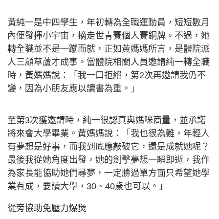
黃純一是中四學生，年初轉為全職運動員，短短數月
內便發揮小宇宙，摘走世青賽個人賽銅牌。不過，她
轉全職並不是一蹴而就，正如黃媽媽所言，是體院派
人三顧草蘆才成事。當體院相關人員邀請純一轉全職
時，黃媽媽說：「我一口拒絕，第2次再邀請我仍不
變，因為小朋友應以讀書為重。」
至第3次獲邀請時，純一很認真與媽咪商量，並承諾
將來會大學畢業。黃媽媽說：「我也很為難，年輕人
有夢想是好事，而我到底應敲破它，還是成就她呢？
最後我從她角度出發，她的劍擊夢想一瞬即逝，我作
為家長能協助她們尋夢，一定勝過單方面只希望她學
業有成，要讀大學，30、40歲也可以。」
從旁協助免壓力爆煲