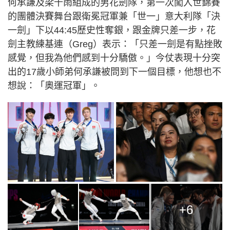
何承謙及梁千雨組成的男花劍隊，第一次闖入世錦賽
的團體決賽舞台跟衛冕冠軍兼「世一」意大利隊「決
一劍」下以44:45歷史性奪銀，跟金牌只差一步，花
劍主教練基連（Greg）表示：「只差一劍是有點挫敗
感覺，但我為他們感到十分驕傲。」今仗表現十分突
出的17歲小師弟何承謙被問到下一個目標，他想也不
想說：「奧運冠軍」。
+6