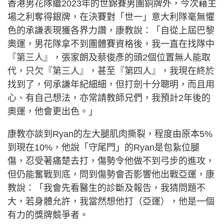
香港男花隊繼2023年的世錦賽男團銅牌外，今次藉主
場之利奪得銀牌，在決賽對「世一」意大利隊毫無懼
色的承謙表現獲各界力讚，康教說：「自從上屆巴黎
奧運，男花隊拿不到團體賽資格後，我一直在找隊中
『第三人』，張家朗及蔡俊彥的頭2個位置無人能取
代，只欠『第三人』，甚至『第四人』，我現在終於
找到了，何承謙年紀細細，但打劍十分聰明，而且用
心、有自己想法，亦常請教師兄們，我預計2年後的
奧運，他會更出色。」
康教亦談到Ryan的左大腿肌肉撕裂，程度由原本5%
到現在10%，他說「守尾門」的Ryan是包紥位腿
傷，忍受著痛楚去打，傷勢令他做不到弓步的進攻，
但仍能奮戰到底，問到傷勢會否影響他出戰亞運，康
教說：「我會先看醫生的診斷及報告，我猜問題不
大，若身體允許，我當然想他打（亞運），他是一個
有力的獎牌競爭者。