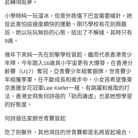
此轉項追夢。
小學時純一玩溜冰，但意外跌傷下巴並需要縫針，她
從此害怕這速度頗快的運動。剛巧學校有花劍興趣
班，她以玩玩無妨的心態，結出了不解緣，其時只有
9歲。
幾年下來純一先在劍擊學校冒起，繼而代表香港青少
年隊，今年踏入16歲其小宇宙更有大爆發，在香港分
齡賽（U17）奪冠，亞青賽少年組奪銀牌，世青賽少
年組獲季軍。在不斷成長和進步中，小女孩希望像東
京奧運女花冠軍Lee Kiefer一樣，有跳躍和進取的打
法，香港女飛魚何詩蓓的「勁而謙虛」也是她想學習
的好態度。
何詩蓓伍家朗世青賽冒起
阣了劍擊外，其他項目的世青賽都是名將冒起場合，