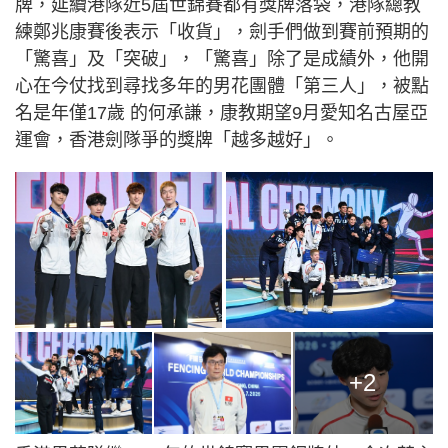
牌，延續港隊近5屆世錦賽都有獎牌落袋，港隊總教
練鄭兆康賽後表示「收貨」，劍手們做到賽前預期的
「驚喜」及「突破」，「驚喜」除了是成績外，他開
心在今仗找到尋找多年的男花團體「第三人」，被點
名是年僅17歲 的何承謙，康教期望9月愛知名古屋亞
運會，香港劍隊爭的獎牌「越多越好」。
+2