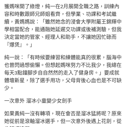
獲媽咪開了綠燈，純一在2月展開全職之路，訓練內
容和時數跟師兄師姐看齊，但學業、功課和考試繼
續，黃媽媽說：「雖然她念的浸會大學附屬王錦輝中
學相當配合，能通融她延遲交功課或後補測驗，但我
決定當她的管家、經理人和助手，不讓她因忙碌而
『爆煲』。」
純一說：「有時候要練習和練體能真的很累，腦海中
也曾閃過想偷懶。但想起媽咪努力不比我少，我總在
每天3點鐘腳步自自然然的走入了健身房。」要成就
體壇新星，除了選手用功，父母背後心血也是不可缺
少。
一次意外 溜冰小童變少女劍手
如果黃純一沒有轉項，現在會否是溜冰猛將呢？原來
她從前是滾軸溜冰選手，但一次意外後遇上花劍，從