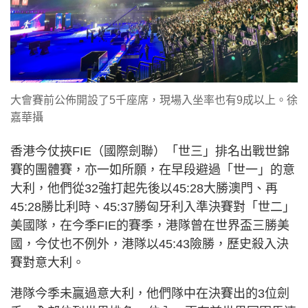
大會賽前公佈開設了5千座席，現場入坐率也有9成以上。徐
嘉華攝
香港今仗挾FIE（國際劍聯）「世三」排名出戰世錦
賽的團體賽，亦一如所願，在早段避過「世一」的意
大利，他們從32強打起先後以45:28大勝澳門、再
45:28勝比利時、45:37勝匈牙利入準決賽對「世二」
美國隊，在今季FIE的賽季，港隊曾在世界盃三勝美
國，今仗也不例外，港隊以45:43險勝，歷史殺入決
賽對意大利。
港隊今季未贏過意大利，他們隊中在決賽出的3位劍