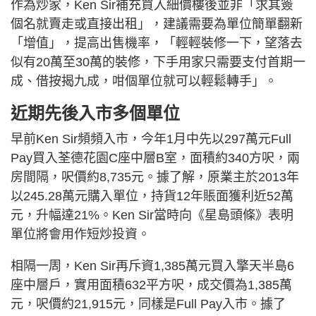
作為炒家，Ken Sir補充買入細價樓後並非「求其簽
個名就賣走或直接出租」，建議需要為單位簡單翻新
「增值」，提高出售機率，「輕輕裝修一下，望落去
似有20萬至30萬的裝修，下手用家只需要支付首期一
成、借按揭九成，咁個單位就可以輕鬆轉手」。
近期先後入市多個單位
早前Ken Sir頻頻入市，今年1月中先以297萬元Full
Pay買入荃德花園C座中層B室，面積約340方呎，兩
房間隔，呎價約8,735元。據了解，原業主於2013年
以245.28萬元購入單位，持貨12年賬面獲利近52萬
元，升幅達21%。Ken Sir當時向《星島頭條》表明
單位將會用作短炒投資。
相隔一周，Ken Sir再斥資1,385萬元買入擎天半島6
座中層戶，實用面積632平方呎，成交價為1,385萬
元，呎價約21,915元，同樣是Full Pay入市。據了