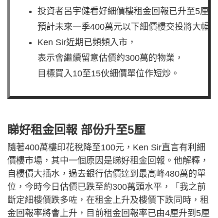
投資者呂宇健看好細價樓租金回報已升至5厘水
預計未來一季400萬元以下細價樓交投將大幅
Ken Sir近期已頻頻入市，
表示會繼續留意估價約300萬的物業，
目標買入10至15伙細價單位作短炒。
睇好租金回報 部份升至5厘
隨著400萬樓印花稅降至100元，Ken Sir直言有利細
價樓市場，其中一個原因是睇好租金回報。他解釋，
自樓價大插水，過去銀行估價達到最高峰480萬的單
位，今時今日估價已跌至約300萬頭水平，「我之前
斷定細樓價跌多咗，在租金上升及樓價下跌同時，租
金回報率將會上升，目前租金回報率已由4厘升到5厘