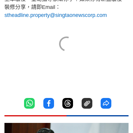
裝修分享，請即Email：
stheadline.property@singtaonewscorp.com