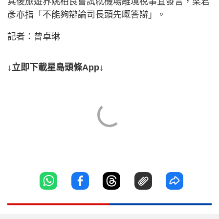
其後旅遊界姚柏良嘗試就機場離境稅事宜發言，梁君
彥亦指「不能夠辯論司長頭先嘅答辯」。
記者：曾卓琳
↓立即下載星島頭條App↓