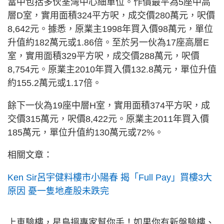
當中包括多伙荃灣中心細單位。作價最平為5座中高
層D室，實用面積324平方呎，成交價280萬元，呎價
8,642元。據悉，原業主1998年買入價98萬元，單位
升值約182萬元或1.86倍。至於另一伙為17座高層E
室，實用面積329平方呎，成交價288萬元，呎價
8,754元。原業主2010年買入價132.8萬元，單位升值
約155.2萬元或1.17倍。
餘下一伙為19座中層H室，實用面積374平方呎，成
交價315萬元，呎價8,422元。原業主2011年買入價
185萬元，單位升值約130萬元或72%。
相關文章：
Ken Sir呂宇健料樓市小陽春 揭「Full Pay」買樓3大
原因 憂一隻地產股未跌完
上車驗樓，星島搵專家幫你手！如果你有新盤驗樓、