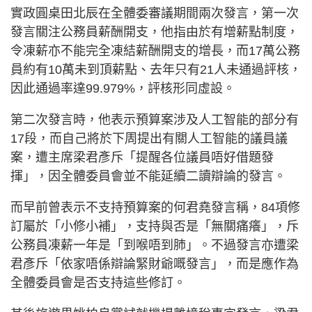
實政圓桌田北辰在全體委審議期間兩次發言，第一次
發言關注公務員薪酬開支，他指由於有增薪點制度，
令凍薪亦不能完全凍結薪酬開支的增長，而17萬公務
員約有10萬未到頂薪點、去年只有21人未通過評核，
因此通過率達99.979%，評核形同虛設。
第二次發言時，他表示預算案涉及人工智能的部分有
17段，而自己將於下周提出有關人工智能的議員議
案，遭主席梁君彥斥「提醒各位議員唔好借題發
揮」，因全體委員會並不能延續二讀辯論的發言。
而早前曾表示不支持預算案的何君堯發言稱，84項修
訂屬於「小修小補」，支持與否是「無關痛癢」，斥
公務員凍薪一年是「到喉唔到肺」。不過發言亦遭梁
君彥斥「依家唔係辯論緊財爺嘅發言」，而是應作為
全體委員會是否支持這些修訂。