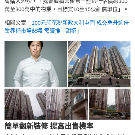
會購入短炒，「我會繼續去留意一些銀行估價約300
萬至300萬中的物業，目標買10至15伙細價單位」。
相關文章：
100元印花稅新政大利屯門 成交急升逾倍
業界稱市場悲觀 需續推「甜招」
簡單翻新裝修 提高出售機率