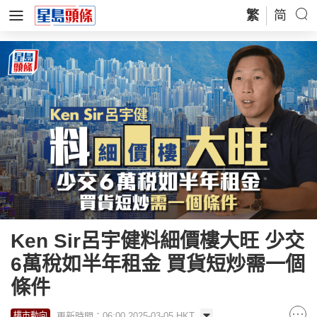
繁
简
Ken Sir呂宇健料細價樓大旺 少交
6萬稅如半年租金 買貨短炒需一個
條件
更新時間：06:00 2025-03-05 HKT
樓市動向