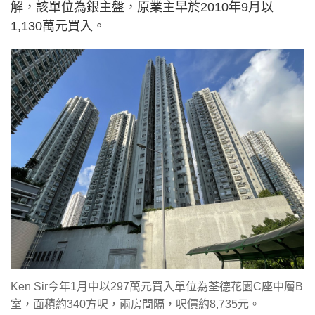
解，該單位為銀主盤，原業主早於2010年9月以
1,130萬元買入。
Ken Sir今年1月中以297萬元買入單位為荃德花園C座中層B
室，面積約340方呎，兩房間隔，呎價約8,735元。