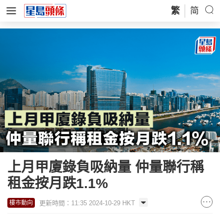
繁
简
上月甲廈錄負吸納量 仲量聯行稱
租金按月跌1.1%
更新時間：11:35 2024-10-29 HKT
樓市動向