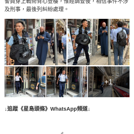
警員穿上戰術背心登樓，惟經調查後，相信事件不涉
及刑事，最後列糾紛處理。
+1
↓追蹤《星島頭條》WhatsApp頻道↓