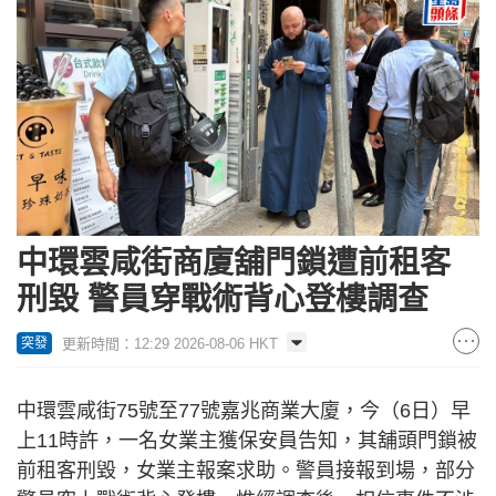
中環雲咸街商廈舖門鎖遭前租客
刑毀 警員穿戰術背心登樓調查
更新時間：12:29 2026-08-06 HKT
突發
中環雲咸街75號至77號嘉兆商業大廈，今（6日）早
上11時許，一名女業主獲保安員告知，其舖頭門鎖被
前租客刑毀，女業主報案求助。警員接報到場，部分