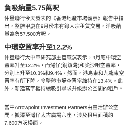
負吸納量5.75萬呎
仲量聯行今天發表的《香港地產市場觀察》報告中指
出，整體甲廈在9月份未有錄大宗租賃交易，淨吸納
量為負57,500方呎。
中環空置率升至12.2%
仲量聯行大中華研究部主管龐溟表示，9月底中環空
置率升至12.2%，而灣仔(銅鑼灣)和尖沙咀空置率，
分別上升至10.3%和9.4%。然而，港島東和九龍東空
置率有所下降，令整體市場空置率維持在13.4%。此
外，新建寫字樓持續吸引尋求升級辦公空間的租戶。
當中Arrowpoint Investment Partners由靈活辦公空
間，搬遷至灣仔太古廣場六座，涉及租用面積約
7,600方呎樓面。