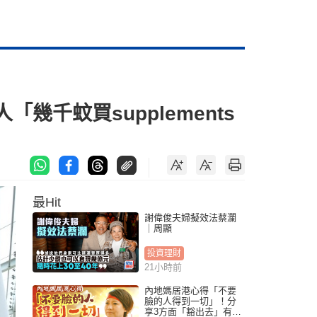
幾千蚊買supplements
最Hit
謝偉俊夫婦擬效法蔡瀾
｜周顯
投資理財
21小時前
內地媽居港心得「不要
臉的人得到一切」！分
享3方面「豁出去」有著