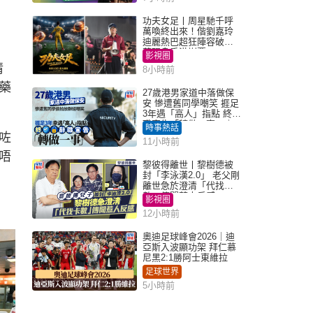
功夫女足丨周星馳千呼
萬喚終出來！偕劉嘉玲
迪麗熱巴超狂陣容破天
荒現身香港謝票
影視圈
情
8小時前
藥
27歲港男家道中落做保
安 慘遭舊同學嘲笑 捱足
3年遇「高人」指點 終辭
職宣告「轉做一事」｜
時事熱話
Juicy叮
咗
11小時前
唔
黎彼得離世丨黎樹德被
封「李泳漢2.0」 老父剛
離世急於澄清「代找卡
數」傳聞惹人反感
影視圈
12小時前
奧迪足球峰會2026｜迪
亞斯入波顯功架 拜仁慕
尼黑2:1勝阿士東維拉
足球世界
5小時前