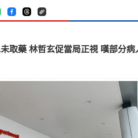
未取藥 林哲玄促當局正視 嘆部分病人「