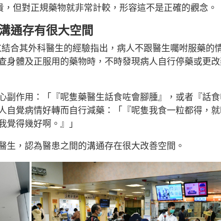
不覺得貴，但對正規藥物就非常計較，形容這不是正確的觀念。
 溝通存有很大空間
哲玄結合其外科醫生的經驗指出，病人不跟醫生囑咐服藥的
查身體及正服用的藥物時，不時發現病人自行停藥或更改
心副作用：「『呢隻藥醫生話食咗會腳腫』，或者『話食
人自覺病情好轉而自行減藥：「『呢隻我食一粒都得，就
我覺得幾好啊。』」
醫生，認為醫患之間的溝通存在很大改善空間。