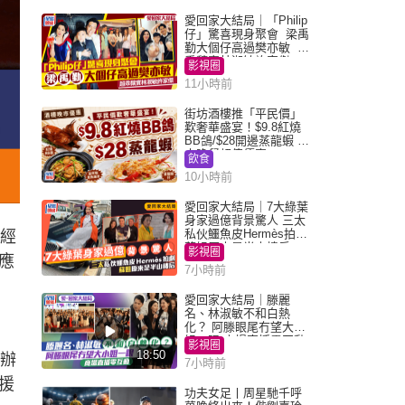
愛回家大結局｜「Philip
仔」驚喜現身聚會 梁禹
勤大個仔高過樊亦敏 超
乖黐實林淑敏許家傑
影視圈
11小時前
街坊酒樓推「平民價」
歎奢華盛宴！$9.8紅燒
BB鴿/$28開邊蒸龍蝦 3
大晚餐超值優惠
飲食
10小時前
愛回家大結局｜7大綠葉
身家過億背景驚人 三太
私伙鱷魚皮Hermès拍劇
空經
蘇姐原來是半山樓后
影視圈
應
7小時前
愛回家大結局｜滕麗
名、林淑敏不和白熱
化？ 阿滕眼尾冇望大小
姐一眼 商場直播零互動
影視圈
18:50
舉辦
7小時前
援
功夫女足丨周星馳千呼