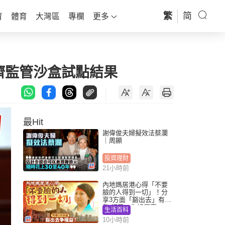
繁
简
育
體育
大灣區
專欄
更多
經濟監管沙盒試點結果
最Hit
謝偉俊夫婦擬效法蔡瀾
｜周顯
投資理財
21小時前
內地媽居港心得「不要
臉的人得到一切」！分
享3方面「豁出去」有著
數 網民：你好厲害
生活百科
10小時前