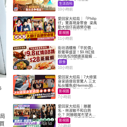
數 網民：你好厲害
生活百科
10小時前
愛回家大結局｜「Philip
仔」驚喜現身聚會 梁禹
勤大個仔高過樊亦敏 超
乖黐實林淑敏許家傑
影視圈
11小時前
街坊酒樓推「平民價」
歎奢華盛宴！$9.8紅燒
BB鴿/$28開邊蒸龍蝦 3
大晚餐超值優惠
飲食
10小時前
愛回家大結局｜7大綠葉
身家過億背景驚人 三太
私伙鱷魚皮Hermès拍劇
6
蘇姐原來是半山樓后
影視圈
7小時前
愛回家大結局｜滕麗
名、林淑敏不和白熱
化？ 阿滕眼尾冇望大小
當局
姐一眼 商場直播零互動
影視圈
買
18:50
7小時前