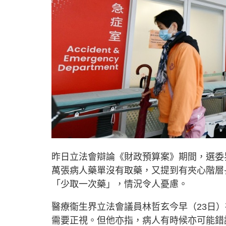
昨日立法會辯論《財政預算案》期間，選委
萬張病人藥單沒有取藥，又提到有夾心階層長
「少取一次藥」，情況令人憂慮。
醫療衞生界立法會議員林哲玄今早（23日
需要正視。但他亦指，病人有時候亦可能錯