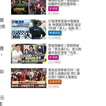
萬喚終出來！偕劉嘉玲
迪麗熱巴超狂陣容破天
荒現身香港謝票
影視圈
8小時前
關
27歲港男家道中落做保
安 慘遭舊同學嘲笑 捱足
使用
3年遇「高人」指點 終辭
職宣告「轉做一事」｜
時事熱話
Juicy叮
11小時前
黎彼得離世丨黎樹德被
運
封「李泳漢2.0」 老父剛
離世急於澄清「代找卡
，
數」傳聞惹人反感
影視圈
12小時前
奧迪足球峰會2026｜迪
圳
亞斯入波顯功架 拜仁慕
尼黑2:1勝阿士東維拉
足球世界
5小時前
港元
產