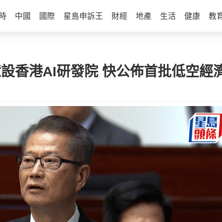
時
中國
國際
星島申訴王
財經
地產
生活
健康
教
0億設香港AI研發院 快公佈首批低空