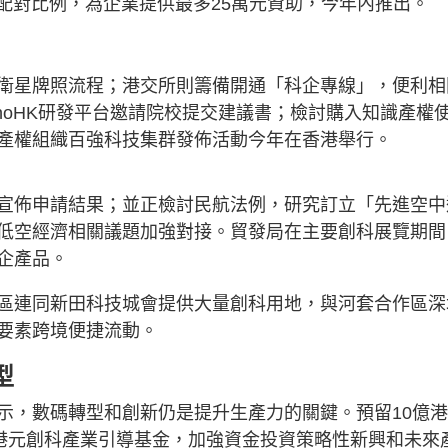
2配對比例，為企業提供最多25萬元資助，今年內推出。
衛星牌照流程；港交所則籌備開通「科企專線」，便利相
noHK研發平台邀請院校提交建議書；檢討購入知識產權
產權組織百強科技集群發佈活動今年在香港舉行。
宣佈申請結果；並正檢討民航法例，研究訂立「先進空中
低空經濟相關議題加強對接。貿發局在主要創科展覽期間
企產品。
區連同新田科技城會提供大量創科用地，與河套合作區深
要素跨境便捷流動。
型
示，數碼轉型和創新仍是提升生產力的關鍵。預留10億
億港元創科產業引導基金，加強資金投資策略性新興和未來