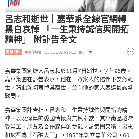
呂志和逝世｜嘉華系全線官網轉
黑白哀悼 「一生秉持誠信與開拓
精神」 附訃告全文
更新時間：23:11 2024-11-11 HKT
商業創科
嘉華集團創辦人呂志和於11月7日逝世，享年95歲。
嘉華集團在訃告表示，他在一眾家人的陪伴下安然離
世，藉此深切哀悼其離世，並向他的家人表達最誠摯
慰問。
嘉華集團訃告指，呂志和一生秉持誠信與開拓的精
神，以及深厚的愛國情懷與無私奉獻，其高尚品格深
受員工、朋友及合作夥伴的愛戴。該集團又稱，呂志
和被譽為「石礦大王」，1955年創立嘉華公司，60