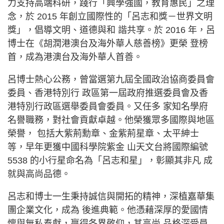
力支持高端科研，踐行「興學強國，教育惠民」之理
念，於 2015 年創立國際性的「呂志和獎－世界文明
獎」，倡導文明、道德與和 諧共享。於 2016 年，呂
博士在《胡潤港澳台及海外華人慈善榜》更榮 登榜
首，成為港澳台及海外華人首善。
呂博士熱心公務，曾當選第九屆全國政治協商委員會
委員、香港特別行 政區第一屆政府推選委員會及香
港特別行政區選舉委員會委員。又任多 家知名學府
名譽職務，對社會貢獻卓越。他榮獲眾多國際與地區
榮譽， 包括大紫荊勳章、金紫荊星章、太平紳士
等，早年更獲中國科學院紫金 山天文台將國際編號
5538 的小行星命名為「呂志和星」，彰顯其非凡 成
就與高尚品德。
呂志和博士一生秉持誠信與開拓的精神，深植嘉華集
團企業文化，成為 後進典範。他憑藉深厚的愛國情
懷與無私奉獻，贏得各界敬仰，其高尚 品格深受員