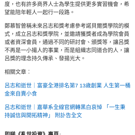
度，也有許多商界人士為學生提供更多實習機會，希
望能陪年輕人一起行一段路。
鄭慕智曾稱未來呂志和獎考慮參考諾貝爾獎學院的模
式，成立呂志和獎學院，並邀請獲獎者成為學院會員
或者資深會員，通過不同的研討會、頒獎等，讓呂獎
不再是一小撮人的事業，而是組織志同道合的人，讓
呂獎的理念持久傳承、發揚光大。
相關文章︰
呂志和逝世｜
富豪全港排名第7 13歲創業 人生第一桶
金來自賣小食
呂志和逝世｜嘉華系全線官網轉黑白哀悼 「一生秉
持誠信與開拓精神」 附訃告全文
即睇《亂世投資》專頁↓