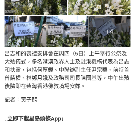
+4
呂志和的喪禮安排會在周四（5日）上午舉行公祭及
大殮儀式，多名港澳政界人士及駐港機構代表為呂志
和扶靈，包括何厚鏵、中聯辦副主任尹宗華、前特首
曾蔭權、林鄭月娥及政務司司長陳國基等，中午出殯
後隨即在柴灣香港佛教墳場安葬。
記者：黃子龍
↓立即下載星島頭條App↓