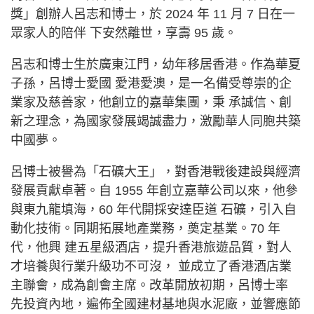
獎」創辦人呂志和博士，於 2024 年 11 月 7 日在一
眾家人的陪伴 下安然離世，享壽 95 歲。
呂志和博士生於廣東江門，幼年移居香港。作為華夏
子孫，呂博士愛國 愛港愛澳，是一名備受尊崇的企
業家及慈善家，他創立的嘉華集團，秉 承誠信、創
新之理念，為國家發展竭誠盡力，激勵華人同胞共築
中國夢。
呂博士被譽為「石礦大王」，對香港戰後建設與經濟
發展貢獻卓著。自 1955 年創立嘉華公司以來，他參
與東九龍填海，60 年代開採安達臣道 石礦，引入自
動化技術。同期拓展地產業務，奠定基業。70 年
代，他興 建五星級酒店，提升香港旅遊品質，對人
才培養與行業升級功不可沒， 並成立了香港酒店業
主聯會，成為創會主席。改革開放初期，呂博士率
先投資內地，遍佈全國建材基地與水泥廠，並響應節