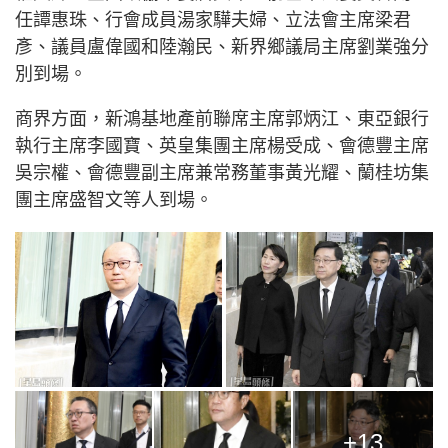
任譚惠珠、行會成員湯家驊夫婦、立法會主席梁君
彥、議員盧偉國和陸瀚民、新界鄉議局主席劉業強分
別到場。
商界方面，新鴻基地產前聯席主席郭炳江、東亞銀行
執行主席李國寶、英皇集團主席楊受成、會德豐主席
吳宗權、會德豐副主席兼常務董事黃光耀、蘭桂坊集
團主席盛智文等人到場。
+13