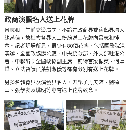
政商演藝名人送上花牌
呂志和一生前交遊廣闊，不論是政商界或演藝界均人
緣甚佳，故社會各界人士紛紛送上花牌向呂志和悼
念。記者現場所見，最少有80個花牌，包括國務院港
澳辦、全國政協辦公廳、中央統戰部、外交部駐港公
署、中聯辦；全國政協副主席，前特首梁振英、何厚
鏵、立法會議員葉劉淑儀等都有分別有送上花牌。
另多名體育界及演藝界名人，如甄子丹夫婦、劉德
華、張學友及姚明等亦有送上花牌致意。