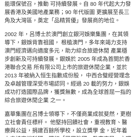
能環保號召，推動 可持續發展。自 80 年代起大力發
展香港及美國地產業務；90 年代版圖 更擴展至長三
角及大灣區，奠定「品精質優」發展商的地位。
2002 年，呂博士於澳門創立銀河娛樂集團，在其領
導下，銀娛背靠祖國， 根植澳門，多年來竭力支持
澳門經濟邁向適度多元，助力綜合旅遊休閒 產業穩
步創新及可持續發展。銀娛於 2005 年成為首間於香
港聯合交易 所有限公司上市的旅遊休閒企業，並於
2013 年被納入恒生指數成份股， 中西合璧經營理念
及卓越管理深受市場認同。經過 20 載的努力，銀娛
成功打造國際品牌，獲獎無數，成為全球首屈一指的
綜合旅遊休閒企業 之一。
嘉華集團在呂博士領導下，不僅商業成就斐然，更樹
立社會責任標杆。 他堅持回饋社會，重視教育、醫
療與公益，捐建百餘所學校，設立獎學 金，近年着