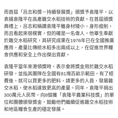
而首屆「呂志和獎－持續發展獎」頒獎予袁隆平，以
表揚袁隆平在高產雜交水稻技術的貢獻。在首屆頒獎
典禮上，呂志和稱讚袁隆平雖身材矮小，身形瘦削，
而且看起來很樸實，但的確是一名偉人。他畢生奉獻
於雜交水稻研究，其研究成果在1976年已在全國推廣
應用，產量比傳統水稻多出兩成以上，在促進世界糧
食供應和安全上作出傑出貢獻。
袁隆平當年來港領獎時，表示會將獎金用於雜交水稻
研發，並指其團隊在全國有81塊百畝示範田，有了經
費後，就可以買更多的肥料，請更多的人員，發展雜
交水稻，使水稻達致更高的產量。同年，袁隆平捐出
300萬元人民幣，向8個獲「袁隆平農業科技獎」的單
位和團體頒發獎金，鼓勵他們繼續促進雜交水稻技術
和地區糧食生產的穩定發展。