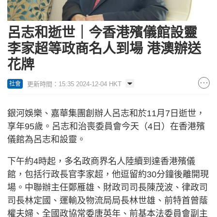
呂志和逝世｜今香港殯儀館設靈
李家超等政商名人到場 港澳辦送
花牌
更新時間：15:35 2024-12-04 HKT
社會
銀河娛樂、嘉華集團創辦人呂志和於11月7日逝世，
享年95歲。呂志和治喪委員會今天（4日）在香港殯
儀館為呂志和設靈。
下午約4時起，多名政商界名人陸續到達香港殯儀
館，包括行政長官李家超，他逗留約30分鐘後離開現
場。中聯辦主任鄭雁雄、財政司司長陳茂波、律政司
司長林定國、運輸及物流局局長林世雄、前特首曾蔭
權夫婦、全國政協常委唐英年、前基本法委員會副主