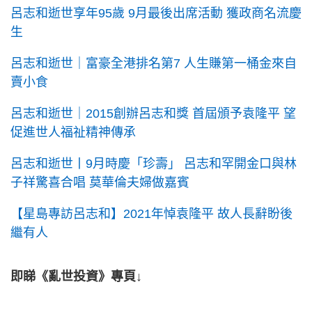
呂志和逝世享年95歲 9月最後出席活動 獲政商名流慶
生
呂志和逝世｜富豪全港排名第7 人生賺第一桶金來自
賣小食
呂志和逝世｜2015創辦呂志和獎 首屆頒予袁隆平 望
促進世人福祉精神傳承
呂志和逝世丨9月時慶「珍壽」 呂志和罕開金口與林
子祥驚喜合唱 莫華倫夫婦做嘉賓
【星島專訪呂志和】2021年悼袁隆平 故人長辭盼後
繼有人
即睇《亂世投資》專頁↓