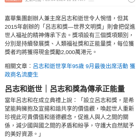
嘉華集團創辦人兼主席呂志和逝世令人惋惜，但其
2015年創辦的「呂志和獎—世界文明獎」則會把促進
世人福祉的精神傳承下去。獎項設有三個獎項類別，
分別是持續發展獎、人類福祉獎和正能量獎，每位獲
獎者均將獲得現金獎勵2,000萬港元。
相關文章︰
呂志和逝世享年95歲 9月最後出席活動 獲
政商名流慶生
呂志和逝世｜呂志和獎為傳承正能量
當年呂志和在成立典禮上說：「設立呂志和獎，是希
望能夠擁抱及宣揚和諧共享的價值觀，喚起世人重新
珍視此可貴價值和道德觀念，促進人與人之間的關
係，減少國與國之間的矛盾和紛爭，守護大自然賦予
的美好資源。」