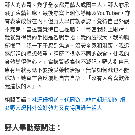
野人的表哥。幾乎全家都是藝人或圈中人，野人亦承
襲了演藝細胞，最後亦當上瑜伽導師及YouTuber，亦
有表演成份在內。但野人早前就承認，覺得自己外觀
不完美，曾透露覺得自己極肥：「每當我閉上眼睛，
我就覺得我的手指是香腸手指，我的腿很大，我的胸
部很平。我一下子感到焦慮、沒安全感和沮喪。我追
逐所謂的理想體重，經歷了很多不同的飲食，使我的
身體變得傷心。」當被質疑為何不減肥，野人指自己
患有甲狀腺低下要接受藥物治療，無論如何減也不能
成功，她直言會反覆地自言自語：「沒有人會喜歡像
我這樣的人」。
相關閱讀：
林珊珊祖孫三代同遊高雄由朝玩到晚 細
女野人爆料外公好體力又食得勝過年輕人
野人舉動惹關注：