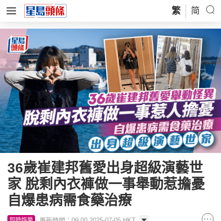
繁
简
36歲崔建邦舊愛出身超級演藝世
家 脫剩內衣褲做一事舉動惹擔憂
自爆患病需食藥治療
更新時間：09:00 2025-07-05 HKT
即時娛樂