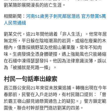
劉某隨即展開漫長的逃亡生涯。
相關新聞：
河南51歲男子刺死鄰居潛逃 官方懸賞5萬
人民幣通緝
劉某交代，這21年間他過着「非人生活」。他常年居
無定所，平日躲在陰暗潮濕的岩洞，或縮在廢棄的木
棚內，僅靠採摘野菜及挖掘山薯果腹，常年不知肉
味。生病發燒全憑身體硬撐，遇上強颱風也只能蜷縮
在石縫中凍得瑟瑟發抖。他因為法律意識淡薄，誤以
為「被捕就是死路一條」。
村民一句話牽出線索
昌江縣公安局21年來從未放棄追捕。轉機出現在今年
春節前，民警在入戶走訪時，有村民隨口提到：「曾
於霸王嶺山腳見過懸賞通告上的疑犯。」警方鎖定範
圍後，聯合村幹部登門造訪劉某的四弟。