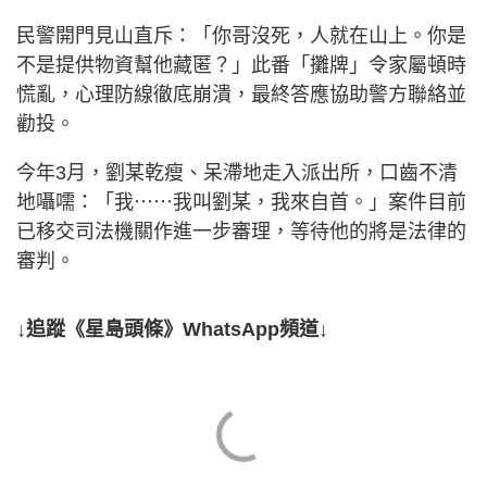
民警開門見山直斥：「你哥沒死，人就在山上。你是
不是提供物資幫他藏匿？」此番「攤牌」令家屬頓時
慌亂，心理防線徹底崩潰，最終答應協助警方聯絡並
勸投。
今年3月，劉某乾瘦、呆滯地走入派出所，口齒不清
地囁嚅：「我⋯⋯我叫劉某，我來自首。」案件目前
已移交司法機關作進一步審理，等待他的將是法律的
審判。
↓追蹤《星島頭條》WhatsApp頻道↓