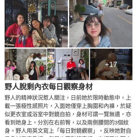
+17
野人脫剩內衣每日觀察身材
野人的精神狀況惹人關注，日前她於限時動態中，上
載一張極性感照片，入面她僅穿上胸圍和內褲，於疑
似更衣室或浴室中對鏡自拍，身材可謂一覽無遺，亦
看到她身上，分別在右前臀，以及兩側腰間的3個紋
身。野人用英文寫上「每日對鏡觀察」，反映她對自