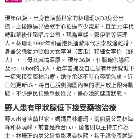
現年61歲、出身自演藝世家的林珊珊以DJ身分出
道，之後踩過界做歌手亦拍過不少電影，直至90年代
轉戰幕後任職唱片公司，現為草蜢、鄭伊健等經理
人。林珊珊1992年和香港奧運游泳代表李啟淦離婚，
身兼父職獨力照顧大女李澄（西瓜）和細女李怡（野
人），三母女感情深厚。 現年36歲、任職瑜伽導師
及YouTuber的野人，近年曾提及自己患有甲狀腺低下
一症需接受藥物治療，她亦承認不時有容顏焦慮。近
日她更新IG，將自已脫剩胸圍內褲的照片放上限時動
態，不少網民指她舉動怪異，擔心她的健康狀態。
野人患有甲狀腺低下接受藥物治療
野人出身演藝世家，媽媽是林珊珊，兩個舅父是林海
峰和林曉峰，前者是商台DJ、後者則以主持工作為
主。林珊珊的舅父是電影演員狄龍，其子譚俊彥就是