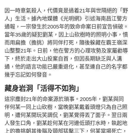
因一時意氣殺人，代價竟是過着21年與世隔絕的「野
人」生活。據內地媒體《光明網》引述海南昌江警方
通報，一宗發生於2005年的致命命案日前宣告偵破。
當年35歲的疑犯劉某，因上山砍樹時的照明小事，憤
而用扁擔（擔挑）將同伴打死，隨後躲藏在霸王嶺深
山整整21年。日前，他在警方的心理攻勢及家屬勸導
下，終於走出大山投案自首，但因長期缺乏與人溝
通，他的語言功能已嚴重退化，甚至連自己的名字都
幾乎忘記如何發音。
藏身岩洞「活得不如狗」
這宗塵封21年的命案源於瑣事。2005年，劉某與同
伴何某一同上山砍樹，當晚劉某戴着頭燈只為自己照
明，遭何某開玩笑調侃，劉某覺得丟了面子。翌日兩
人發生口角，劉某趁何某在河邊低頭打水時，執起地
上的擔挑朝其後腦及頸部猛擊三下，何某當場死亡，