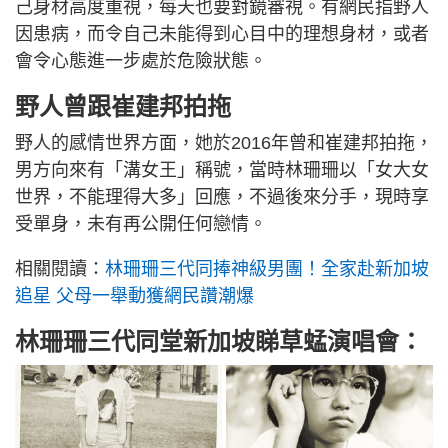
己身材高度重視，每天也要對鏡審視。有網民指野人
因患病，而令自己未能得到心目中的理想身材，或者
會令心態進一步處於危險狀態。
野人曾跟崔建邦拍拖
野人的感情世界方面，她於2016年曾和崔建邦拍拖，
男方向來有「溝女王」稱號，當時林珊珊以「女大女
世界，不能理得大多」回應，不過後來分手，現時享
受單身，未有再公開任何戀情。
相關閱讀：
林珊珊三代同捧神級男團！全家赴新加坡
追星 父母一舉動獲網民讚潮爆
林珊珊三代同堂新加坡睇草蜢演唱會：