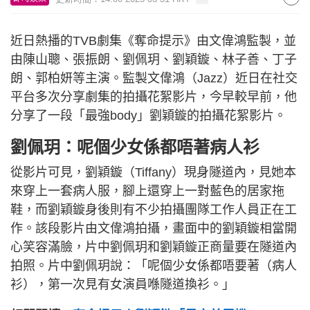
近日熱播的TVB劇集《奪命提示》由文偉鴻監製，並
由陳山聰、張振朗、劉佩玥、劉穎鏇、林子善、丁子
朗、郭柏妍等主演。監製文偉鴻（Jazz）近日在社交
平台多次分享劇集的拍攝花絮影片，今早較早前，他
分享了一段「最強body」劉穎鏇的拍攝花絮影片。
劉佩玥：呢個少女係都唔著病人衫
從影片可見，劉穎鏇（Tiffany）現身隧道內，見她本
來穿上一套病人服，腳上還穿上一對藍色的居家拖
鞋，而劉穎鏇身後則有不少拍攝團隊工作人員正在工
作。該段影片由文偉鴻拍攝，畫面中的劉穎鏇相當開
心笑容滿臉，片中劉佩玥和劉穎鏇正商量要在隧道內
拍照。片中劉佩玥說：「呢個少女係都唔要著（病人
衫），第一次見有女演員喺隧道換衫。」