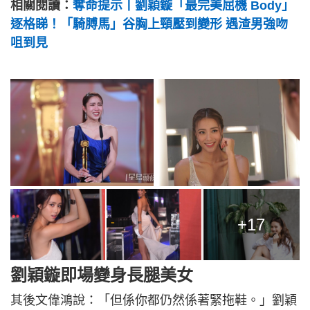
相關閱讀：
奪命提示丨劉穎鏇「最完美屈機 Body」
逐格睇！「騎膊馬」谷胸上頸壓到變形 遇渣男強吻
咀到見
+17
劉穎鏇即場變身長腿美女
其後文偉鴻說：「但係你都仍然係著緊拖鞋。」劉穎