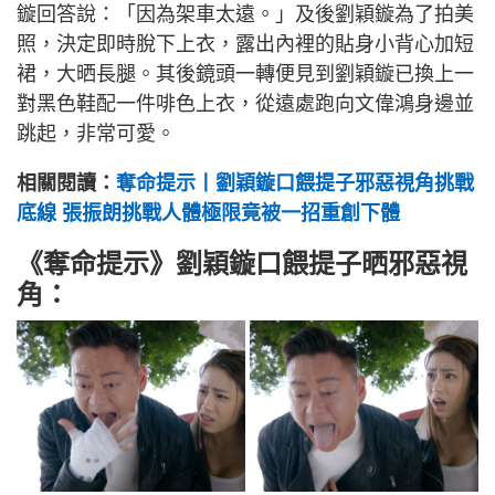
鏇回答說：「因為架車太遠。」及後劉穎鏇為了拍美
照，決定即時脫下上衣，露出內裡的貼身小背心加短
裙，大晒長腿。其後鏡頭一轉便見到劉穎鏇已換上一
對黑色鞋配一件啡色上衣，從遠處跑向文偉鴻身邊並
跳起，非常可愛。
相關閱讀：
奪命提示丨劉穎鏇口餵提子邪惡視角挑戰
底線 張振朗挑戰人體極限竟被一招重創下體
《奪命提示》劉穎鏇口餵提子晒邪惡視
角：