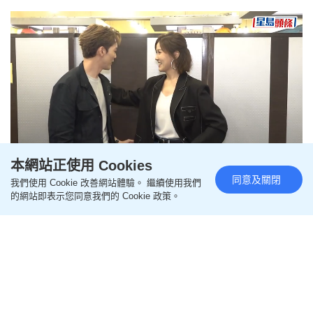
本網站正使用 Cookies
Loaded
:
Unmute
6.01%
同意及關閉
我們使用 Cookie 改善網站體驗。 繼續使用我們
劉佩玥否認爆「重點提防男藝人
的網站即表示您同意我們的 Cookie 政策。
黑名單」：只是得幾個名唔係個
list 「渣男」阮浩棕慘被配圖：笑
咗一下與我冇關
更新時間：07:41 2026-08-05 HKT
影視圈