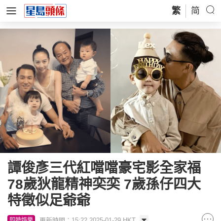
繁
简
譚俊彥三代紅噹噹豪宅影全家福
78歲狄龍精神奕奕 7歲孫仔四大
特徵似足爺爺
更新時間：15:22 2025-01-29 HKT
即時娛樂