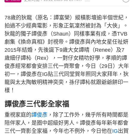
78歲的狄龍（原名：譚富榮）縱橫影壇逾半個世紀，
拍過不少經典電影，形象正氣凜然被封為「大俠」。
狄龍的獨子譚俊彥（Shaun）同樣事業有成，憑TVB
劇集《換命真相》封視帝。譚俊彥與內地女星任祉妍
2015年結婚，先後誕下9歲大女譚晴（Renee）及7
歲細仔譚杺（Rex），一對仔女精叻好學，孝順的譚
俊彥經常都會安排三代一齊聚會，今日（29日）大年
初一，譚俊彥在IG貼三代同堂賀年照同大家拜年，狄
龍與太太陶敏明精神奕奕，孫仔譚杺就跟爺爺餅印一
樣！
譚俊彥三代影全家福
重視家庭的
譚俊彥
，除了工作外，幾乎所有時間都是
陪伴家人，是圈中超級好男人。譚俊彥每年新年都會
三代一齊影全家福，今年也不例外，今日他在
IG
出賀