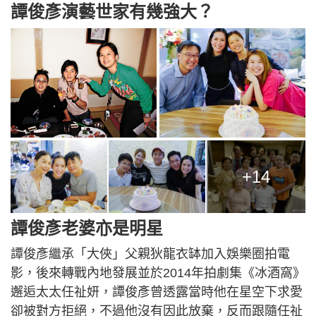
譚俊彥演藝世家有幾強大？
+14
譚俊彥老婆亦是明星
譚俊彥繼承「大俠」父親狄龍衣缽加入娛樂圈拍電
影，後來轉戰內地發展並於2014年拍劇集《冰酒窩》
邂逅太太任祉妍，譚俊彥曾透露當時他在星空下求愛
卻被對方拒絕，不過他沒有因此放棄，反而跟隨任祉