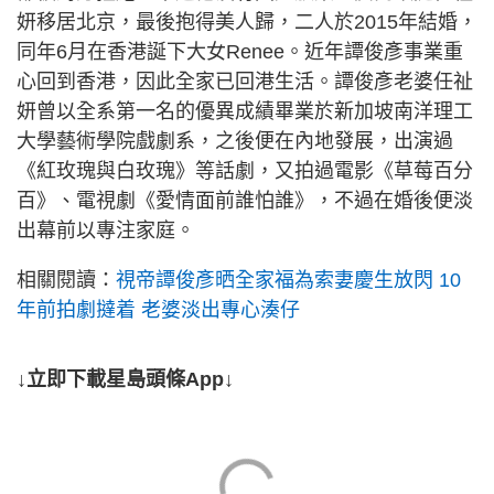
妍移居北京，最後抱得美人歸，二人於2015年結婚，
同年6月在香港誕下大女Renee。近年譚俊彥事業重
心回到香港，因此全家已回港生活。譚俊彥老婆任祉
妍曾以全系第一名的優異成績畢業於新加坡南洋理工
大學藝術學院戲劇系，之後便在內地發展，出演過
《紅玫瑰與白玫瑰》等話劇，又拍過電影《草莓百分
百》、電視劇《愛情面前誰怕誰》，不過在婚後便淡
出幕前以專注家庭。
相關閱讀：
視帝譚俊彥晒全家福為索妻慶生放閃 10
年前拍劇撻着 老婆淡出專心湊仔
↓立即下載星島頭條App↓