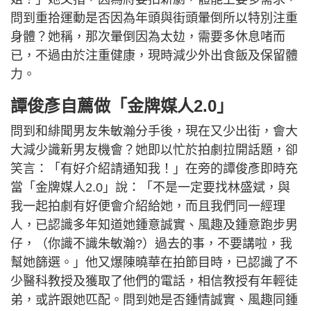
問到重拾運動是否因為年頭與街頭暈倒所以特別注重
身體？她稱，那次暈倒因為太攰，需要多休息啫而
已，不過由於注重健康，現時減少外出食飯及保留體
力。
譚俊彥自薦做「金牌媒人2.0」
問到和緋聞男友朱敏瀚分手後，現在又少出街，會大
大減少識新男友機會？她即以忙於拍劇拉開話題，卻
笑言：「有好介紹請通知我！」在旁的譚俊彥即時充
當「金牌媒人2.0」說：「不是一定要找林盛斌，與
我一起拍劇有好便會介紹給她，而且我們同一經理
人，已認識多年知道她鍾意誠實、風趣及鍾意跑步男
仔，（你識不識朱敏瀚?）過去的事，不要講啦，我
幫她篩選。」他又爆陳曉華在拍節目時，已認識了不
少醫科教授及獲取了他們的電話，相信教授有年輕徒
弟，或許跟她匹配。問到她是否鍾情誠實、風趣同鍾