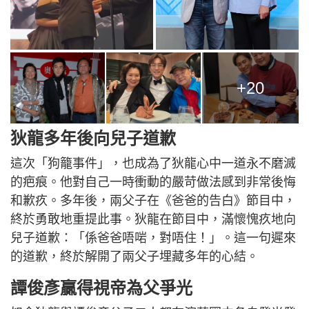
+20
狄龍多年後向兒子道歉
這次「狗籠事件」，也成為了狄龍心中一道永不磨滅
的疤痕。他對自己一時衝動的嚴苛做法感到非常後悔
和歉疚。多年後，兩父子在《爸爸的告白》節目中，
終於勇敢地重提此事。狄龍在節目中，滿懷愧疚地向
兒子道歉：「係爸爸唔啱，對唔住！」。這一句遲來
的道歉，終於解開了兩父子埋藏多年的心結。
譚俊彥贏得視帝為父爭光