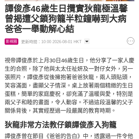
譚俊彥46歲生日攬實狄龍極溫馨
曾揭遭父鎖狗籠半粒鐘嚇到大病
爸爸一舉動解心結
更新時間：10:00 2026-08-01 HKT
影視圈
視帝譚俊彥於上月30日46歲生日，他分享了一家人慶
生的合照，除了他與太太任祉妍及一對仔女外，另一
張照片，譚俊彥從後擁抱著爸爸狄龍，兩人頭貼頭，
笑容滿面，盡顯父子情深。桌上放著兩個精緻的生日
蛋糕，簡單的家庭慶祝，卻充滿了溫暖與愛，特別是
兩父子和睦的畫面，令人動容。不過這段溫馨的父子
關係背後，其實經歷過一段嚴厲的教育時期。
狄龍非常方法教仔鎖譚俊彥入狗籠
譚俊彥曾在節目《爸爸的告白》中，透露過一件令他