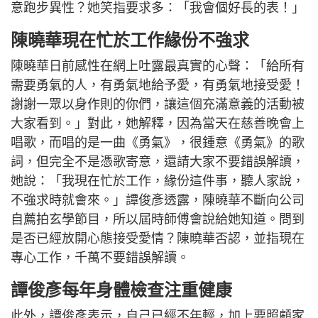
意跑步異性？她笑指要求多：「我會個好長的表！」
陳曉華現在忙於工作緣份不強求
陳曉華日前感性在網上吐露最真實的心聲：「給所有
需要勇氣的人，有勇氣地給予愛，有勇氣地接受愛！
謝謝一眾以身作則的你們，讓這個充滿意義的活動被
大家看到。」對此，她解釋，因為當天在慈善晚會上
唱歌，而唱的是一曲《勇氣》，很鍾意《勇氣》的歌
詞，但完全不是憑歌寄意，還請大家不要錯誤解讀，
她說：「我現在忙於工作，緣份這件事，聽人家說，
不強求時就會來。」譚俊彥透露，陳曉華不斷向公司
自薦拍玄學節目，所以屆時師傅會說給她知道。問到
是否已經放開心態接受愛情？陳曉華否認，並指現在
專心工作，千萬不要錯誤解讀。
譚俊彥每年身體檢查注重健康
此外，譚俊彥表示，自己已經不年輕，加上要照顧家