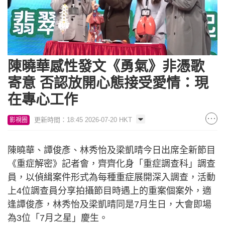
Loaded
:
Unmute
6.84%
陳曉華感性發文《勇氣》非憑歌
寄意 否認放開心態接受愛情：現
在專心工作
更新時間：18:45 2026-07-20 HKT
影視圈
陳曉華、譚俊彥、林秀怡及梁凱晴今日出席全新節目
《重症解密》記者會，齊齊化身「重症調查科」調查
員，以偵緝案件形式為每種重症展開深入調查，活動
上4位調查員分享拍攝節目時遇上的重案個案外，適
逢譚俊彥，林秀怡及梁凱晴同是7月生日，大會即場
為3位「7月之星」慶生。