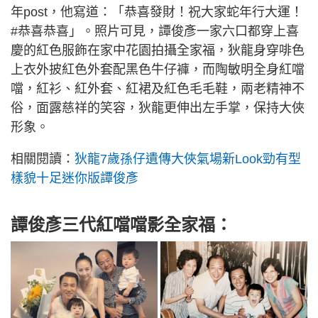
年post，他寫道：「恭喜發財！祝大家蛇年行大運！
#恭喜恭喜」。照片可見，譚俊彥一家六口都穿上喜
慶的紅色服飾在家中花園拍攝全家福，狄龍身穿啡色
上衣外披紅色外套配黑色牛仔褲，而陶敏明全身紅噹
噹，紅衫、紅外套、紅裙及紅色毛毛鞋，兩老精神不
俗，面露慈祥的笑容，狄龍更伸出左手掌，保持大俠
形象。
相關閱讀：
狄龍7歲孫仔遺傳大俠氣場新Look勁有型
樣貌十足迷你版譚俊彥
譚俊彥三代紅噹噹影全家福：