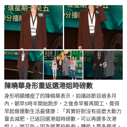
+9
陳曉華身形重返選港姐時磅數
身形明顯纖瘦了的陳曉華表示，拍攝該節目過多月
內，朝早5時半開始跑步，之後食早餐再開工，覺得
早起做運動生活最健康：「其實好耐沒有這麼大動力
量去減肥，已返回選港姐時磅數，可以再選多次港
姐！」她又指，因為將要拍新劇，體能上要多需求，