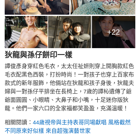
+22
狄龍與孫仔餅印一樣
譚俊彥身穿紅色毛衣，太太任祉妍則穿上開胸款紅色
毛衣配黑色西裝，打扮時尚！一對孩子也穿上百家布
款式的新年服飾，他倆站在狄龍和孩子身後，狄龍夫
婦與一對孫仔平排坐在長椅上，7歲的譚杺遺傳了爺
爺面圓圓、小眼睛、大鼻子和小嘴，十足迷你版狄
龍。他們一家六口的全家福都笑盈盈，充滿溫暖！
相關閱讀：
44歲視帝與主持表哥同場獻唱 風格截然
不同原來好似樣 來自超強演藝世家