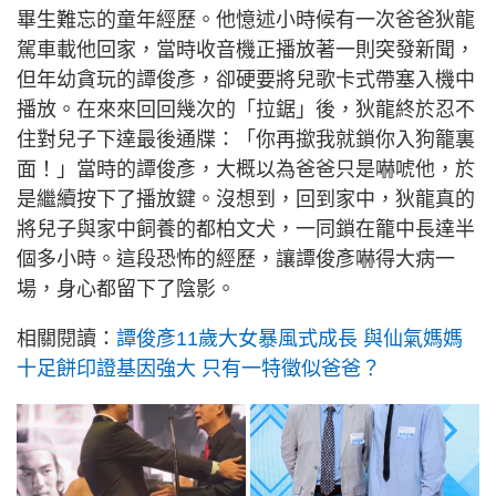
畢生難忘的童年經歷。他憶述小時候有一次爸爸狄龍
駕車載他回家，當時收音機正播放著一則突發新聞，
但年幼貪玩的譚俊彥，卻硬要將兒歌卡式帶塞入機中
播放。在來來回回幾次的「拉鋸」後，狄龍終於忍不
住對兒子下達最後通牒：「你再撳我就鎖你入狗籠裏
面！」當時的譚俊彥，大概以為爸爸只是嚇唬他，於
是繼續按下了播放鍵。沒想到，回到家中，狄龍真的
將兒子與家中飼養的都柏文犬，一同鎖在籠中長達半
個多小時。這段恐怖的經歷，讓譚俊彥嚇得大病一
場，身心都留下了陰影。
相關閱讀：
譚俊彥11歲大女暴風式成長 與仙氣媽媽
十足餅印證基因強大 只有一特徵似爸爸？