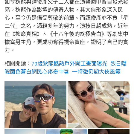
如今狄龍與譚俊彥父子二人都在演藝圈中各自發光發
亮。狄龍作為影壇的傳奇人物，其大俠形象深入民
心，至今仍是備受尊敬的前輩。而譚俊彥亦不負「星
二代」之名，憑藉多年的努力，演技日趨成熟，近年
在《換命真相》、《十八年後的終極告白》等劇集中
擔當男主角，更成功奪得視帝寶座，證明了自己的實
力。
相關閱讀：
79歲狄龍酷熱戶外開工畫面曝光 烈日曝
曬面色蒼白網民心疼憂中暑 一特徵仍顯大俠風範