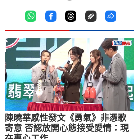
Loaded
:
Unmute
6.84%
陳曉華感性發文《勇氣》非憑歌
寄意 否認放開心態接受愛情：現
在專心工作