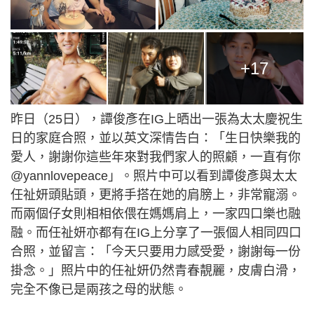
+17
昨日（25日），譚俊彥在IG上晒出一張為太太慶祝生
日的家庭合照，並以英文深情告白：「生日快樂我的
愛人，謝謝你這些年來對我們家人的照顧，一直有你
@yannlovepeace」。照片中可以看到譚俊彥與太太
任祉妍頭貼頭，更將手搭在她的肩膀上，非常寵溺。
而兩個仔女則相相依偎在媽媽肩上，一家四口樂也融
融。而任祉妍亦都有在IG上分享了一張個人相同四口
合照，並留言：「今天只要用力感受愛，謝謝每一份
掛念。」照片中的任祉妍仍然青春靚麗，皮膚白滑，
完全不像已是兩孩之母的狀態。