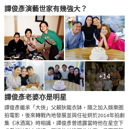
譚俊彥演藝世家有幾強大？
+14
譚俊彥老婆亦是明星
譚俊彥繼承「大俠」父親狄龍衣缽，隨之加入娛樂圈
拍電影，後來轉戰內地發展並與任祉妍於2014年拍劇
集《冰酒窩》時相識，譚俊彥曾透露當時他在星空下