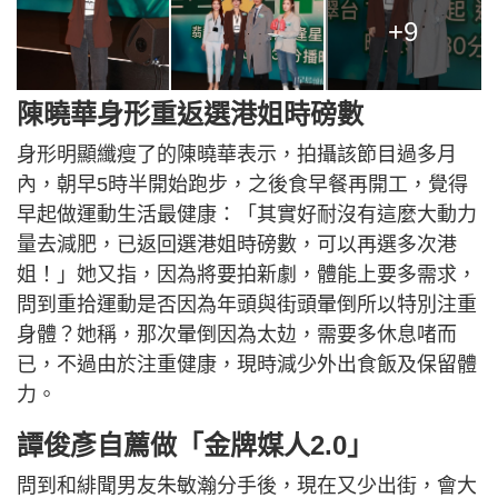
+9
陳曉華身形重返選港姐時磅數
身形明顯纖瘦了的陳曉華表示，拍攝該節目過多月
內，朝早5時半開始跑步，之後食早餐再開工，覺得
早起做運動生活最健康：「其實好耐沒有這麼大動力
量去減肥，已返回選港姐時磅數，可以再選多次港
姐！」她又指，因為將要拍新劇，體能上要多需求，
問到重拾運動是否因為年頭與街頭暈倒所以特別注重
身體？她稱，那次暈倒因為太攰，需要多休息啫而
已，不過由於注重健康，現時減少外出食飯及保留體
力。
譚俊彥自薦做「金牌媒人2.0」
問到和緋聞男友朱敏瀚分手後，現在又少出街，會大