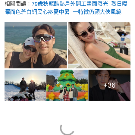
相關閱讀：
79歲狄龍酷熱戶外開工畫面曝光 烈日曝
曬面色蒼白網民心疼憂中暑 一特徵仍顯大俠風範
+36