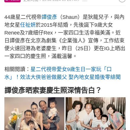
44歲星二代視帝
譚俊彥
（Shaun）是狄龍兒子，與內
地女星
任祉妍
於2015年結婚，先後誕下9歲大女
Renee及7歲細仔Rex，一家四口生活幸福美滿。近
日譚俊彥在北京為劇集《企業強人》宣傳，工作結束
便火速回港為老婆慶生，昨日（25日）更在IG上晒出
一家四口的慶生照，滿載溫馨。
相關閲讀：
星二代視帝愛女9歲生日一家玩「口
水」！效法大俠爸爸做嚴父 娶內地女星婚後零緋聞
譚俊彥晒索妻慶生照深情告白？