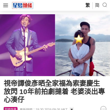
繁
简
視帝譚俊彥晒全家福為索妻慶生
放閃 10年前拍劇撻着 老婆淡出專
心湊仔
更新時間：19:30 2024-09-26 HKT
即時娛樂