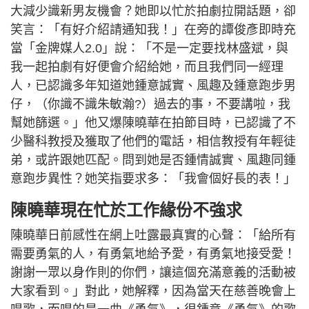
大減少識新男友機會？她即以忙於拍劇拉開話題，卻
笑言：「有好介紹請通知我！」在旁的譚俊彥即時充
當「金牌媒人2.0」說：「不是一定要找林盛斌，與
我一起拍劇有好便會介紹給她，而且我們同一經理
人，已認識多年知道她鍾意誠實、風趣及鍾意跑步男
仔，（你識不識朱敏瀚?）過去的事，不要講啦，我
幫她篩選。」他又爆陳曉華在拍節目時，已認識了不
少醫科教授及獲取了他們的電話，相信教授有年輕徒
弟，或許跟她匹配。問到她是否鍾情誠實、風趣同鍾
意跑步異性？她笑指要求多：「我會個好長的表！」
陳曉華現在忙於工作緣份不強求
陳曉華日前感性在網上吐露最真實的心聲：「給所有
需要勇氣的人，有勇氣地給予愛，有勇氣地接受愛！
謝謝一眾以身作則的你們，讓這個充滿意義的活動被
大家看到。」對此，她解釋，因為當天在慈善晚會上