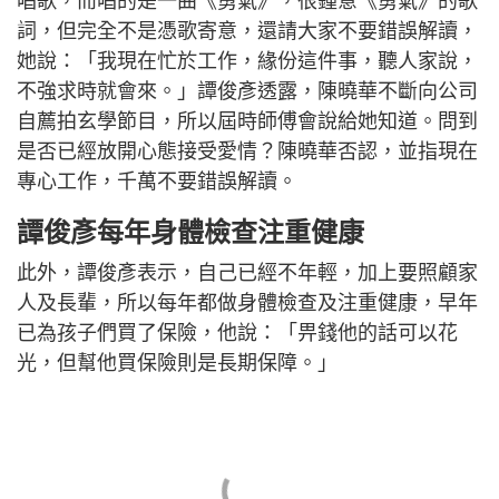
唱歌，而唱的是一曲《勇氣》，很鍾意《勇氣》的歌
詞，但完全不是憑歌寄意，還請大家不要錯誤解讀，
她說：「我現在忙於工作，緣份這件事，聽人家說，
不強求時就會來。」譚俊彥透露，陳曉華不斷向公司
自薦拍玄學節目，所以屆時師傅會說給她知道。問到
是否已經放開心態接受愛情？陳曉華否認，並指現在
專心工作，千萬不要錯誤解讀。
譚俊彥每年身體檢查注重健康
此外，譚俊彥表示，自己已經不年輕，加上要照顧家
人及長輩，所以每年都做身體檢查及注重健康，早年
已為孩子們買了保險，他說：「畀錢他的話可以花
光，但幫他買保險則是長期保障。」