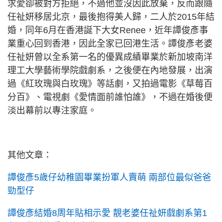
求愛卻被對方拒絕，不過他並沒因此放棄，反而跟隨
任祉妍移居北京，最後抱得美人歸，二人於2015年結
婚，同年6月在香港誕下大女Renee，近年譚俊彥事
業重心回到香港，因此全家已回港生活。譚俊彥老婆
任祉妍曾以全系第一名的優異成績畢業於新加坡南洋
理工大學藝術學院戲劇系，之後便在內地發展，出演
過《紅玫瑰與白玫瑰》等話劇，又拍過電影《草莓百
分百》、電視劇《愛情面前誰怕誰》，不過在婚後便
淡出幕前以專注家庭。
其他文章：
譚俊彥5歲仔幼稚園畢業扮軍人賣萌 兩部位最似爸爸
勁型仔
譚俊彥結婚8周年貼相示愛 靚老婆任祉妍戲劇系第1