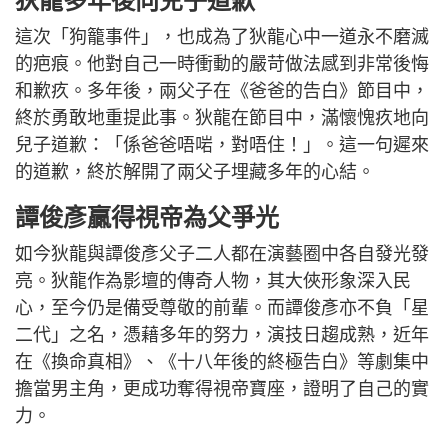
狄龍多年後向兒子道歉
這次「狗籠事件」，也成為了狄龍心中一道永不磨滅
的疤痕。他對自己一時衝動的嚴苛做法感到非常後悔
和歉疚。多年後，兩父子在《爸爸的告白》節目中，
終於勇敢地重提此事。狄龍在節目中，滿懷愧疚地向
兒子道歉：「係爸爸唔啱，對唔住！」。這一句遲來
的道歉，終於解開了兩父子埋藏多年的心結。
譚俊彥贏得視帝為父爭光
如今狄龍與譚俊彥父子二人都在演藝圈中各自發光發
亮。狄龍作為影壇的傳奇人物，其大俠形象深入民
心，至今仍是備受尊敬的前輩。而譚俊彥亦不負「星
二代」之名，憑藉多年的努力，演技日趨成熟，近年
在《換命真相》、《十八年後的終極告白》等劇集中
擔當男主角，更成功奪得視帝寶座，證明了自己的實
力。