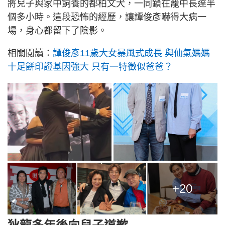
將兒子與家中飼養的都柏文犬，一同鎖在籠中長達半
個多小時。這段恐怖的經歷，讓譚俊彥嚇得大病一
場，身心都留下了陰影。
相關閱讀：
譚俊彥11歲大女暴風式成長 與仙氣媽媽
十足餅印證基因強大 只有一特徵似爸爸？
+20