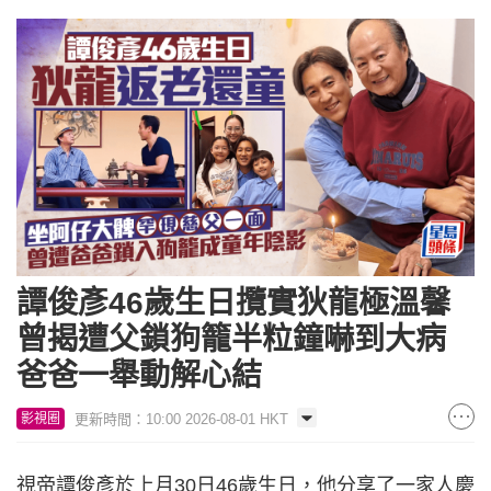
譚俊彥46歲生日攬實狄龍極溫馨
曾揭遭父鎖狗籠半粒鐘嚇到大病
爸爸一舉動解心結
更新時間：10:00 2026-08-01 HKT
影視圈
視帝譚俊彥於上月30日46歲生日，他分享了一家人慶