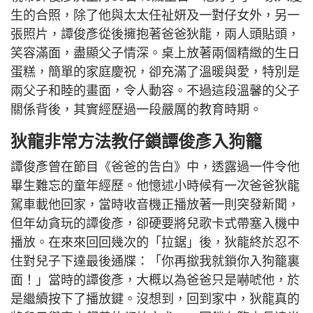
生的合照，除了他與太太任祉妍及一對仔女外，另一
張照片，譚俊彥從後擁抱著爸爸狄龍，兩人頭貼頭，
笑容滿面，盡顯父子情深。桌上放著兩個精緻的生日
蛋糕，簡單的家庭慶祝，卻充滿了溫暖與愛，特別是
兩父子和睦的畫面，令人動容。不過這段溫馨的父子
關係背後，其實經歷過一段嚴厲的教育時期。
狄龍非常方法教仔鎖譚俊彥入狗籠
譚俊彥曾在節目《爸爸的告白》中，透露過一件令他
畢生難忘的童年經歷。他憶述小時候有一次爸爸狄龍
駕車載他回家，當時收音機正播放著一則突發新聞，
但年幼貪玩的譚俊彥，卻硬要將兒歌卡式帶塞入機中
播放。在來來回回幾次的「拉鋸」後，狄龍終於忍不
住對兒子下達最後通牒：「你再撳我就鎖你入狗籠裏
面！」當時的譚俊彥，大概以為爸爸只是嚇唬他，於
是繼續按下了播放鍵。沒想到，回到家中，狄龍真的