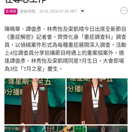
更新時間：18:45 2026-07-20 HKT
影視圈
陳曉華、譚俊彥、林秀怡及梁凱晴今日出席全新節目
《重症解密》記者會，齊齊化身「重症調查科」調查
員，以偵緝案件形式為每種重症展開深入調查，活動
上4位調查員分享拍攝節目時遇上的重案個案外，適
逢譚俊彥，林秀怡及梁凱晴同是7月生日，大會即場
為3位「7月之星」慶生。