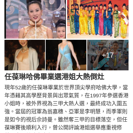
+17
任葆琳哈佛畢業選港姐大熱倒灶
現年52歲的任葆琳畢業於世界頂尖學府哈佛大學，當
年憑藉其高學歷背景與出眾氣質，在1997年參選香港
小姐時，被外界視為三甲大熱人選，最終成功入圍五
強。當屆的冠軍為翁嘉穗、亞軍是李明慧，而季軍則
是如今的視后佘詩曼。雖然奪三甲的目標落空，但任
葆琳賽後順利入行，曾公開評論港姐選舉應重視修