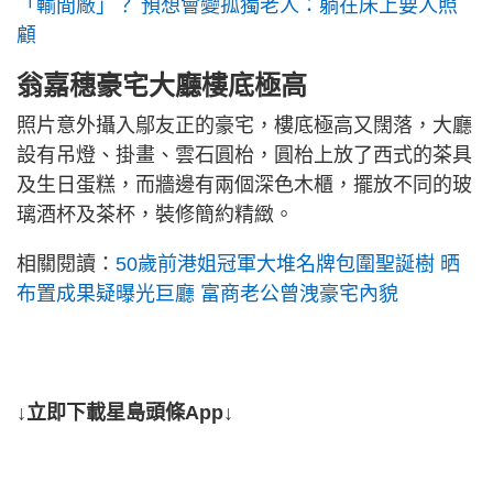
「輸間廠」？ 預想會變孤獨老人：躺在床上要人照
顧
翁嘉穗豪宅大廳樓底極高
照片意外攝入鄔友正的豪宅，樓底極高又闊落，大廳
設有吊燈、掛畫、雲石圓枱，圓枱上放了西式的茶具
及生日蛋糕，而牆邊有兩個深色木櫃，擺放不同的玻
璃酒杯及茶杯，裝修簡約精緻。
相關閱讀：
50歲前港姐冠軍大堆名牌包圍聖誕樹 晒
布置成果疑曝光巨廳 富商老公曾洩豪宅內貌
↓立即下載星島頭條App↓