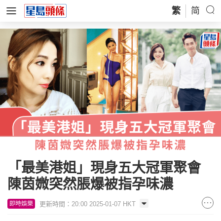
繁
简
「最美港姐」現身五大冠軍聚會
陳茵媺突然脹爆被指孕味濃
更新時間：20:00 2025-01-07 HKT
即時娛樂