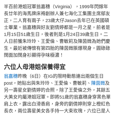
半百前港姐冠軍翁嘉穗（Virginia），1999年閃嫁年
長廿年的海馬牌床褥創辦人兼七海化工集團主席鄔友
正，二人育有兩子，23歲大仔Jason去年已在英國碩
士畢業。翁嘉穗與好友劉倩婷都是一月之星，前者是
1月15日51歲生日，後者則是1月24日39歲生日。二
人日前獲朱玲玲、王愛倫、曹敏莉及陳茵媺為她們慶
生。最近被傳懷有第四胎的陳茵媺脹爆現身，圓碌碌
闊面加闊身衫顯得孕味極濃！
六位人母港姐保養得宜
翁嘉穗
昨晚（6日）在IG的限時動態連出兩個生日
post，她貼出與朱玲玲、王愛倫、曹敏莉、
陳茵媺
及
另一壽星女劉倩婷的合照，除了王愛倫之外，其餘五
大美女均屬港姐冠軍。即將51歲的翁嘉穗身穿黑色單
肩上衣，露出白滑香肩，身旁的劉倩婷則穿上橙紅色
長衣，兩位壽星美女各手持一大束玫瑰，六位已是人