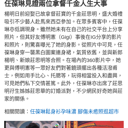
任葆琳見證兩位拿督千金人生大事
楊明日前迎娶已故拿督莊寶的千金莊思明，盛大婚禮
吸引不少藝人赴馬來西亞參加。在眾多賓客中，任葆
琳亦低調現身。雖然她未有在自己的社交平台上分享
照片，但其好友傅明憲（Gigi）事後在IG分享的影片
和照片，則驚喜曝光了她的身影。從照片中可見，任
葆琳身穿一襲黑白圖案連身裙，氣質依舊，並與新郎
楊明、新娘莊思明等合照。在場內的360影片中，她
更與傅明憲等一眾好友們對著鏡頭擺出各種活潑甫
士，例如用手比心、托腮等，玩得相當投入和盡興，
可見她們私下交情甚篤。此外，任葆琳亦出席了莊思
明孖生姊姊莊思華的訂婚派對，不少網民好奇她與莊
家的關係。
相關閱讀：
任葆琳鬆身衫孕味濃 腳傷未癒照逛超市