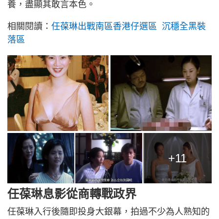
養，盡顯其敢言本色。
相關閱讀：
任葆琳出戰南區香港仔選區 沉穩全黑裝
落區
+11
任葆琳息影從商轉戰政界
任葆琳入行後隨即投身大銀幕，拍過不少為人熟知的