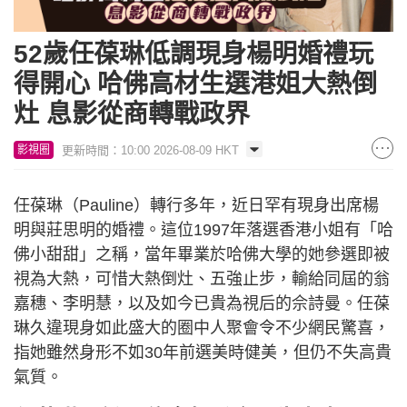
52歲任葆琳低調現身楊明婚禮玩
得開心 哈佛高材生選港姐大熱倒
灶 息影從商轉戰政界
更新時間：10:00 2026-08-09 HKT
影視圈
任葆琳（Pauline）轉行多年，近日罕有現身出席楊
明與莊思明的婚禮。這位1997年落選香港小姐有「哈
佛小甜甜」之稱，當年畢業於哈佛大學的她參選即被
視為大熱，可惜大熱倒灶、五強止步，輸給同屆的翁
嘉穗、李明慧，以及如今已貴為視后的佘詩曼。任葆
琳久違現身如此盛大的圈中人聚會令不少網民驚喜，
指她雖然身形不如30年前選美時健美，但仍不失高貴
氣質。