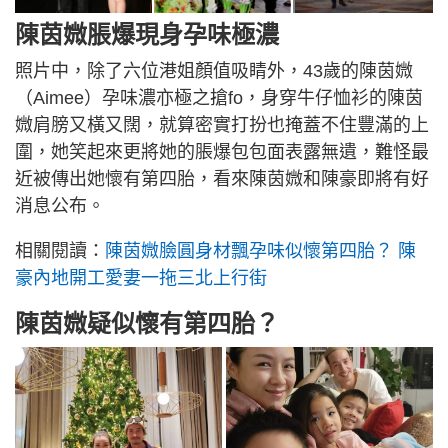
陳茵媺脹爆現身孕味極濃
照片中，除了六位港姐顏值吸睛外，43歲的陳茵媺
（Aimee）孕味濃亦極之搶fo，身穿牛仔恤衫的陳茵
媺肩膀又橫又闊，就算密實打扮也掩蓋不住豐滿的上
圍，她笑起來更將她的脹爆包包面表露無遺，難怪最
近被傳出她懷有第四胎，看來陳茵媺和陳豪即將有好
消息公布。
相關閱讀：
陳茵媺臉圓身材飄孕味似懷第四胎？ 陳
豪內地開工愛妻一拖三北上行街
陳茵媺疑似懷有第四胎？