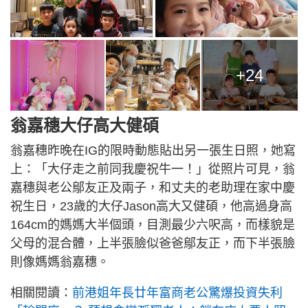
+24
翁嘉穗大仔高大健碩
翁嘉穗昨晚在IG的限時動態貼出另一張生日照，她寫
上：「大仔走之前同我慶祝牛一！」從照片可見，翁
嘉穗與老公鄔友正及兩子，和丈夫的老助理在家中慶
祝生日，23歲的大仔Jason高大又健碩，他高過身高
164cm的媽媽大半個頭，目測最少六呎高，而樣貌是
父母的混合體，上半張臉似爸爸鄔友正，而下半張臉
則像媽媽翁嘉穗。
相關閱讀：
前港姐年長廿年富商老公驚爆投資失利