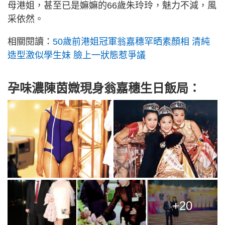
母港姐，甚至已是嫲嫲的66歲朱玲玲，魅力不減，風
采依然。
相關閱讀：
50歲前港姐冠軍翁嘉穗罕晒素顏相 清純
造型激似學生妹 臉上一狀態惹爭議
孕味濃陳茵媺現身翁嘉穗生日飯局：
+20